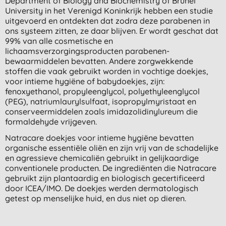
Department of Biology and Biochemistry of Brunel
University in het Verenigd Koninkrijk hebben een studie
uitgevoerd en ontdekten dat zodra deze parabenen in
ons systeem zitten, ze daar blijven. Er wordt geschat dat
99% van alle cosmetische en
lichaamsverzorgingsproducten parabenen-
bewaarmiddelen bevatten. Andere zorgwekkende
stoffen die vaak gebruikt worden in vochtige doekjes,
voor intieme hygiëne of babydoekjes, zijn:
fenoxyethanol, propyleenglycol, polyethyleenglycol
(PEG), natriumlaurylsulfaat, isopropylmyristaat en
conserveermiddelen zoals imidazolidinylureum die
formaldehyde vrijgeven.
Natracare doekjes voor intieme hygiëne bevatten
organische essentiële oliën en zijn vrij van de schadelijke
en agressieve chemicaliën gebruikt in gelijkaardige
conventionele producten. De ingrediënten die Natracare
gebruikt zijn plantaardig en biologisch gecertificeerd
door ICEA/IMO. De doekjes werden dermatologisch
getest op menselijke huid, en dus niet op dieren.