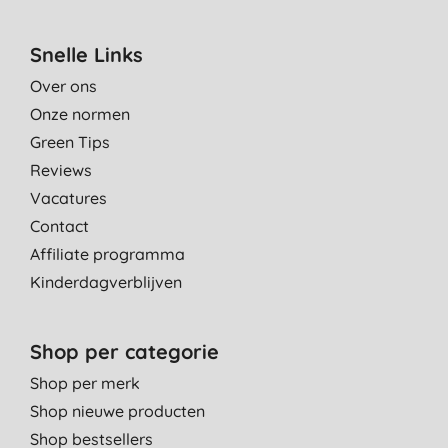
lichamelijk probleem. Maken goed proper, geen klachten. 100%
natuurlijk en ook de verpakking zou 100% biologisch
afbreekbaar zijn.
Snelle Links
Kost ook weer een beetje meer voor maar 12 doekjes.
Over ons
W. B., Antwerpen
Onze normen
16-10-2014
Green Tips
bevat geen prikkende substanties
Reviews
C. L., watervliet
Vacatures
18-10-2013
Contact
Affiliate programma
Kinderdagverblijven
Shop per categorie
Shop per merk
Shop nieuwe producten
Shop bestsellers