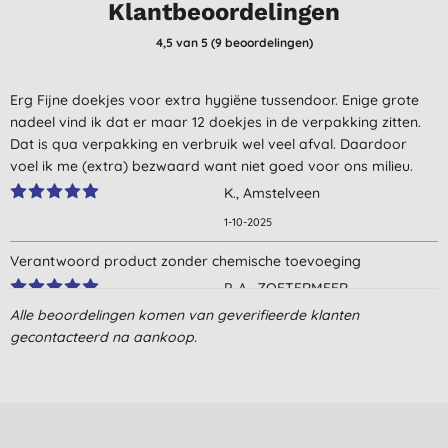
Klantbeoordelingen
4,5
van 5 (
9
beoordelingen
)
Erg Fijne doekjes voor extra hygiëne tussendoor. Enige grote
nadeel vind ik dat er maar 12 doekjes in de verpakking zitten.
Dat is qua verpakking en verbruik wel veel afval. Daardoor
voel ik me (extra) bezwaard want niet goed voor ons milieu.
K., Amstelveen
1-10-2025
Verantwoord product zonder chemische toevoeging
P. A., ZOETERMEER
Alle beoordelingen komen van geverifieerde klanten
28-7-2025
gecontacteerd na aankoop.
hele fijne doekjes voor de intieme hygiene, lekker zacht.
T. D. L., Zwaagdijk-Oost
31-7-2023