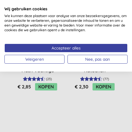
Wij gebruiken cookies
We kunnen deze plaatsen voor analyse van onze bezoekersgegevens, om
STAPELKORTING
onze website te verbeteren, gepersonaliseerde inhoud te tonen en om u
een geweldige website-ervaring te bieden. Voor meer informatie over de
cookies die we gebruiken opent u de instellingen.
Accepteer alles
Weigeren
Nee, pas aan
Natracare Safe to
Hydrophil Biologisch
N
Flush Vochtige
Katoenen
I
Doekjes
Wattenstaafjes
(
23
)
(
77
)
€ 2,85
KOPEN
€ 2,30
KOPEN