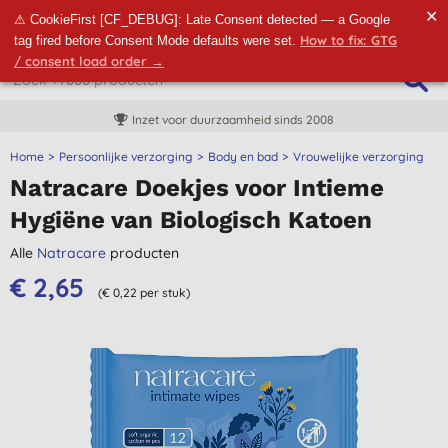
✕
⚠ CookieFirst [CF_DEBUG]: Late Consent detected — a Google
How to fix: GTG
tag fired before Consent Mode defaults were set.
/ consent load order →
Inzet voor duurzaamheid sinds 2008
Home
Persoonlijke verzorging
Body en bad
Vrouwelijke verzorging
Natracare Doekjes voor Intieme
Hygiëne van Biologisch Katoen
Alle
Natracare
producten
€ 2,65
(€ 0,22 per stuk)