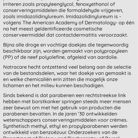
irriteren zoals propyleenglycol, fenoxyethanol of
conserveringsmiddelen die formaldehyde vrijgeven,
zoals imidazolidinylureum. Imidazolidinylureum is -
volgens The American Academy of Dermatology- op één
na het meest geïdentificeerde cosmetische
conserveermiddel dat contactdermatitis veroorzaakt.
Bijna alle droge en vochtige doekjes die tegenwoordig
beschikbaar zijn, worden gemaakt van polypropyleen
(PP) of de neef polyolefine, afgeleid van aardolie.
Natracare hecht ontzettend veel belang aan de selectie
van de bestandsdelen, waar het doekje van gemaakt is
en welke chemicaliën erin zitten die mogelijk onze
lichamen en het milieu kunnen beschadigen.
Sinds bekend is dat parabenen een rechtstreekse link
hebben met borstkanker springen steeds meer mensen
zeer bewust om met het gebruik van producten die
parabenen bevatten. In de jaren ‘30 ontwikkelden
wetenschappers conserveringsmiddelen voor crèmes.
Synthetisch methyl, ethyl en propylparabenen werden
ontwikkeld van benzoëzuur. Onderzoekers van de