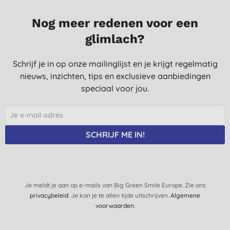
Geparfumeerd dus gebruik ik liever niet.
G., Harderwijk
Nog meer redenen voor een
3-7-2023
glimlach?
Ze zouden iets kleiner mogen, maar verder hele fijne doekjes.
Schrijf je in op onze mailinglijst en je krijgt regelmatig
L. K., Mechelen
nieuws, inzichten, tips en exclusieve aanbiedingen
23-9-2022
speciaal voor jou.
Hebben ietwat rare geur, licht zuur maar niet storend. Zijn wel
heel efficiënt, reinigen maar op een milde manier zonder je
vaginale flora aan te tasten
SCHRIJF ME IN!
E. M., Ertvelde
2-4-2021
Gewoon goed
C. B., Reeuwijk
Je meldt je aan op e-mails van Big Green Smile Europe. Zie ons
privacybeleid
. Je kan je te allen tijde uitschrijven.
Algemene
2-7-2016
voorwaarden
.
Ik gebruik dit product als man wegens een nogal gênant