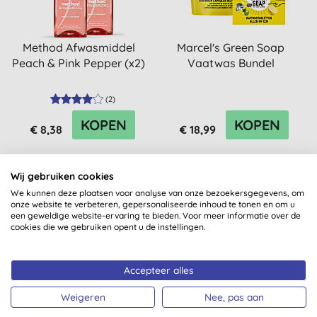
Method Afwasmiddel
Marcel's Green Soap
Peach & Pink Pepper (x2)
Vaatwas Bundel
(
2
)
KOPEN
KOPEN
€ 8,38
€ 18,99
Wij gebruiken cookies
We kunnen deze plaatsen voor analyse van onze bezoekersgegevens, om
onze website te verbeteren, gepersonaliseerde inhoud te tonen en om u
een geweldige website-ervaring te bieden. Voor meer informatie over de
cookies die we gebruiken opent u de instellingen.
Accepteer alles
Weigeren
Nee, pas aan
Marcel's Green Soap
Marcel's Green Soap