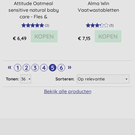
Attitude Oatmeal
Alma Win
sensitive natural baby
Vaatwastabletten
care - Fles &
Afwasmiddel
(
2
)
(
3
)
KOPEN
KOPEN
€ 6,49
€ 7,15
«
»
1
2
3
4
5
6
Tonen:
Sorteren:
Bekijk alle producten