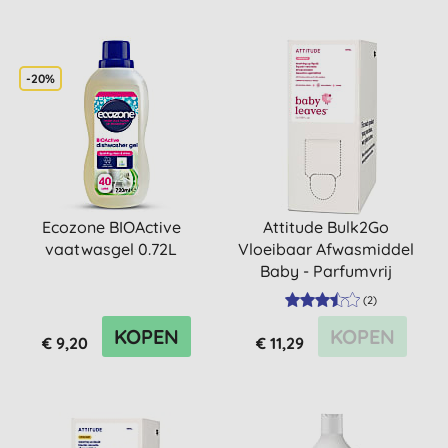
-20%
Ecozone BIOActive
Attitude Bulk2Go
vaatwasgel 0.72L
Vloeibaar Afwasmiddel
Baby - Parfumvrij
(
2
)
KOPEN
KOPEN
€ 9,20
€ 11,29