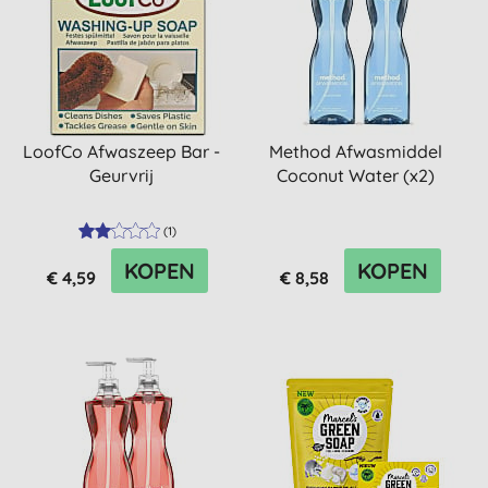
LoofCo Afwaszeep Bar -
Method Afwasmiddel
Geurvrij
Coconut Water (x2)
(
1
)
KOPEN
KOPEN
€ 4,59
€ 8,58