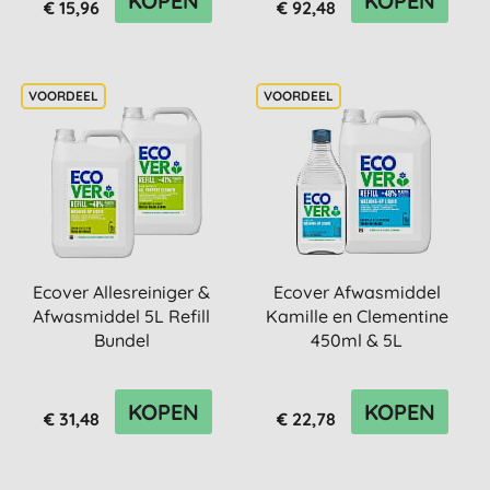
KOPEN
KOPEN
€ 15,96
€ 92,48
Ecover Allesreiniger &
Ecover Afwasmiddel
Afwasmiddel 5L Refill
Kamille en Clementine
Bundel
450ml & 5L
KOPEN
KOPEN
€ 31,48
€ 22,78