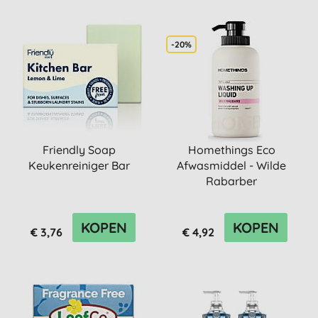
-20%
Friendly Soap
Homethings Eco
Keukenreiniger Bar
Afwasmiddel - Wilde
Rabarber
KOPEN
KOPEN
€ 3,76
€ 4,92