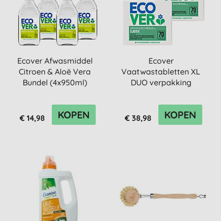
Ecover Afwasmiddel
Ecover
Citroen & Aloë Vera
Vaatwastabletten XL
Bundel (4x950ml)
DUO verpakking
KOPEN
KOPEN
€ 14,98
€ 38,98