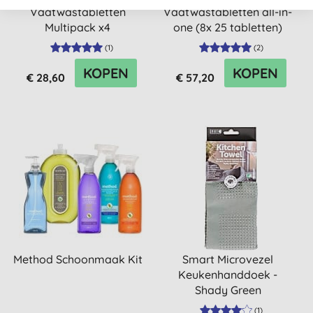
Vaatwastabletten
Vaatwastabletten all-in-
Multipack x4
one (8x 25 tabletten)
(
1
)
(
2
)
KOPEN
KOPEN
€ 28,60
€ 57,20
Method Schoonmaak Kit
Smart Microvezel
Keukenhanddoek -
Shady Green
(
1
)