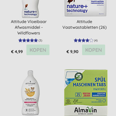
Attitude Vloeibaar
Attitude
Afwasmiddel -
Vaatwastabletten (26)
Wildflowers
(
3
)
(
4
)
KOPEN
KOPEN
€ 4,99
€ 9,90