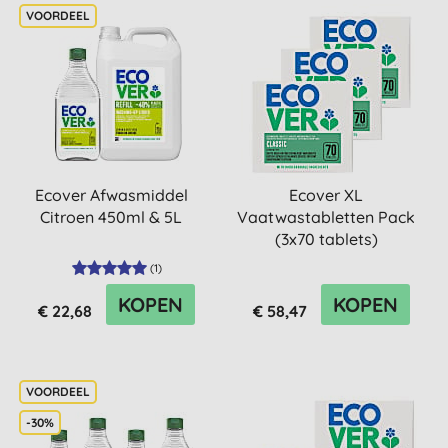
Ecover Afwasmiddel
Ecover XL
Citroen 450ml & 5L
Vaatwastabletten Pack
(3x70 tablets)
(
1
)
KOPEN
KOPEN
€ 22,68
€ 58,47
-30%