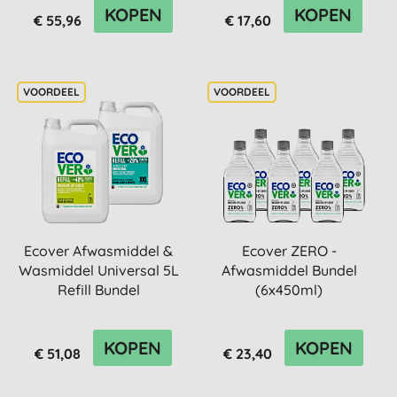
KOPEN
KOPEN
€ 55,96
€ 17,60
Ecover Afwasmiddel &
Ecover ZERO -
Wasmiddel Universal 5L
Afwasmiddel Bundel
Refill Bundel
(6x450ml)
KOPEN
KOPEN
€ 51,08
€ 23,40