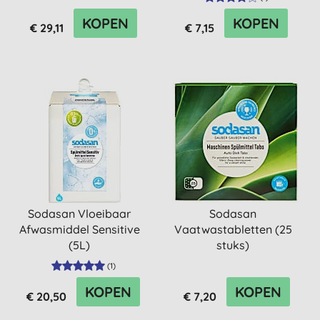
KOPEN
KOPEN
€ 29,11
€ 7,15
Sodasan Vloeibaar
Sodasan
Afwasmiddel Sensitive
Vaatwastabletten (25
(5L)
stuks)
(
1
)
KOPEN
KOPEN
€ 20,50
€ 7,20