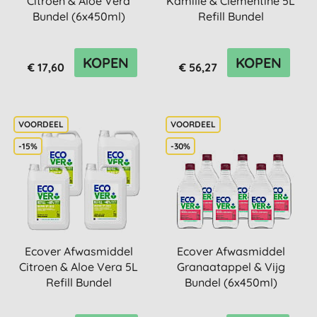
Citroen & Aloë Vera
Kamille & Clementine 5L
Bundel (6x450ml)
Refill Bundel
KOPEN
KOPEN
€ 17,60
€ 56,27
-15%
-30%
Ecover Afwasmiddel
Ecover Afwasmiddel
Citroen & Aloe Vera 5L
Granaatappel & Vijg
Refill Bundel
Bundel (6x450ml)