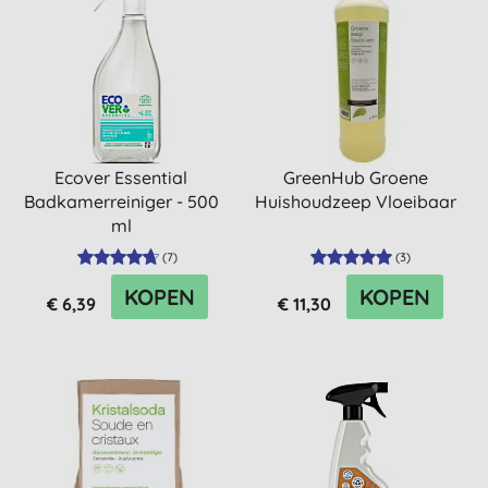
Ecover Essential
GreenHub Groene
Badkamerreiniger - 500
Huishoudzeep Vloeibaar
ml
(
7
)
(
3
)
KOPEN
KOPEN
€ 6,39
€ 11,30