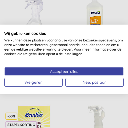
Wij gebruiken cookies
We kunnen deze plaatsen voor analyse van onze bezoekersgegevens, om
onze website te verbeteren, gepersonaliseerde inhoud te tonen en om u
een geweldige website-ervaring te bieden. Voor meer informatie over de
Ecodoo Anti-Kalk Spray
Ecodoo Citrus Magic
cookies die we gebruiken opent u de instellingen.
Spray 1L
Accepteer alles
(
1
)
KOPEN
KOPEN
Weigeren
Nee, pas aan
€ 7,76
€ 11,33
-30%
STAPELKORTING