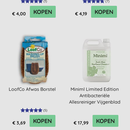
(
1
)
(
7
)
KOPEN
KOPEN
€ 4,00
€ 4,19
LoofCo Afwas Borstel
Miniml Limited Edition
Antibacteriële
Allesreiniger Vijgenblad
& Pa...
(
5
)
KOPEN
KOPEN
€ 3,69
€ 17,99