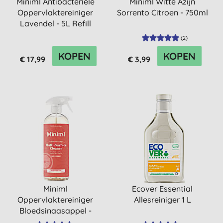
Miniml Antibacteriële
Miniml Witte Azijn
Oppervlaktereiniger
Sorrento Citroen - 750ml
Lavendel - 5L Refill
(
2
)
KOPEN
KOPEN
€ 17,99
€ 3,99
Miniml
Ecover Essential
Oppervlaktereiniger
Allesreiniger 1 L
Bloedsinaasappel -
750ml