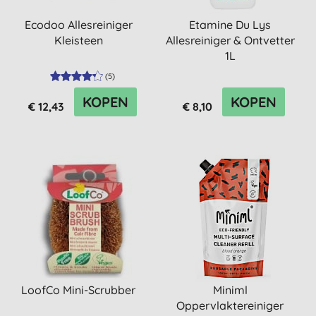
Ecodoo Allesreiniger
Etamine Du Lys
Kleisteen
Allesreiniger & Ontvetter
1L
(
5
)
KOPEN
KOPEN
€ 12,43
€ 8,10
LoofCo Mini-Scrubber
Miniml
Oppervlaktereiniger