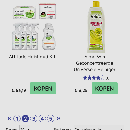
Attitude Huishoud Kit
Alma Win
Geconcentreerde
Universele Reiniger
(
1
)
KOPEN
KOPEN
€ 53,19
€ 3,25
«
»
1
2
3
4
5
Tonen:
Sorteren: