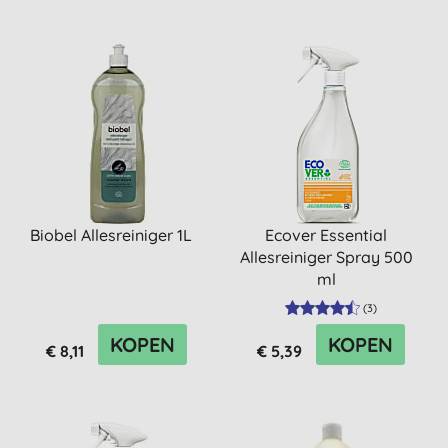
Biobel Allesreiniger 1L
Ecover Essential
Allesreiniger Spray 500
ml
(
3
)
KOPEN
KOPEN
€ 8,11
€ 5,39