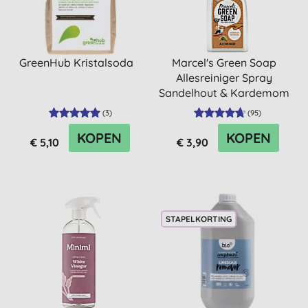
GreenHub Kristalsoda
Marcel's Green Soap
Allesreiniger Spray
Sandelhout & Kardemom
(
3
)
(
95
)
KOPEN
KOPEN
€ 5,10
€ 3,90
STAPELKORTING