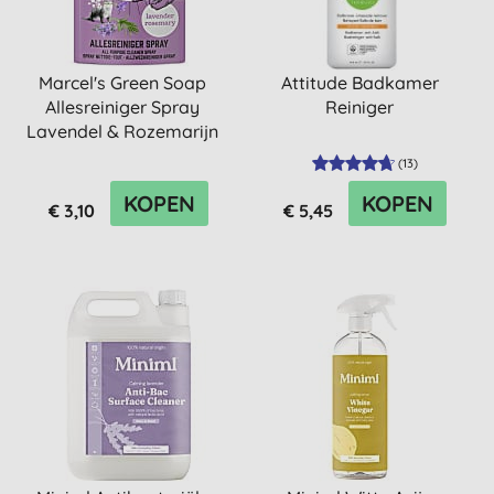
Marcel's Green Soap
Attitude Badkamer
Allesreiniger Spray
Reiniger
Lavendel & Rozemarijn
Refill
(
13
)
KOPEN
KOPEN
€ 3,10
€ 5,45