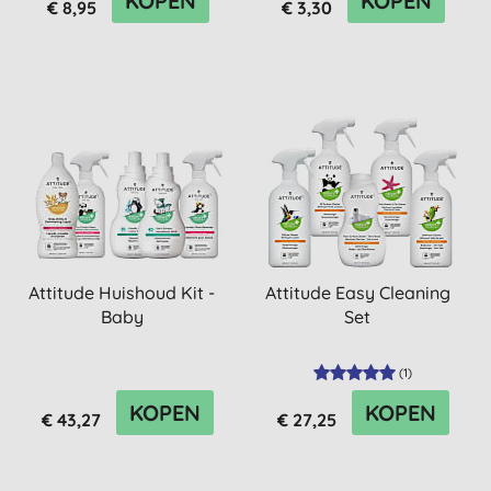
KOPEN
KOPEN
€ 8,95
€ 3,30
Attitude Huishoud Kit -
Attitude Easy Cleaning
Baby
Set
(
1
)
KOPEN
KOPEN
€ 43,27
€ 27,25