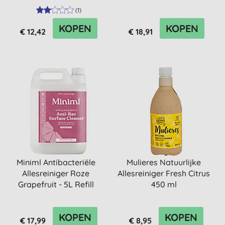
(
1
)
KOPEN
KOPEN
€ 12,42
€ 18,91
Miniml Antibacteriële
Mulieres Natuurlijke
Allesreiniger Roze
Allesreiniger Fresh Citrus
Grapefruit - 5L Refill
450 ml
KOPEN
KOPEN
€ 17,99
€ 8,95