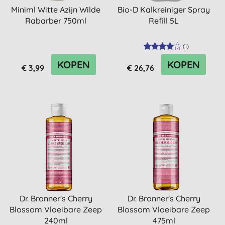
Miniml Witte Azijn Wilde
Bio-D Kalkreiniger Spray
Rabarber 750ml
Refill 5L
(
1
)
KOPEN
KOPEN
€ 3,99
€ 26,76
Dr. Bronner's Cherry
Dr. Bronner's Cherry
Blossom Vloeibare Zeep
Blossom Vloeibare Zeep
240ml
475ml