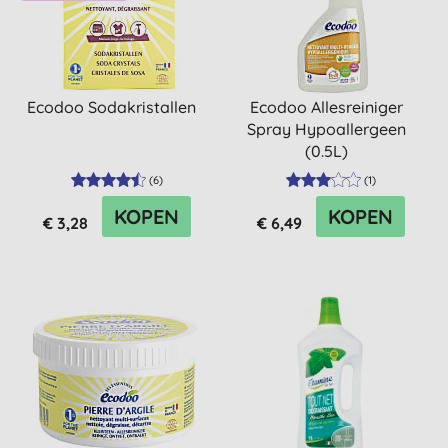
Ecodoo Sodakristallen
Ecodoo Allesreiniger
Spray Hypoallergeen
(0.5L)
(
6
)
(
1
)
KOPEN
KOPEN
€ 3,28
€ 6,49