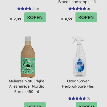
Bloedsinaasappel - 1L
Refill
(
1
)
(
1
)
KOPEN
KOPEN
€ 2,89
€ 4,59
Mulieres Natuurlijke
OceanSaver
Allesreiniger Nordic
Herbruikbare Fles
Forest 450 ml
(
4
)