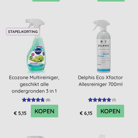
STAPELKORTING
Ecozone Multireiniger,
Delphis Eco Xfactor
geschikt alle
Allesreiniger 700ml
ondergronden 3 in 1
(
8
)
(
1
)
KOPEN
KOPEN
€ 5,15
€ 6,15