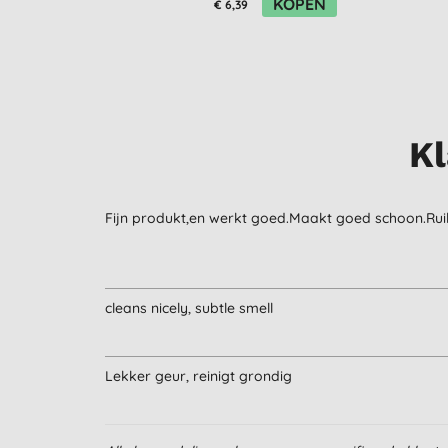
KOPEN
€ 6,39
Kl
Fijn produkt,en werkt goed.Maakt goed schoon.Ruikt
cleans nicely, subtle smell
Lekker geur, reinigt grondig