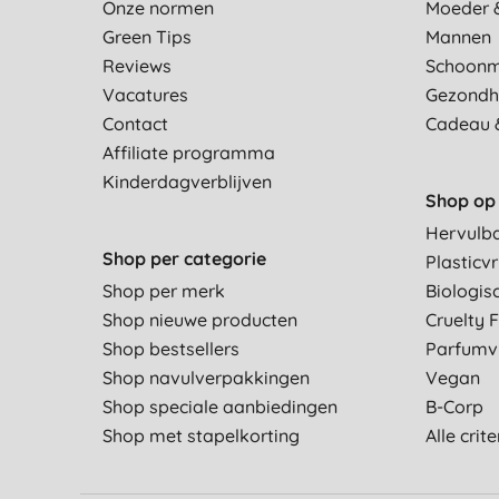
Onze normen
Moeder 
Green Tips
Mannen
Reviews
Schoon
Vacatures
Gezondh
Contact
Cadeau 
Affiliate programma
Kinderdagverblijven
Shop op 
Hervulb
Shop per categorie
Plasticvr
Shop per merk
Biologis
Shop nieuwe producten
Cruelty 
Shop bestsellers
Parfumvr
Shop navulverpakkingen
Vegan
Shop speciale aanbiedingen
B-Corp
Shop met stapelkorting
Alle crit