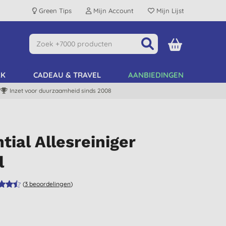
Green Tips
Mijn Account
Mijn Lijst
AK
CADEAU & TRAVEL
AANBIEDINGEN
Inzet voor duurzaamheid sinds 2008
tial Allesreiniger
l
(
3
beoordelingen
)