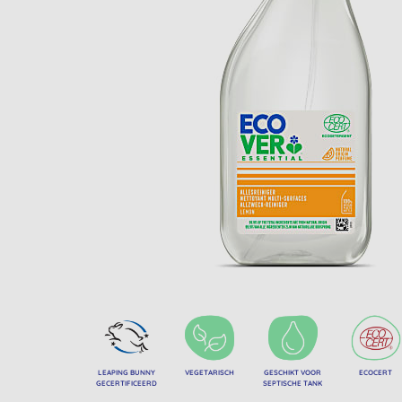
LEAPING BUNNY
VEGETARISCH
GESCHIKT VOOR
ECOCERT
GECERTIFICEERD
SEPTISCHE TANK