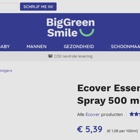
SCHRIJF ME IN!
BABY
MANNEN
GEZONDHEID
SCHOONMA
CO2 neutrale levering
inigers
Ecover Essen
Spray 500 m
Alle
Ecover
producten
€ 5,39
(€ 1,08 per 100ml)