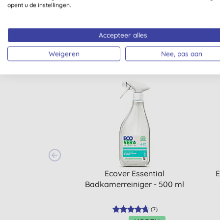
opent u de instellingen.
Accepteer alles
Weigeren
Nee, pas aan
Ecover Essential
E
Badkamerreiniger - 500 ml
(
7
)