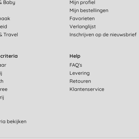
& Baby
Mijn profiel
Mijn bestellingen
maak
Favorieten
eid
Verlanglijst
& Travel
Inschrijven op de nieuwsbrief
criteria
Help
aar
FAQ's
ij
Levering
ch
Retouren
Free
Klantenservice
ij
eria bekijken