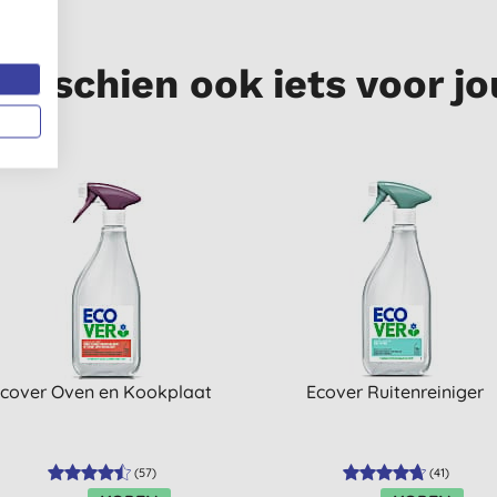
Misschien ook iets voor jo
cover Oven en Kookplaat
Ecover Ruitenreiniger
(
57
)
(
41
)