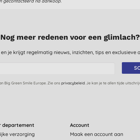
en gecontacteerd na aankoop.
Nog meer redenen voor een glimlach?
st en je krijgt regelmatig nieuws, inzichten, tips en exclusiev
SC
van Big Green Smile Europe. Zie ons
privacybeleid
. Je kan je te allen tijde uitschri
r departement
Account
ijke verzorging
Maak een account aan