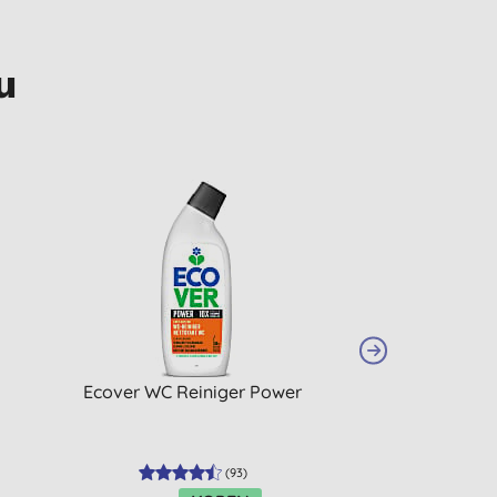
u
Ecover WC Reiniger Power
Ecover Essential 
L
(
93
)