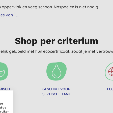
en oppervlak en veeg schoon. Naspoelen is niet nodig.
les van 1L
.
Shop per criterium
delijk gelabeld met hun ecocertificaat, zodat je met vertro
RISCH
GESCHIKT VOOR
EC
SEPTISCHE TANK
ze
ldige
bruiken