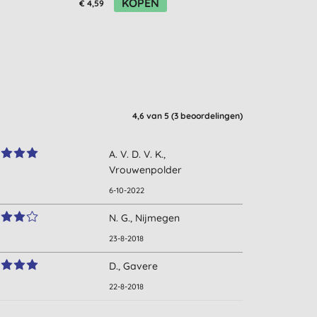
KOPEN
K
€ 4,59
€ 4,19
4,6
van 5 (
3
beoordelingen
)
A. V. D. V. K.,
Vrouwenpolder
6-10-2022
N. G., Nijmegen
23-8-2018
D., Gavere
22-8-2018