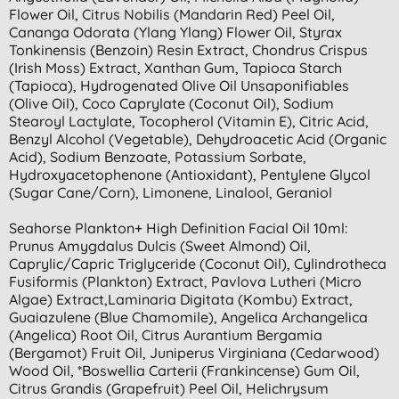
Flower Oil, Citrus Nobilis (mandarin Red) Peel Oil,
Cananga Odorata (ylang Ylang) Flower Oil, Styrax
Tonkinensis (benzoin) Resin Extract, Chondrus Crispus
(irish Moss) Extract, Xanthan Gum, Tapioca Starch
(tapioca), Hydrogenated Olive Oil Unsaponifiables
(olive Oil), Coco Caprylate (coconut Oil), Sodium
Stearoyl Lactylate, Tocopherol (vitamin E), Citric Acid,
Benzyl Alcohol (vegetable), Dehydroacetic Acid (organic
Acid), Sodium Benzoate, Potassium Sorbate,
Hydroxyacetophenone (antioxidant), Pentylene Glycol
(sugar Cane/corn), Limonene, Linalool, Geraniol
Seahorse Plankton+ High Definition Facial Oil 10ml:
Prunus Amygdalus Dulcis (sweet Almond) Oil,
Caprylic/capric Triglyceride (coconut Oil), Cylindrotheca
Fusiformis (plankton) Extract, Pavlova Lutheri (micro
Algae) Extract,laminaria Digitata (kombu) Extract,
Guaiazulene (blue Chamomile), Angelica Archangelica
(angelica) Root Oil, Citrus Aurantium Bergamia
(bergamot) Fruit Oil, Juniperus Virginiana (cedarwood)
Wood Oil, *boswellia Carterii (frankincense) Gum Oil,
Citrus Grandis (grapefruit) Peel Oil, Helichrysum