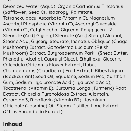
Deionized Water (aqua), Organic Carthamus Tinctorius
(safflower) Seed Oil, Isopropyl Palmitate,
Tetrahexyldecyl Ascorbate (vitamin C), Magnesium
Ascorbyl Phosphate (vitamin C), Ascorbyl Glucoside
(vitamin C), Cetyl Alcohol, Glycerin, Polyglyceryl-2
Stearate (and) Glyceryl Stearate (and) Stearyl Alcohol,
Stearic Acid, Glyceryl Stearate, Inonotus Obliquus (chaga
Mushroom) Extract, Ganoderma Lucidum (reishi
Mushroom) Extract, Butyrospermum Parkii (shea) Butter,
Phenethyl Alcohol, Caprylyl Glycol, Ethylhexyl Glycerin,
Calendula Officinalis Flower Extract, Rubus
Chamaemorus (cloudberry) Fruit Extract, Ribes Nigrum
(blackcurrant) Seed Oil, Squalane, Sodium Pca, Xanthan
Gum, Sodium Hyaluronate Acid (hyaluronic Acid),
Tocotrienol (vitamin E), Curcuma Longa (turmeric) Root
Extract, Chlorella Pyrenoidosa Extract, Allantoin,
Ceramide 3, Riboflavin (vitamin B2), Jasminum
Officinale (jasmine) Oil, Steam Distilled Lime Extract
(citrus Aurantifolia Extract)
Inhoud