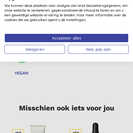
We kunnen deze plaatsen voor analyse van onze bezoekersgegevens, om
onze website te verbeteren, gepersonaliseerde inhoud te tonen en om u
een geweldige website-ervaring te bieden. Voor meer informatie over de
LEAPING BUNNY
VEGETARISCH
PALMOLIEVRIJ
cookies die we gebruiken opent u de instellingen.
GECERTIFICEERD
Accepteer alles
Weigeren
Nee, pas aan
VEGAN
Misschien ook iets voor jou
-15%
-15%