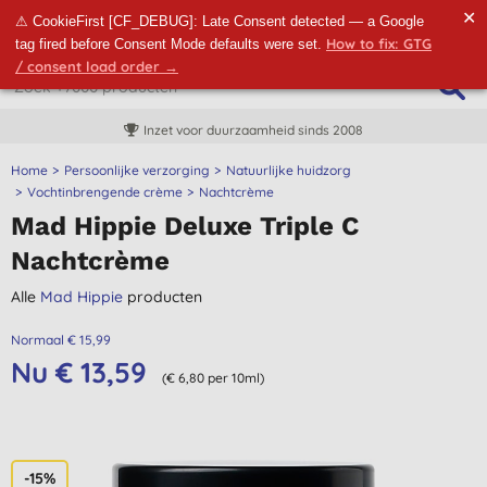
✕
⚠ CookieFirst [CF_DEBUG]: Late Consent detected — a Google
How to fix: GTG
tag fired before Consent Mode defaults were set.
/ consent load order →
Inzet voor duurzaamheid sinds 2008
Home
Persoonlijke verzorging
Natuurlijke huidzorg
Vochtinbrengende crème
Nachtcrème
Mad Hippie Deluxe Triple C
Nachtcrème
Alle
Mad Hippie
producten
Normaal € 15,99
Nu € 13,59
(€ 6,80 per 10ml)
-15%