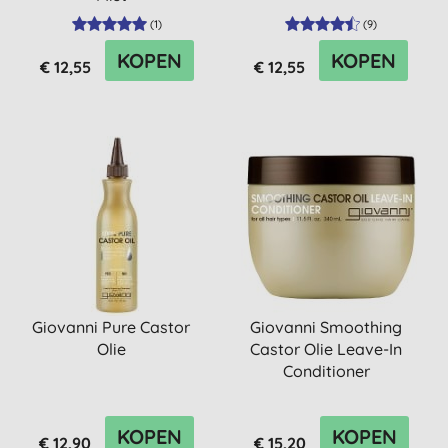
(
1
)
(
9
)
KOPEN
KOPEN
€ 12,55
€ 12,55
Giovanni Pure Castor
Giovanni Smoothing
Olie
Castor Olie Leave-In
Conditioner
KOPEN
KOPEN
€ 12,90
€ 15,20