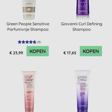
Green People Sensitive
Giovanni Curl Defining
Parfumvrije Shampoo
Shampoo
(
9
)
KOPEN
KOPEN
€ 23,99
€ 17,65