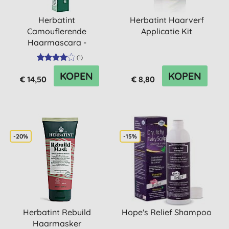
Herbatint
Herbatint Haarverf
Camouflerende
Applicatie Kit
Haarmascara -
Donkerbruin
(
1
)
KOPEN
KOPEN
€ 14,50
€ 8,80
-20%
-15%
Herbatint Rebuild
Hope's Relief Shampoo
Haarmasker