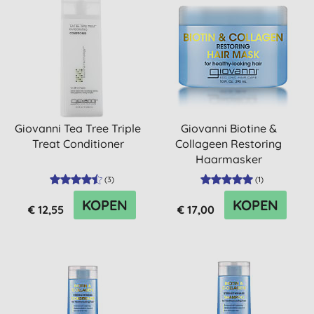
Giovanni Tea Tree Triple
Giovanni Biotine &
Treat Conditioner
Collageen Restoring
Haarmasker
(
3
)
(
1
)
KOPEN
KOPEN
€ 12,55
€ 17,00