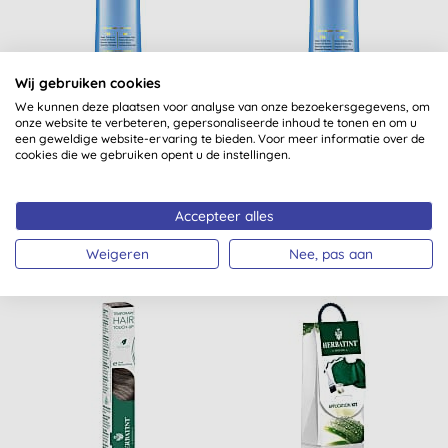
Wij gebruiken cookies
We kunnen deze plaatsen voor analyse van onze bezoekersgegevens, om
Giovanni Biotine &
Giovanni Biotine &
onze website te verbeteren, gepersonaliseerde inhoud te tonen en om u
Collageen Strengthening
Collageen Strengthening
een geweldige website-ervaring te bieden. Voor meer informatie over de
Conditioner
Shampoo
cookies die we gebruiken opent u de instellingen.
Accepteer alles
KOPEN
KOPEN
€ 19,50
€ 19,50
Weigeren
Nee, pas aan