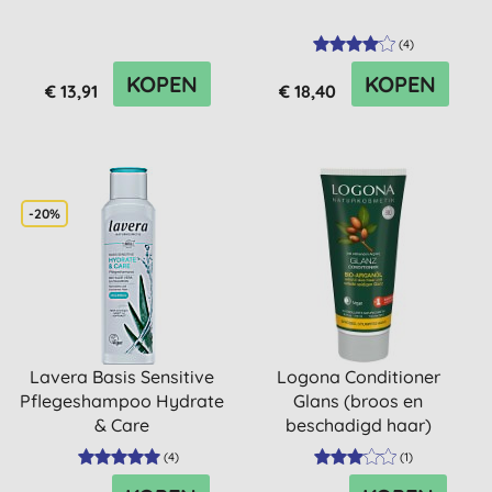
(
4
)
KOPEN
KOPEN
€ 13,91
€ 18,40
-20%
Lavera Basis Sensitive
Logona Conditioner
Pflegeshampoo Hydrate
Glans (broos en
& Care
beschadigd haar)
(
4
)
(
1
)