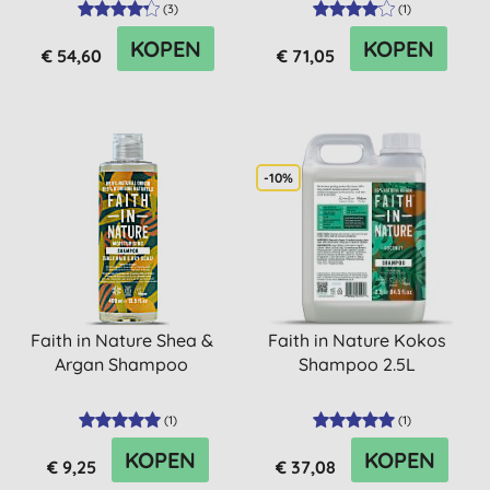
(
3
)
(
1
)
KOPEN
KOPEN
€ 54,60
€ 71,05
-10%
Faith in Nature Shea &
Faith in Nature Kokos
Argan Shampoo
Shampoo 2.5L
(
1
)
(
1
)
KOPEN
KOPEN
€ 9,25
€ 37,08