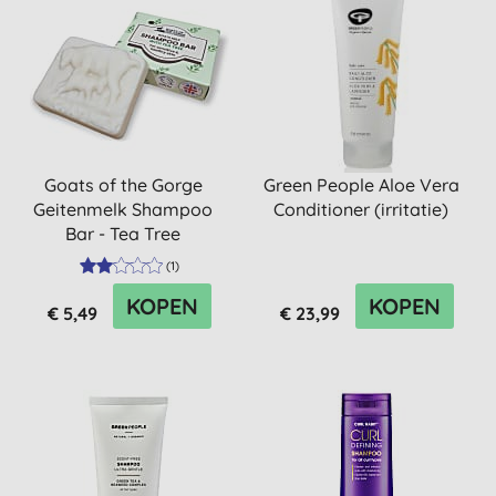
Goats of the Gorge
Green People Aloe Vera
Geitenmelk Shampoo
Conditioner (irritatie)
Bar - Tea Tree
(
1
)
KOPEN
KOPEN
€ 5,49
€ 23,99