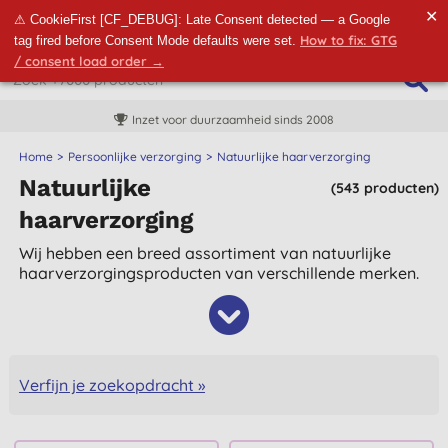
✕
⚠ CookieFirst [CF_DEBUG]: Late Consent detected — a Google
How to fix: GTG
tag fired before Consent Mode defaults were set.
/ consent load order →
Inzet voor duurzaamheid sinds 2008
Home
Persoonlijke verzorging
Natuurlijke haarverzorging
Natuurlijke
(543 producten)
haarverzorging
Wij hebben een breed assortiment van natuurlijke
haarverzorgingsproducten van verschillende merken.
Verfijn je zoekopdracht »