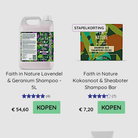
STAPELKORTING
Faith in Nature Lavendel
Faith in Nature
& Geranium Shampoo -
Kokosnoot & Sheaboter
5L
Shampoo Bar
(
4
)
(
7
)
KOPEN
KOPEN
€ 54,60
€ 7,20