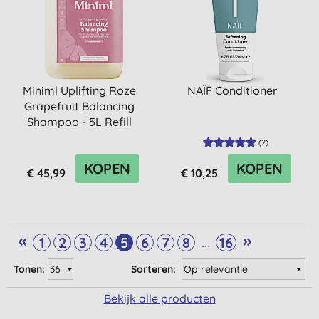
Miniml Uplifting Roze
NAÏF Conditioner
Grapefruit Balancing
Shampoo - 5L Refill
(
2
)
KOPEN
KOPEN
€ 45,99
€ 10,25
«
»
...
1
2
3
4
5
6
7
8
16
Tonen:
Sorteren:
Bekijk alle producten