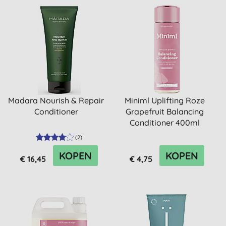
Madara Nourish & Repair
Miniml Uplifting Roze
Conditioner
Grapefruit Balancing
Conditioner 400ml
(
2
)
KOPEN
KOPEN
€ 16,45
€ 4,75