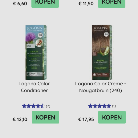
KOPEN
KOPEN
€ 6,60
€ 11,50
Logona Color
Logona Color Crème -
Conditioner
Nougatbruin (240)
(
2
)
(
1
)
KOPEN
KOPEN
€ 12,10
€ 17,95