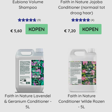
Eubiona Volume
Faith in Nature Jojoba
Shampoo
Conditioner (normaal tot
droog haar)
(
9
)
(
4
)
KOPEN
KOPEN
€ 5,60
€ 7,20
Faith in Nature Lavendel
Faith in Nature
& Geranium Conditioner -
Conditioner Wilde Rozen
5L
- 5L