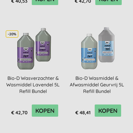
€ 40,53
€ 42,70
-20%
Bio-D Wasverzachter &
Bio-D Wasmiddel &
Wasmiddel Lavendel 5L
Afwasmiddel Geurvrij 5L
Refill Bundel
Refill Bundel
KOPEN
KOPEN
€ 42,70
€ 48,41