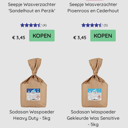
Seepje Wasverzachter
Seepje Wasverzachter
'Sandelhout en Perzik'
Pioenroos en Cederhout
(
4
)
(
5
)
KOPEN
KOPEN
€ 3,45
€ 3,45
Sodasan Waspoeder
Sodasan Waspoeder
Heavy Duty - 5kg
Gekleurde Was Sensitive
- 5kg