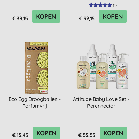
(
1
)
KOPEN
KOPEN
€ 39,15
€ 39,15
Eco Egg Droogballen -
Attitude Baby Love Set -
Parfumvrij
Perennectar
KOPEN
KOPEN
€ 15,45
€ 55,55