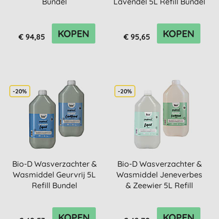
Bundel
Lavendel 5L Refill Bundel
KOPEN
KOPEN
€ 94,85
€ 95,65
-20%
-20%
Bio-D Wasverzachter &
Bio-D Wasverzachter &
Wasmiddel Geurvrij 5L
Wasmiddel Jeneverbes
Refill Bundel
& Zeewier 5L Refill
Bundel
KOPEN
KOPEN