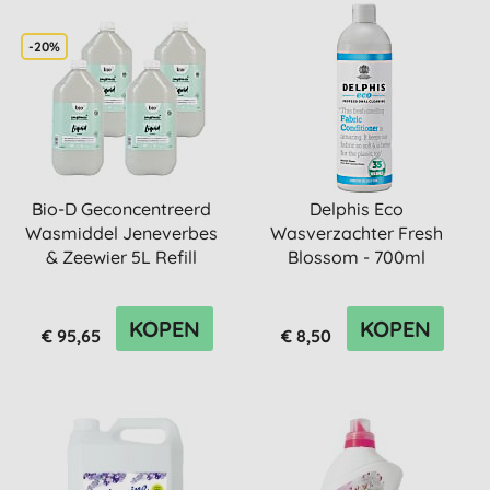
-20%
Bio-D Geconcentreerd
Delphis Eco
Wasmiddel Jeneverbes
Wasverzachter Fresh
& Zeewier 5L Refill
Blossom - 700ml
Bundel
KOPEN
KOPEN
€ 95,65
€ 8,50