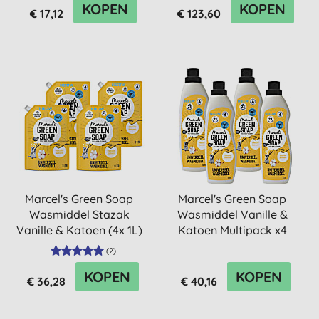
KOPEN
KOPEN
€ 17,12
€ 123,60
Marcel's Green Soap
Marcel's Green Soap
Wasmiddel Stazak
Wasmiddel Vanille &
Vanille & Katoen (4x 1L)
Katoen Multipack x4
(
2
)
KOPEN
KOPEN
€ 36,28
€ 40,16