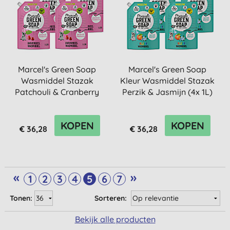
Marcel's Green Soap
Marcel's Green Soap
Wasmiddel Stazak
Kleur Wasmiddel Stazak
Patchouli & Cranberry
Perzik & Jasmijn (4x 1L)
(4x 1L)
KOPEN
KOPEN
€ 36,28
€ 36,28
«
»
1
2
3
4
5
6
7
Tonen:
Sorteren:
Bekijk alle producten