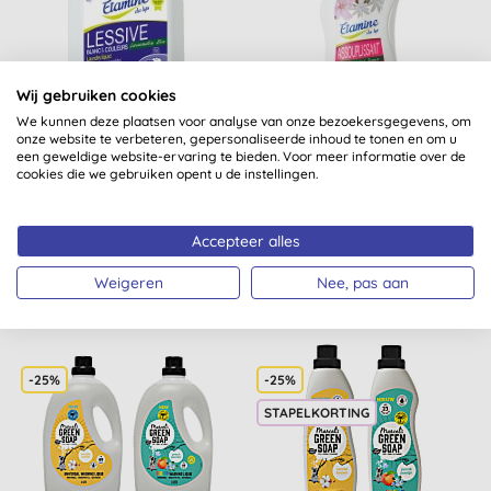
Wij gebruiken cookies
We kunnen deze plaatsen voor analyse van onze bezoekersgegevens, om
Etamine Du Lys
Etamine Du Lys
onze website te verbeteren, gepersonaliseerde inhoud te tonen en om u
Vloeibaar Wasmiddel
Wasverzachter
een geweldige website-ervaring te bieden. Voor meer informatie over de
cookies die we gebruiken opent u de instellingen.
Lavandel 5L
Kersenbloesem &
Jasmijn 1L
(
1
)
Accepteer alles
KOPEN
KOPEN
€ 35,40
€ 7,55
Weigeren
Nee, pas aan
-25%
-25%
STAPELKORTING