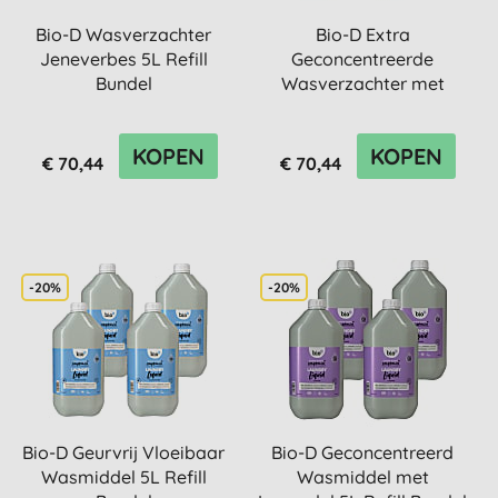
Bio-D Wasverzachter
Bio-D Extra
Jeneverbes 5L Refill
Geconcentreerde
Bundel
Wasverzachter met
Lavendel 5L Refill Bu...
KOPEN
KOPEN
€ 70,44
€ 70,44
-20%
-20%
Bio-D Geurvrij Vloeibaar
Bio-D Geconcentreerd
Wasmiddel 5L Refill
Wasmiddel met