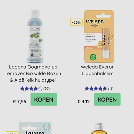
-25%
Logona Oogmake-up
Weleda Everon
remover Bio wilde Rozen
Lippenbalsem
& Aloë (elk huidtype)
(
20
)
(
18
)
KOPEN
KOPEN
€ 7,55
€ 4,12