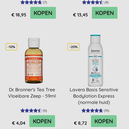
(
7
)
(
9
)
KOPEN
KOPEN
€ 18,95
€ 13,45
-10%
-20%
Dr. Bronner's Tea Tree
Lavera Basis Sensitive
Vloeibare Zeep - 59ml
Bodylotion Express
(normale huid)
(
5
)
(
15
)
KOPEN
KOPEN
€ 4,04
€ 8,72