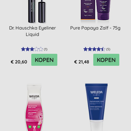
Dr. Hauschka Eyeliner
Pure Papaya Zalf - 75g
Liquid
(
1
)
(
5
)
KOPEN
KOPEN
€ 20,60
€ 21,48