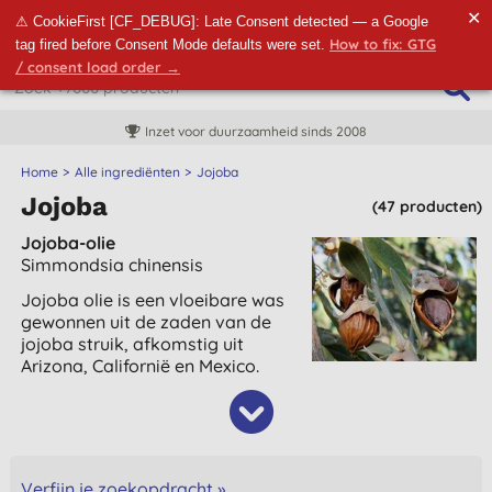
✕
⚠ CookieFirst [CF_DEBUG]: Late Consent detected — a Google
How to fix: GTG
tag fired before Consent Mode defaults were set.
/ consent load order →
Inzet voor duurzaamheid sinds 2008
Home
Alle ingrediënten
Jojoba
Jojoba
(47 producten)
Jojoba-olie
Simmondsia chinensis
Jojoba olie is een vloeibare was
gewonnen uit de zaden van de
jojoba struik, afkomstig uit
Arizona, Californië en Mexico.
Verfijn je zoekopdracht »