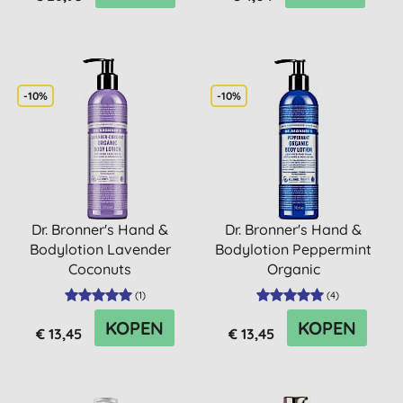
-10%
-10%
Dr. Bronner's Hand &
Dr. Bronner's Hand &
Bodylotion Lavender
Bodylotion Peppermint
Coconuts
Organic
(
1
)
(
4
)
KOPEN
KOPEN
€ 13,45
€ 13,45