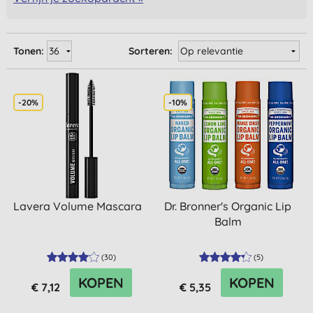
Tonen:
Sorteren:
-20%
-10%
Lavera Volume Mascara
Dr. Bronner's Organic Lip
Balm
(
30
)
(
5
)
KOPEN
KOPEN
€ 7,12
€ 5,35