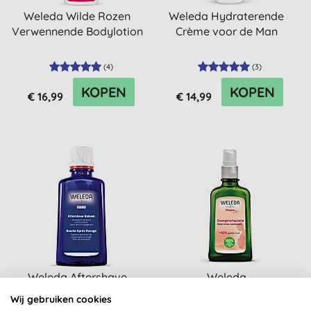
Weleda Wilde Rozen
Weleda Hydraterende
Verwennende Bodylotion
Crème voor de Man
(
4
)
(
3
)
KOPEN
KOPEN
€ 16,99
€ 14,99
Weleda Aftershave
Weleda
Balsem
Zwangerschapsolie
Wij gebruiken cookies