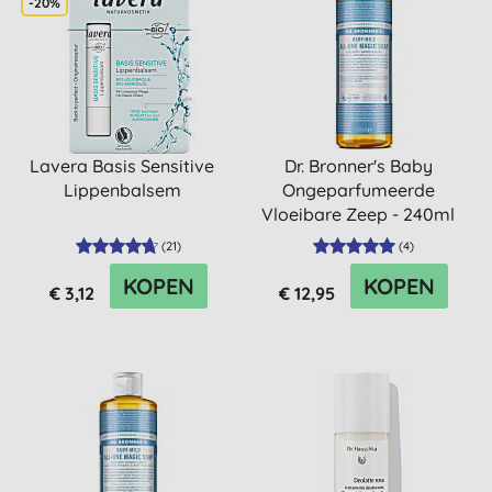
-20%
Lavera Basis Sensitive
Dr. Bronner's Baby
Lippenbalsem
Ongeparfumeerde
Vloeibare Zeep - 240ml
(
21
)
(
4
)
KOPEN
KOPEN
€ 3,12
€ 12,95