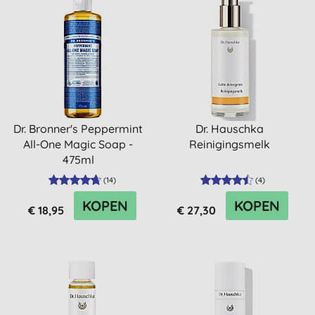
Dr. Bronner's Peppermint
Dr. Hauschka
All-One Magic Soap -
Reinigingsmelk
475ml
(
14
)
(
4
)
KOPEN
KOPEN
€ 18,95
€ 27,30