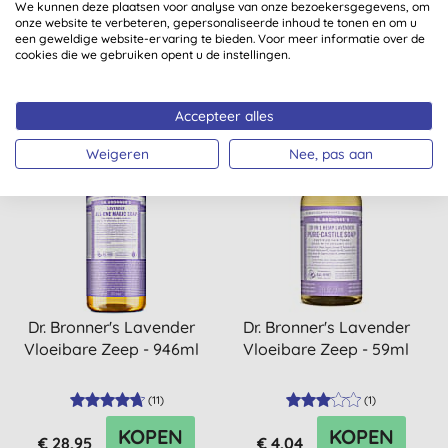
We kunnen deze plaatsen voor analyse van onze bezoekersgegevens, om
onze website te verbeteren, gepersonaliseerde inhoud te tonen en om u
(
2
)
(
9
)
een geweldige website-ervaring te bieden. Voor meer informatie over de
cookies die we gebruiken opent u de instellingen.
KOPEN
KOPEN
€ 14,99
€ 18,99
Accepteer alles
Weigeren
Nee, pas aan
-10%
Dr. Bronner's Lavender
Dr. Bronner's Lavender
Vloeibare Zeep - 946ml
Vloeibare Zeep - 59ml
(
11
)
(
1
)
KOPEN
KOPEN
€ 28,95
€ 4,04