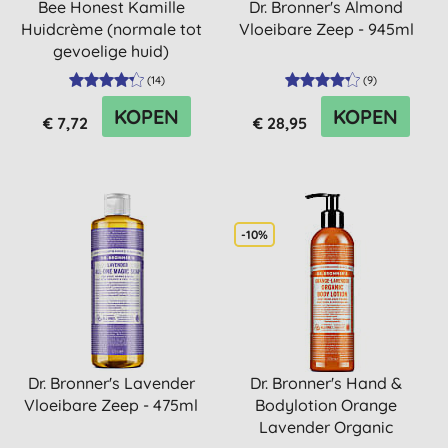
Bee Honest Kamille
Dr. Bronner's Almond
Huidcrème (normale tot
Vloeibare Zeep - 945ml
gevoelige huid)
(
14
)
(
9
)
KOPEN
KOPEN
€ 7,72
€ 28,95
-10%
Dr. Bronner's Lavender
Dr. Bronner's Hand &
Vloeibare Zeep - 475ml
Bodylotion Orange
Lavender Organic