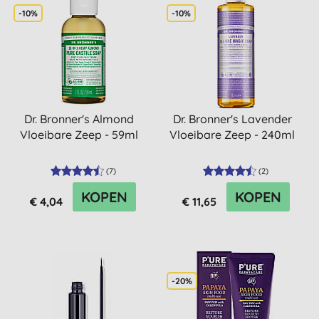
-10%
-10%
Dr. Bronner's Almond
Dr. Bronner's Lavender
Vloeibare Zeep - 59ml
Vloeibare Zeep - 240ml
(
7
)
(
2
)
KOPEN
KOPEN
€ 4,04
€ 11,65
-20%