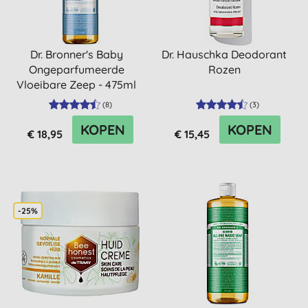
Dr. Bronner's Baby
Dr. Hauschka Deodorant
Ongeparfumeerde
Rozen
Vloeibare Zeep - 475ml
(
8
)
(
3
)
KOPEN
KOPEN
€ 18,95
€ 15,45
-25%