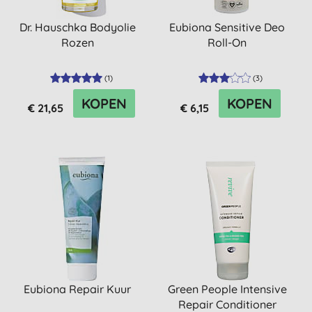
Dr. Hauschka Bodyolie
Eubiona Sensitive Deo
Rozen
Roll-On
(
1
)
(
3
)
KOPEN
KOPEN
€ 21,65
€ 6,15
Eubiona Repair Kuur
Green People Intensive
Repair Conditioner