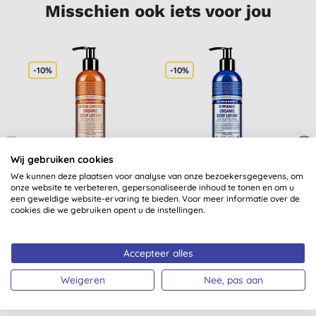
Misschien ook iets voor jou
-10%
-10%
Wij gebruiken cookies
We kunnen deze plaatsen voor analyse van onze bezoekersgegevens, om
Dr. Bronner's Hand &
Dr. Bronner's Hand &
onze website te verbeteren, gepersonaliseerde inhoud te tonen en om u
Bodylotion Orange
Bodylotion
een geweldige website-ervaring te bieden. Voor meer informatie over de
Lavender Organic
Peppermint Organic
cookies die we gebruiken opent u de instellingen.
(
9
)
(
4
)
€ 13,45
KOPEN
€ 13,45
KOPEN
Accepteer alles
Weigeren
Nee, pas aan