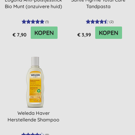
Bio Munt (onzuivere huid)
Tandpasta
(
1
)
(
2
)
KOPEN
KOPEN
€ 7,90
€ 3,99
Weleda Haver
Herstellende Shampoo