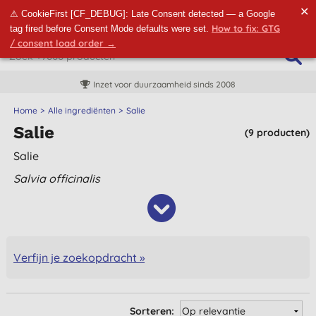
✕
⚠ CookieFirst [CF_DEBUG]: Late Consent detected — a Google
How to fix: GTG
tag fired before Consent Mode defaults were set.
/ consent load order →
Inzet voor duurzaamheid sinds 2008
Home
Alle ingrediënten
Salie
Salie
(9 producten)
Salie
Salvia officinalis
Verfijn je zoekopdracht »
Sorteren: