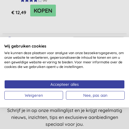
(
8
)
KOPEN
€ 12,49
1
Sorteren:
Wij gebruiken cookies
We kunnen deze plaatsen voor analyse van onze bezoekersgegevens, om
onze website te verbeteren, gepersonaliseerde inhoud te tonen en om u
een geweldige website-ervaring te bieden. Voor meer informatie over de
cookies die we gebruiken opent u de instellingen.
Accepteer alles
Nog meer redenen voor een
glimlach?
Weigeren
Nee, pas aan
Schrijf je in op onze mailinglijst en je krijgt regelmatig
nieuws, inzichten, tips en exclusieve aanbiedingen
speciaal voor jou.