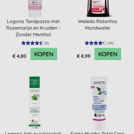
Logona Tandpasta met
Weleda Ratanhia
Rozemarijn en Kruiden -
Mondwater
Zonder Menthol
(
3
)
(
12
)
KOPEN
KOPEN
€ 4,80
€ 8,99
Logona Anti-puistjesstick
Sante Myrrhe Total Care