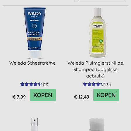
Weleda Scheercrème
Weleda Pluimgierst Milde
Shampoo (dagelijks
gebruik)
(
12
)
(
13
)
KOPEN
KOPEN
€ 7,99
€ 12,49