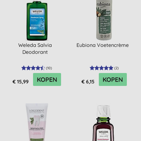
Weleda Salvia
Eubiona Voetencrème
Deodorant
(
10
)
(
2
)
KOPEN
KOPEN
€ 15,99
€ 6,15