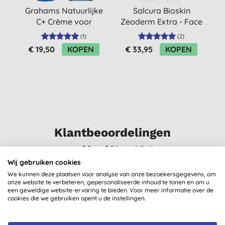
Grahams Natuurlijke
Salcura Bioskin
C+ Crème voor
Zeoderm Extra - Face
Huidaandoeningen
& Body 150ml
(
1
)
(
2
)
€ 19,50
KOPEN
€ 33,95
KOPEN
Klantbeoordelingen
5,0
van 5 (
1
beoordeling
)
Wij gebruiken cookies
We kunnen deze plaatsen voor analyse van onze bezoekersgegevens, om
frisse reinigende en behandelende stick, die pijn ook verzacht
onze website te verbeteren, gepersonaliseerde inhoud te tonen en om u
V. P., Gelrode
een geweldige website-ervaring te bieden. Voor meer informatie over de
cookies die we gebruiken opent u de instellingen.
7-1-2022