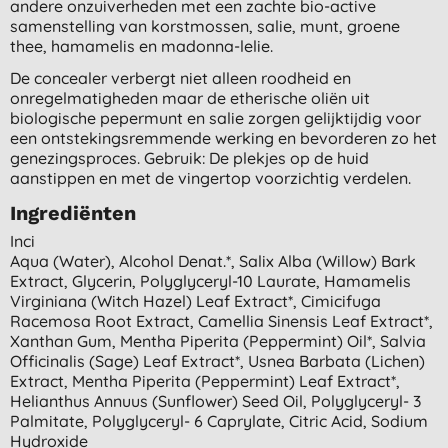
andere onzuiverheden met een zachte bio-active
samenstelling van korstmossen, salie, munt, groene
thee, hamamelis en madonna-lelie.
De concealer verbergt niet alleen roodheid en
onregelmatigheden maar de etherische oliën uit
biologische pepermunt en salie zorgen gelijktijdig voor
een ontstekingsremmende werking en bevorderen zo het
genezingsproces. Gebruik: De plekjes op de huid
aanstippen en met de vingertop voorzichtig verdelen.
Ingrediënten
Inci
Aqua (water), Alcohol Denat.*, Salix Alba (willow) Bark
Extract, Glycerin, Polyglyceryl-10 Laurate, Hamamelis
Virginiana (witch Hazel) Leaf Extract*, Cimicifuga
Racemosa Root Extract, Camellia Sinensis Leaf Extract*,
Xanthan Gum, Mentha Piperita (peppermint) Oil*, Salvia
Officinalis (sage) Leaf Extract*, Usnea Barbata (lichen)
Extract, Mentha Piperita (peppermint) Leaf Extract*,
Helianthus Annuus (sunflower) Seed Oil, Polyglyceryl- 3
Palmitate, Polyglyceryl- 6 Caprylate, Citric Acid, Sodium
Hydroxide