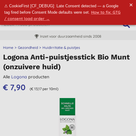
✕
⚠ CookieFirst [CF_DEBUG]: Late Consent detected — a Google
How to fix: GTG
tag fired before Consent Mode defaults were set.
/ consent load order →
Inzet voor duurzaamheid sinds 2008
Home
Gezondheid
Huidirritatie & puistjes
Logona Anti-puistjesstick Bio Munt
(onzuivere huid)
Alle
Logona
producten
€ 7,90
(€ 13,17 per 10ml)