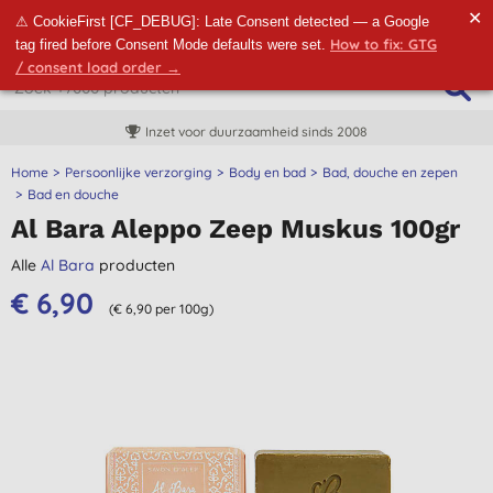
✕
⚠ CookieFirst [CF_DEBUG]: Late Consent detected — a Google
How to fix: GTG
tag fired before Consent Mode defaults were set.
/ consent load order →
Inzet voor duurzaamheid sinds 2008
Home
Persoonlijke verzorging
Body en bad
Bad, douche en zepen
Bad en douche
Al Bara Aleppo Zeep Muskus 100gr
Alle
Al Bara
producten
€ 6,90
(€ 6,90 per 100g)