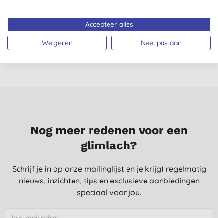
Pure Olijfolie 200gr
Rozenbloesem 100gr
Accepteer alles
€ 6,90
KOPEN
€ 6,90
KOPEN
Weigeren
Nee, pas aan
Nog meer redenen voor een
glimlach?
Schrijf je in op onze mailinglijst en je krijgt regelmatig
nieuws, inzichten, tips en exclusieve aanbiedingen
speciaal voor jou.