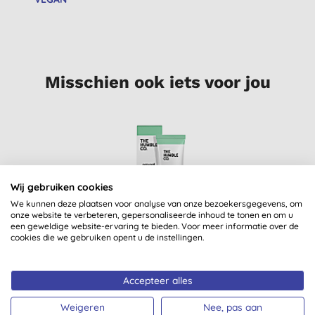
Misschien ook iets voor jou
Wij gebruiken cookies
We kunnen deze plaatsen voor analyse van onze bezoekersgegevens, om
onze website te verbeteren, gepersonaliseerde inhoud te tonen en om u
een geweldige website-ervaring te bieden. Voor meer informatie over de
cookies die we gebruiken opent u de instellingen.
The Humble Co.
Tandpasta Fresh Mint
- 75ml
Accepteer alles
(
10
)
€ 4,99
KOPEN
Weigeren
Nee, pas aan