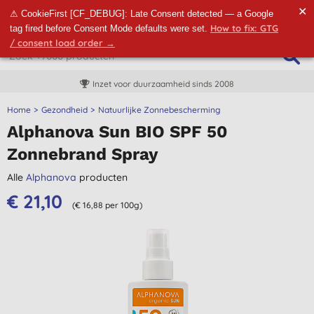
✕
⚠ CookieFirst [CF_DEBUG]: Late Consent detected — a Google
How to fix: GTG
tag fired before Consent Mode defaults were set.
/ consent load order →
Inzet voor duurzaamheid sinds 2008
Home
Gezondheid
Natuurlijke Zonnebescherming
Alphanova Sun BIO SPF 50
Zonnebrand Spray
Alle
Alphanova
producten
€ 21,10
(€ 16,88 per 100g)