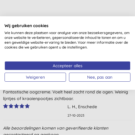
Wij gebruiken cookies
We kunnen deze plaatsen voor analyse van onze bezoekersgegevens, om
Klantbeoordelingen
onze website te verbeteren, gepersonaliseerde inhoud te tonen en om u
een geweldige website-ervaring te bieden. Voor meer informatie over de
4,6
van 5 (
5
beoordelingen
)
cookies die we gebruiken opent u de instellingen.
Fijne oogcreme, trekt goed in
Accepteer alles
I. B., Rotterdam
Weigeren
Nee, pas aan
2-4-2024
Fantastische oogcreme. Voelt heel zacht rond de ogen. Weinig
lijntjes of kraaienpootjes zichtbaar.
L. H., Enschede
27-10-2023
Mijn absolute nummer één oogcrème. De geur is subtiel, de
Alle beoordelingen komen van geverifieerde klanten
crème zelf licht maar toch voedend. Ik merk dat de
gecontacteerd na aankoop.