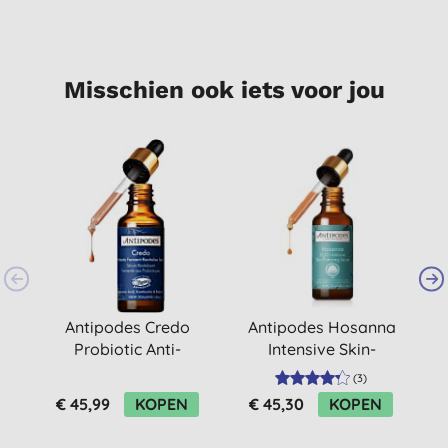
Misschien ook iets voor jou
-
Antipodes Credo
Antipodes Hosanna
A
Probiotic Anti-
Intensive Skin-
B
blemish Serum
Plumping Serum
(
3
)
(droge huid)
€ 45,99
KOPEN
€ 45,30
KOPEN