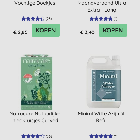
Vochtige Doekjes
Maandverband Ultra
Extra - Long
(
23
)
(
1
)
KOPEN
KOPEN
€ 2,85
€ 3,40
Natracare Natuurlijke
Miniml Witte Azijn 5L
Inlegkruisjes Curved
Refill
(
36
)
(
1
)