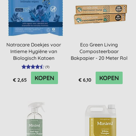
Natracare Doekjes voor
Eco Green Living
Intieme Hygiëne van
Composteerbaar
Biologisch Katoen
Bakpapier - 20 Meter Rol
(
9
)
KOPEN
KOPEN
€ 2,65
€ 6,10