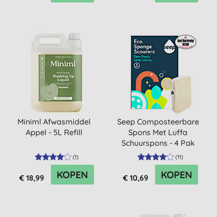
Miniml Afwasmiddel
Seep Composteerbare
Appel - 5L Refill
Spons Met Luffa
Schuurspons - 4 Pak
(
1
)
(
11
)
KOPEN
KOPEN
€ 18,99
€ 10,69