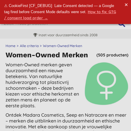
✕
⚠ CookieFirst [CF_DEBUG]: Late Consent detected — a Google
How to fix: GTG
tag fired before Consent Mode defaults were set.
/ consent load order →
Inzet voor duurzaamheid sinds 2008
Home
Alle criteria
Women-Owned Merken
Women-Owned Merken
(505 producten)
Women-Owned merken geven
duurzaamheid een nieuwe
betekenis. Van natuurlijke
huidverzorging tot plasticvrij
schoonmaken – deze bedrijven
kiezen voor ethische herkomst en
zetten mens én planeet op de
eerste plaats.
Ontdek Madara Cosmetics, Seep en Natracare en meer
– merken die uitblinken in duurzaamheid en ethische
innovatie. Met elke aankoop steun je vrouwelijke