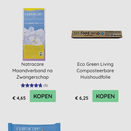
Natracare
Eco Green Living
Maandverband na
Composteerbare
Zwangerschap
Huishoudfolie
(
5
)
KOPEN
KOPEN
€ 4,65
€ 6,25