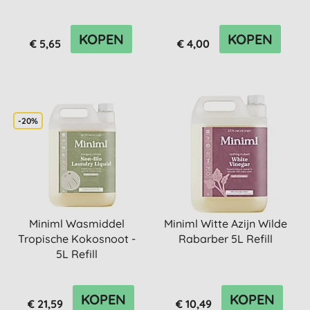
KOPEN
KOPEN
€ 5,65
€ 4,00
-20%
Miniml Wasmiddel
Miniml Witte Azijn Wilde
Tropische Kokosnoot -
Rabarber 5L Refill
5L Refill
KOPEN
KOPEN
€ 21,59
€ 10,49