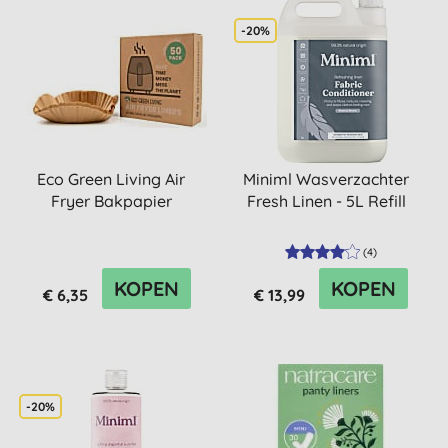
-20%
Eco Green Living Air
Miniml Wasverzachter
Fryer Bakpapier
Fresh Linen - 5L Refill
(
4
)
KOPEN
KOPEN
€ 6,35
€ 13,99
-20%