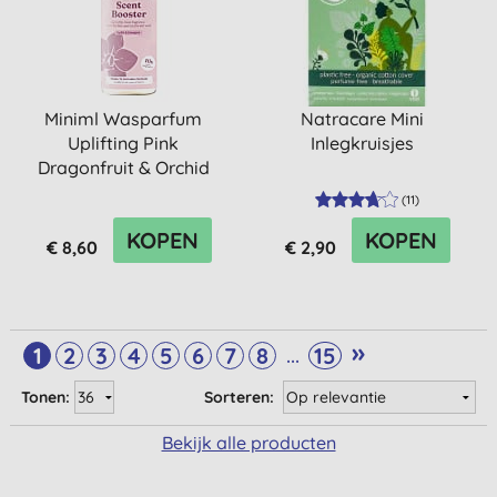
Miniml Wasparfum
Natracare Mini
Uplifting Pink
Inlegkruisjes
Dragonfruit & Orchid
(
11
)
KOPEN
KOPEN
€ 8,60
€ 2,90
»
...
1
2
3
4
5
6
7
8
15
Tonen:
Sorteren:
Bekijk alle producten