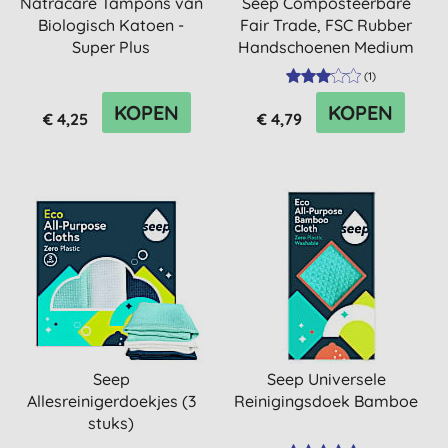
Natracare Tampons van
Seep Composteerbare
Biologisch Katoen -
Fair Trade, FSC Rubber
Super Plus
Handschoenen Medium
(
1
)
KOPEN
KOPEN
€ 4,25
€ 4,79
Seep
Seep Universele
Allesreinigerdoekjes (3
Reinigingsdoek Bamboe
stuks)