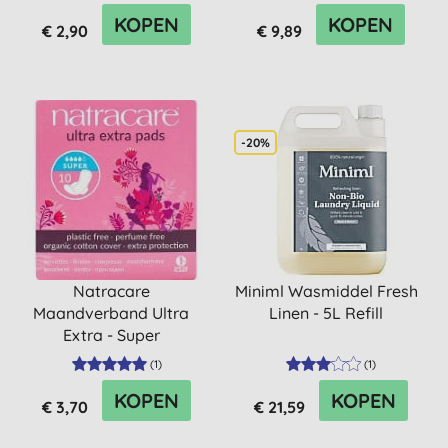
KOPEN
KOPEN
€ 2,90
€ 9,89
-20%
Natracare
Miniml Wasmiddel Fresh
Maandverband Ultra
Linen - 5L Refill
Extra - Super
(
1
)
(
1
)
KOPEN
KOPEN
€ 3,70
€ 21,59