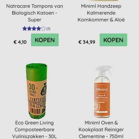
Natracare Tampons van
Miniml Handzeep
Biologisch Katoen -
Kalmerende
Super
Komkommer & Aloë
Vera - 5L Refill
(
1
)
KOPEN
KOPEN
€ 4,10
€ 34,99
Eco Green Living
Miniml Oven &
Composteerbare
Kookplaat Reiniger
Vuilniszakken - 30L
Clementine - 750ml