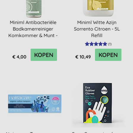
Miniml Antibacteriële
Miniml Witte Azijn
Badkamerreiniger
Sorrento Citroen - 5L
Komkommer & Munt -
Refill
750ml
(
1
)
KOPEN
KOPEN
€ 4,00
€ 10,49