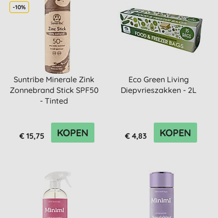
-10%
Suntribe Minerale Zink
Eco Green Living
Zonnebrand Stick SPF50
Diepvrieszakken - 2L
- Tinted
KOPEN
KOPEN
€ 15,75
€ 4,83