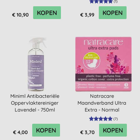
(
1
)
KOPEN
KOPEN
€ 10,90
€ 3,99
Miniml Antibacteriële
Natracare
Oppervlaktereiniger
Maandverband Ultra
Lavendel - 750ml
Extra - Normal
(
7
)
KOPEN
KOPEN
€ 4,00
€ 3,70