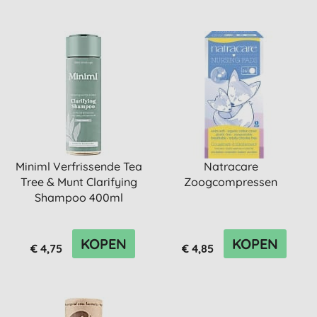
Miniml Verfrissende Tea
Natracare
Tree & Munt Clarifying
Zoogcompressen
Shampoo 400ml
KOPEN
KOPEN
€ 4,75
€ 4,85