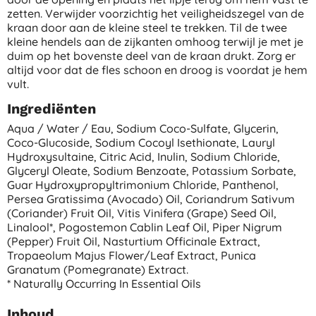
zetten. Verwijder voorzichtig het veiligheidszegel van de
kraan door aan de kleine steel te trekken. Til de twee
kleine hendels aan de zijkanten omhoog terwijl je met je
duim op het bovenste deel van de kraan drukt. Zorg er
altijd voor dat de fles schoon en droog is voordat je hem
vult.
Ingrediënten
Aqua / Water / Eau, Sodium Coco-Sulfate, Glycerin,
Coco-Glucoside, Sodium Cocoyl Isethionate, Lauryl
Hydroxysultaine, Citric Acid, Inulin, Sodium Chloride,
Glyceryl Oleate, Sodium Benzoate, Potassium Sorbate,
Guar Hydroxypropyltrimonium Chloride, Panthenol,
Persea Gratissima (avocado) Oil, Coriandrum Sativum
(coriander) Fruit Oil, Vitis Vinifera (grape) Seed Oil,
Linalool*, Pogostemon Cablin Leaf Oil, Piper Nigrum
(pepper) Fruit Oil, Nasturtium Officinale Extract,
Tropaeolum Majus Flower/leaf Extract, Punica
Granatum (pomegranate) Extract.
* Naturally Occurring In Essential Oils
Inhoud