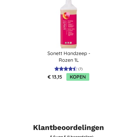
Sonett Handzeep -
Rozen 1L
(
7
)
€ 13,15
KOPEN
Klantbeoordelingen
5,0
van 5 (
1
beoordeling
)