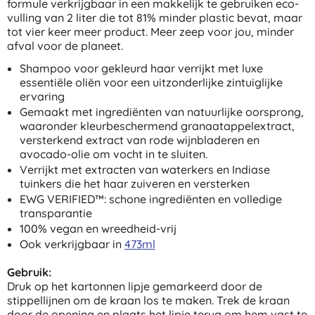
formule verkrijgbaar in een makkelijk te gebruiken eco-
vulling van 2 liter die tot 81% minder plastic bevat, maar
tot vier keer meer product. Meer zeep voor jou, minder
afval voor de planeet.
Shampoo voor gekleurd haar verrijkt met luxe
essentiële oliën voor een uitzonderlijke zintuiglijke
ervaring
Gemaakt met ingrediënten van natuurlijke oorsprong,
waaronder kleurbeschermend granaatappelextract,
versterkend extract van rode wijnbladeren en
avocado-olie om vocht in te sluiten.
Verrijkt met extracten van waterkers en Indiase
tuinkers die het haar zuiveren en versterken
EWG VERIFIED™: schone ingrediënten en volledige
transparantie
100% vegan en wreedheid-vrij
Ook verkrijgbaar in
473ml
Gebruik:
Druk op het kartonnen lipje gemarkeerd door de
stippellijnen om de kraan los te maken. Trek de kraan
door de opening en plaats het lipje terug om hem vast te