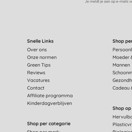
Je meldt je aan op e-mails 
Snelle Links
Shop pe
Over ons
Persoonl
Onze normen
Moeder 
Green Tips
Mannen
Reviews
Schoon
Vacatures
Gezondh
Contact
Cadeau 
Affiliate programma
Kinderdagverblijven
Shop op 
Hervulb
Shop per categorie
Plasticvr