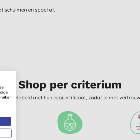
t schuimen en spoel af.
Shop per criterium
ze
ldige
delijk gelabeld met hun ecocertificaat, zodat je met vertro
bruiken