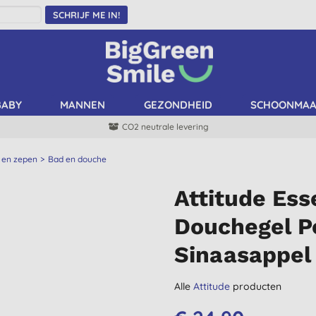
SCHRIJF ME IN!
BABY
MANNEN
GEZONDHEID
SCHOONMA
CO2 neutrale levering
 en zepen
Bad en douche
Attitude Es
Douchegel P
Sinaasappel
Alle
Attitude
producten