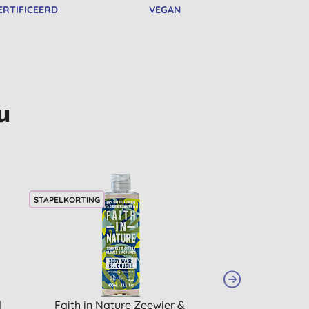
ERTIFICEERD
VEGAN
u
STAPELKORTING
l
Faith in Nature Zeewier &
Attitude Su