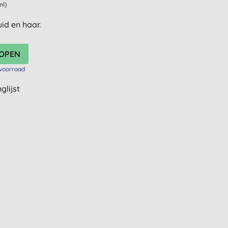
ml)
uid en haar.
voorraad
glijst