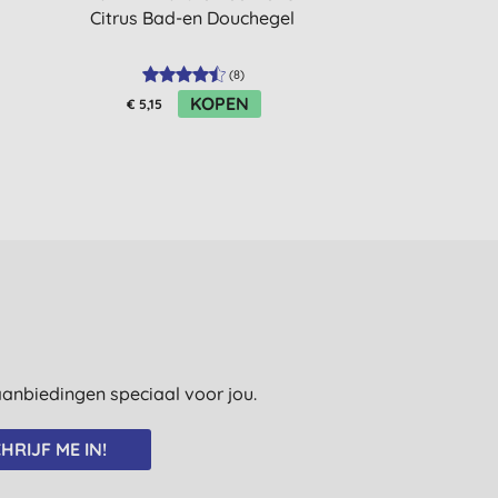
Citrus Bad-en Douchegel
Essentials 
Hydrating Pepe
Sinaas
(
8
)
KOPEN
€ 5,15
€ 24,80
e aanbiedingen speciaal voor jou.
HRIJF ME IN!