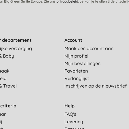
van Big Green Smile Europe. Zie ons
privacybeleid
. Je kan je te allen tijde uitschri
r departement
Account
ijke verzorging
Maak een account aan
& Baby
Mijn profiel
Mijn bestellingen
maak
Favorieten
eid
Verlanglijst
& Travel
Inschrijven op de nieuwsbrief
criteria
Help
aar
FAQ's
ij
Levering