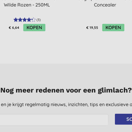
Wilde Rozen - 250ML
Concealer
(
3
)
KOPEN
KOPEN
€ 6,64
€ 19,55
Nog meer redenen voor een glimlach?
st en je krijgt regelmatig nieuws, inzichten, tips en exclusiev
SC