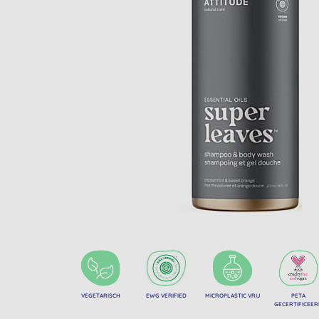
VEGETARISCH
EWG VERIFIED
MICROPLASTIC VRIJ
PETA
GECERTIFICEE