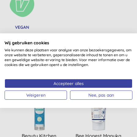
VEGAN
Wij gebruiken cookies
We kunnen deze plaatsen voor analyse van onze bezoekersgegevens, om
onze website te verbeteren, gepersonaliseerde inhoud te tonen en om u
een geweldige website-ervaring te bieden. Voor meer informatie over de
Misschien ook iets voor jou
cookies die we gebruiken opent u de instellingen.
Accepteer alles
-25%
Weigeren
Nee, pas aan
Beauty Kitchen
Bee Honest Manuka