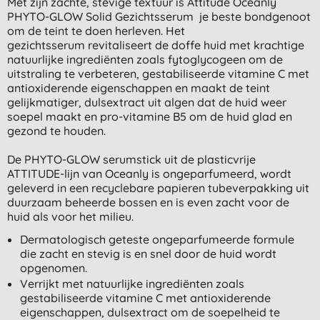
Met zijn zachte, stevige textuur is Attitude Oceanly
PHYTO-GLOW Solid Gezichtsserum je beste bondgenoot
om de teint te doen herleven. Het
gezichtsserum revitaliseert de doffe huid met krachtige
natuurlijke ingrediënten zoals fytoglycogeen om de
uitstraling te verbeteren, gestabiliseerde vitamine C met
antioxiderende eigenschappen en maakt de teint
gelijkmatiger, dulsextract uit algen dat de huid weer
soepel maakt en pro-vitamine B5 om de huid glad en
gezond te houden.
De PHYTO-GLOW serumstick uit de plasticvrije
ATTITUDE-lijn van Oceanly is ongeparfumeerd, wordt
geleverd in een recyclebare papieren tubeverpakking uit
duurzaam beheerde bossen en is even zacht voor de
huid als voor het milieu.
Dermatologisch geteste ongeparfumeerde formule
die zacht en stevig is en snel door de huid wordt
opgenomen.
Verrijkt met natuurlijke ingrediënten zoals
gestabiliseerde vitamine C met antioxiderende
eigenschappen, dulsextract om de soepelheid te