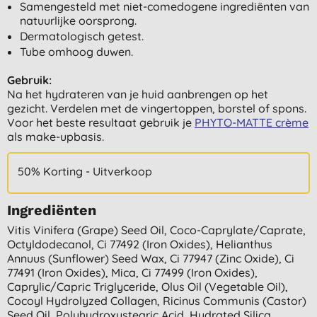
Samengesteld met niet-comedogene ingrediënten van
natuurlijke oorsprong.
Dermatologisch getest.
Tube omhoog duwen.
Gebruik:
Na het hydrateren van je huid aanbrengen op het
gezicht. Verdelen met de vingertoppen, borstel of spons.
Voor het beste resultaat gebruik je
PHYTO-MATTE crème
als make-upbasis.
50% Korting - Uitverkoop
Ingrediënten
Vitis Vinifera (grape) Seed Oil, Coco-Caprylate/caprate,
Octyldodecanol, Ci 77492 (iron Oxides), Helianthus
Annuus (sunflower) Seed Wax, Ci 77947 (zinc Oxide), Ci
77491 (iron Oxides), Mica, Ci 77499 (iron Oxides),
Caprylic/capric Triglyceride, Olus Oil (vegetable Oil),
Cocoyl Hydrolyzed Collagen, Ricinus Communis (castor)
Seed Oil, Polyhydroxystearic Acid, Hydrated Silica,