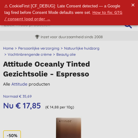
✕
⚠ CookieFirst [CF_DEBUG]: Late Consent detected — a Google
How to fix: GTG
tag fired before Consent Mode defaults were set.
/ consent load order →
Inzet voor duurzaamheid sinds 2008
Home
Persoonlijke verzorging
Natuurlijke huidzorg
Vochtinbrengende crème
Beauty olie
Attitude Oceanly Tinted
Gezichtsolie - Espresso
Alle
Attitude
producten
Normaal € 35,69
Nu € 17,85
(€ 14,88 per 10g)
-50%