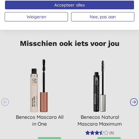
Accepteer alles
MICROPLASTIC
PETA
VEGAN
VRIJ
GECERTIFICEERD
Weigeren
Nee, pas aan
Misschien ook iets voor jou
Benecos Mascara All
Benecos Natural
in One
Mascara Maximum
Length
(
5
)