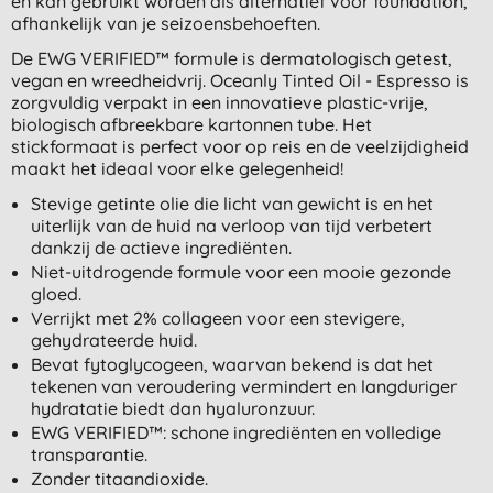
en kan gebruikt worden als alternatief voor foundation,
afhankelijk van je seizoensbehoeften.
De EWG VERIFIED™ formule is dermatologisch getest,
vegan en wreedheidvrij. Oceanly Tinted Oil - Espresso is
zorgvuldig verpakt in een innovatieve plastic-vrije,
biologisch afbreekbare kartonnen tube. Het
stickformaat is perfect voor op reis en de veelzijdigheid
maakt het ideaal voor elke gelegenheid!
Stevige getinte olie die licht van gewicht is en het
uiterlijk van de huid na verloop van tijd verbetert
dankzij de actieve ingrediënten.
Niet-uitdrogende formule voor een mooie gezonde
gloed.
Verrijkt met 2% collageen voor een stevigere,
gehydrateerde huid.
Bevat fytoglycogeen, waarvan bekend is dat het
tekenen van veroudering vermindert en langduriger
hydratatie biedt dan hyaluronzuur.
EWG VERIFIED™: schone ingrediënten en volledige
transparantie.
Zonder titaandioxide.