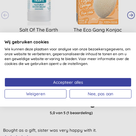
Salt Of The Earth
The Eco Gang Konjac
Classic Stick Travel
Spons - Puur Wit
T
Wij gebruiken cookies
Size 50 gr
(
16
)
(
1
)
We kunnen deze plaatsen voor analyse van onze bezoekersgegevens, om
€ 5,15
KOPEN
€ 3,28
KOPEN
onze website te verbeteren, gepersonaliseerde inhoud te tonen en om u
een geweldige website-ervaring te bieden. Voor meer informatie over de
cookies die we gebruiken opent u de instellingen.
Accepteer alles
Weigeren
Nee, pas aan
Klantbeoordelingen
5,0
van 5 (
1
beoordeling
)
Bought as a gift, sister was very happy with it.