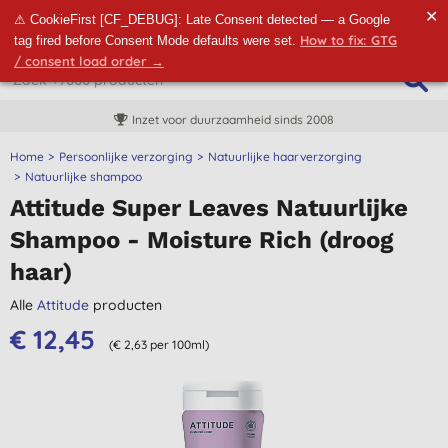
✕
⚠ CookieFirst [CF_DEBUG]: Late Consent detected — a Google
How to fix: GTG
tag fired before Consent Mode defaults were set.
/ consent load order →
Inzet voor duurzaamheid sinds 2008
Home
Persoonlijke verzorging
Natuurlijke haarverzorging
Natuurlijke shampoo
Attitude Super Leaves Natuurlijke
Shampoo - Moisture Rich (droog
haar)
Alle
Attitude
producten
€ 12,45
(€ 2,63 per 100ml)