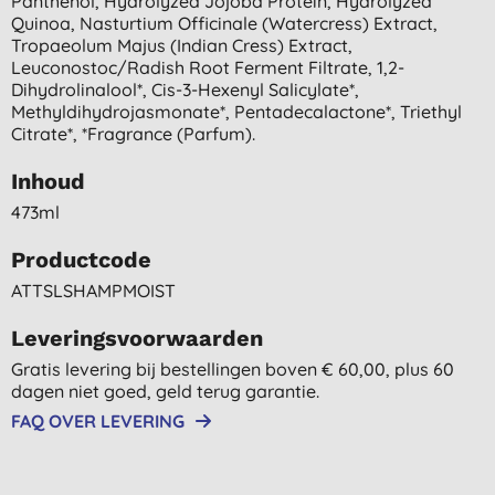
Panthenol, Hydrolyzed Jojoba Protein, Hydrolyzed
Quinoa, Nasturtium Officinale (watercress) Extract,
Tropaeolum Majus (indian Cress) Extract,
Leuconostoc/radish Root Ferment Filtrate, 1,2-
Dihydrolinalool*, Cis-3-Hexenyl Salicylate*,
Methyldihydrojasmonate*, Pentadecalactone*, Triethyl
Citrate*, *fragrance (parfum).
Inhoud
473ml
Productcode
ATTSLSHAMPMOIST
Leveringsvoorwaarden
Gratis levering bij bestellingen boven € 60,00, plus 60
dagen niet goed, geld terug garantie.
FAQ OVER LEVERING