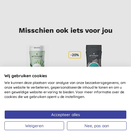
Misschien ook iets voor jou
-20%
Wij gebruiken cookies
We kunnen deze plaatsen voor analyse van onze bezoekersgegevens, om
onze website te verbeteren, gepersonaliseerde inhoud te tonen en om u
een geweldige website-ervaring te bieden. Voor meer informatie over de
cookies die we gebruiken opent u de instellingen.
Attitude Super Leaves
Attitude Super Leaves
Natuurlijke Shampoo
Shampoo &
- Nourishing &
Douchegel voor
Accepteer alles
(
1
)
(
3
)
Strengthening (droog
Mannen - 2 in 1 Scalp
€ 12,45
KOPEN
€ 9,72
KOPEN
haar)
Care
Weigeren
Nee, pas aan