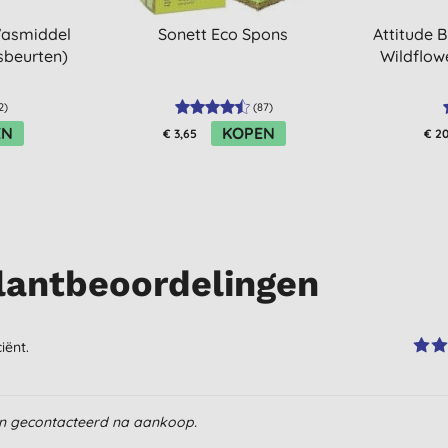
Wasmiddel
Sonett Eco Spons
Attitude 
sbeurten)
Wildflow
2
)
(
87
)
EN
KOPEN
€ 3,65
€ 20
lantbeoordelingen
iënt.
en gecontacteerd na aankoop.