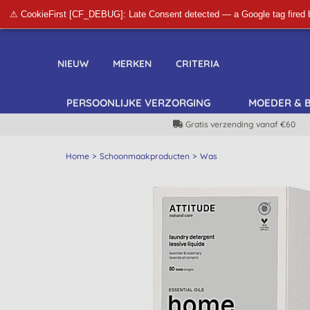
⚠ CookieFirst [CF_DEBUG]: Late Consent detected — a Google tag fired 
NIEUW
MERKEN
CRITERIA
PERSOONLIJKE VERZORGING
MOEDER & 
Gratis verzending vanaf €60
Home
Schoonmaakproducten
Was