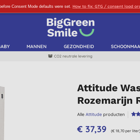
How to fix: GTG / consent load o
before Consent Mode defaults were set.
SCHRIJF ME IN!
BABY
MANNEN
GEZONDHEID
SCHOONMA
CO2 neutrale levering
Attitude Wa
Rozemarijn R
Alle
Attitude
producten
€ 37,39
(€ 18,70 per liter