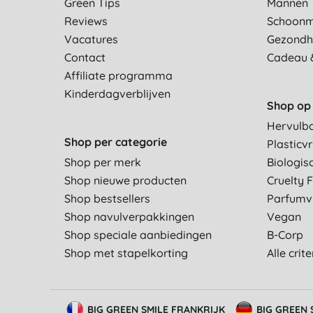
Green Tips
Mannen
Reviews
Schoon
Vacatures
Gezondh
Contact
Cadeau 
Affiliate programma
Kinderdagverblijven
Shop op 
Hervulb
Shop per categorie
Plasticvr
Shop per merk
Biologis
Shop nieuwe producten
Cruelty 
Shop bestsellers
Parfumvr
Shop navulverpakkingen
Vegan
Shop speciale aanbiedingen
B-Corp
Shop met stapelkorting
Alle crit
BIG GREEN SMILE FRANKRIJK
BIG GREEN 