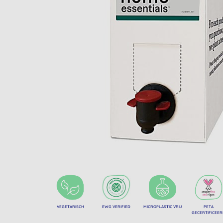
VEGETARISCH
EWG VERIFIED
MICROPLASTIC VRIJ
PETA
GECERTIFICEE