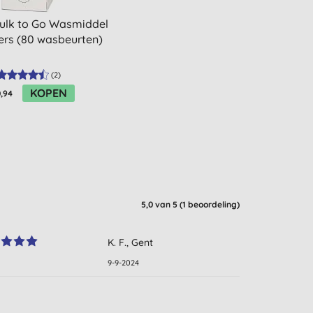
Bulk to Go Wasmiddel
ers (80 wasbeurten)
(
2
)
KOPEN
,94
5,0
van 5 (
1
beoordeling
)
K. F., Gent
9-9-2024