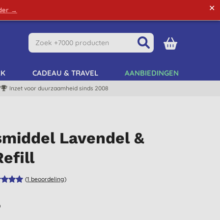
✕
rder →
Green Tips
Mijn Account
Mijn Lijst
AK
CADEAU & TRAVEL
AANBIEDINGEN
Inzet voor duurzaamheid sinds 2008
smiddel Lavendel &
efill
(
1
beoordeling
)
)