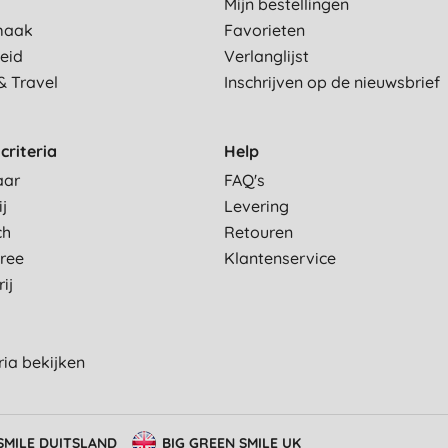
Mijn bestellingen
maak
Favorieten
eid
Verlanglijst
& Travel
Inschrijven op de nieuwsbrief
criteria
Help
aar
FAQ's
ij
Levering
ch
Retouren
Free
Klantenservice
ij
eria bekijken
SMILE DUITSLAND
BIG GREEN SMILE UK