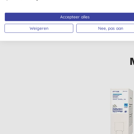
VEGETARISCH
EWG VE
Accepteer alles
Weigeren
Nee, pas aan