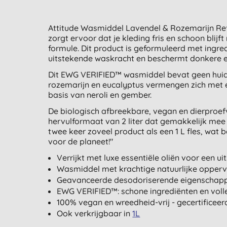
Attitude Wasmiddel Lavendel & Rozemarijn Ref
zorgt ervoor dat je kleding fris en schoon blij
formule. Dit product is geformuleerd met ingre
uitstekende waskracht en beschermt donkere e
Dit EWG VERIFIED™ wasmiddel bevat geen huid
rozemarijn en eucalyptus vermengen zich met 
basis van neroli en gember.
De biologisch afbreekbare, vegan en dierproef
hervulformaat van 2 liter dat gemakkelijk mee 
twee keer zoveel product als een 1 L fles, wat
voor de planeet!"
Verrijkt met luxe essentiële oliën voor een uit
Wasmiddel met krachtige natuurlijke opperv
Geavanceerde desodoriserende eigenschapp
EWG VERIFIED™: schone ingrediënten en voll
100% vegan en wreedheid-vrij - gecertificee
Ook verkrijgbaar in
1L