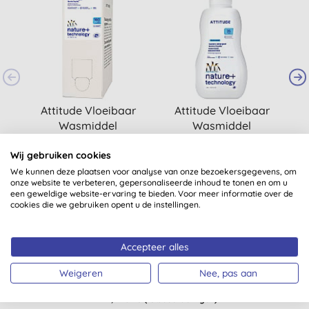
Attitude Vloeibaar
Attitude Vloeibaar
Wasmiddel
Wasmiddel
B
Wildflowers (160
Wildflowers (35
(
22
)
(
14
)
wasbeurten)
wasbeurten)
Wij gebruiken cookies
€ 41,45
KOPEN
€ 13,45
KOPEN
We kunnen deze plaatsen voor analyse van onze bezoekersgegevens, om
onze website te verbeteren, gepersonaliseerde inhoud te tonen en om u
een geweldige website-ervaring te bieden. Voor meer informatie over de
cookies die we gebruiken opent u de instellingen.
Accepteer alles
Weigeren
Nee, pas aan
Klantbeoordelingen
4,4
van 5 (
13
beoordelingen
)