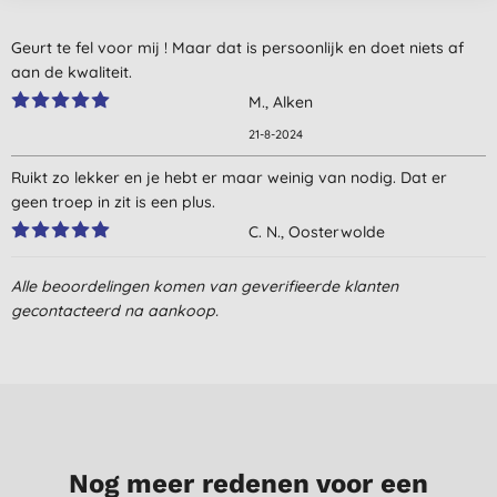
Geurt te fel voor mij ! Maar dat is persoonlijk en doet niets af
aan de kwaliteit.
M., Alken
21-8-2024
Ruikt zo lekker en je hebt er maar weinig van nodig. Dat er
geen troep in zit is een plus.
C. N., Oosterwolde
3-5-2024
Alle beoordelingen komen van geverifieerde klanten
Goed maar veel te duur
gecontacteerd na aankoop.
M. P., DOESBURG
25-6-2022
Ruikt heerlijk en maakt de was mooi zacht
G. V. L., Raamsdonksveer
21-4-2022
Nog meer redenen voor een