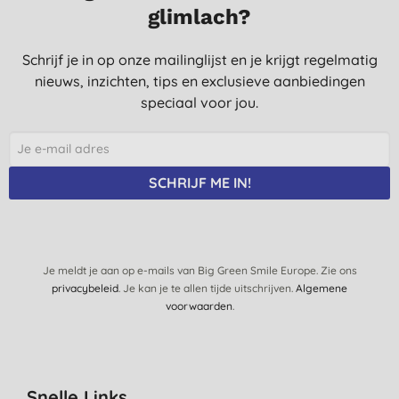
glimlach?
Ruikt lekker, was is lekker zacht
M. W., Arnhem
Schrijf je in op onze mailinglijst en je krijgt regelmatig
15-2-2022
nieuws, inzichten, tips en exclusieve aanbiedingen
Een echt heerlijk geurende wasverzachter!
speciaal voor jou.
Top :-)
L. D. V., Uden
25-12-2021
SCHRIJF ME IN!
zuinig in gebruik en ruikt heerlijk.
W., Kapellen
26-7-2021
Je meldt je aan op e-mails van Big Green Smile Europe. Zie ons
privacybeleid
. Je kan je te allen tijde uitschrijven.
Algemene
Eerst uitgeprobeerd. Doet zijn werk en had een heerlijk fris
voorwaarden
.
bloemige geur die lang nableef. Daarom opnieuw besteld, maar
nu is deze geur nauwelijks nog aanwezig en de samenstelling is
ook wateriger; lijkt minder geconcentreerd. Jammer.
L., Maastricht
Snelle Links
19-7-2021