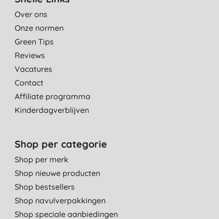
Over ons
Geur matig. Vloeistof te waterig,je schiet snel uit met doseren.
Onze normen
M. P., Empe
Green Tips
16-4-2021
Reviews
heerlijke geur
Vacatures
W. K., Utrecht
Contact
9-4-2021
Affiliate programma
Kinderdagverblijven
Heerlijke geur! Niet chemisch maar zacht geurend en prettig!
T. V. S., Hazerswoude-
Rijndijk
Shop per categorie
14-3-2021
Shop per merk
Fijn product, geen overheersende geur, maar dat vind ik juist
Shop nieuwe producten
prettig.
Shop bestsellers
B., Schiedam
Shop navulverpakkingen
24-8-2020
Shop speciale aanbiedingen