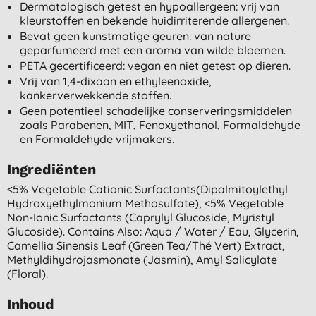
Dermatologisch getest en hypoallergeen: vrij van
kleurstoffen en bekende huidirriterende allergenen.
Bevat geen kunstmatige geuren: van nature
geparfumeerd met een aroma van wilde bloemen.
PETA gecertificeerd: vegan en niet getest op dieren.
Vrij van 1,4-dixaan en ethyleenoxide,
kankerverwekkende stoffen.
Geen potentieel schadelijke conserveringsmiddelen
zoals Parabenen, MIT, Fenoxyethanol, Formaldehyde
en Formaldehyde vrijmakers.
Ingrediënten
<5% Vegetable Cationic Surfactants(dipalmitoylethyl
Hydroxyethylmonium Methosulfate), <5% Vegetable
Non-Ionic Surfactants (caprylyl Glucoside, Myristyl
Glucoside). Contains Also: Aqua / Water / Eau, Glycerin,
Camellia Sinensis Leaf (green Tea/thé Vert) Extract,
Methyldihydrojasmonate (jasmin), Amyl Salicylate
(floral).
Inhoud