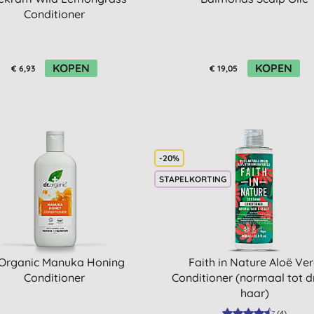
Conditioner
KOPEN
KOPEN
€ 6,93
€ 19,05
-20%
STAPELKORTING
 Organic Manuka Honing
Faith in Nature Aloë Ve
Conditioner
Conditioner (normaal tot 
haar)
(
4
)