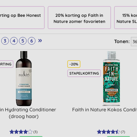
rting op Bee Honest
20% korting op Faith in
15% kor
Nature zomer favorieten
Nature 5L
»
3
4
5
6
Tonen:
ORTING
-20%
STAPELKORTING
in Hydrating Conditioner
Faith in Nature Kokos Condi
(droog haar)
(
3
)
(
7
)