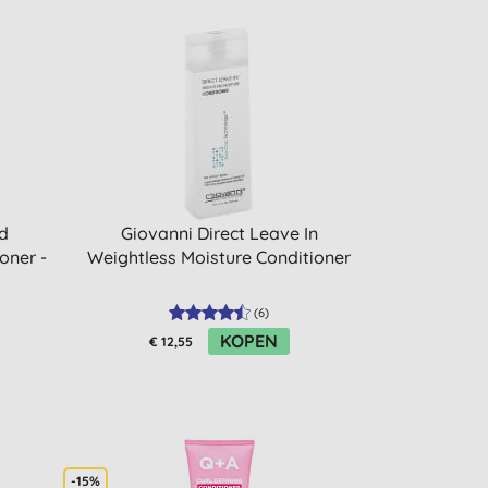
d
Giovanni Direct Leave In
oner -
Weightless Moisture Conditioner
(
6
)
KOPEN
€ 12,55
-15%