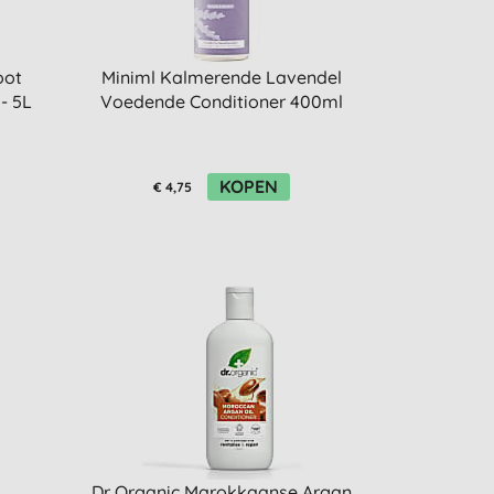
oot
Miniml Kalmerende Lavendel
- 5L
Voedende Conditioner 400ml
KOPEN
€ 4,75
Dr Organic Marokkaanse Argan