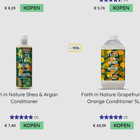
KOPEN
KOPEN
€ 8,25
€ 5,76
-15%
h in Nature Shea & Argan
Faith in Nature Grapefrui
Conditioner
Orange Conditioner 5L
(
2
)
(
1
)
KOPEN
KOPEN
€ 7,40
€ 60,39