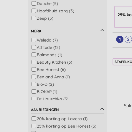
Douche (5)
Hoofdhuid zorg (5)
25% ko
Zeep (5)
Haarstyling (4)
MERK
Kinderen lichaam en
haarverzorging (3)
1
2
Weleda (7)
Multi-taskers (3)
Attitude (12)
Bad en douche (2)
Balmonds (1)
Aromatherapie, ontspanning en
Beauty Kitchen (3)
STAPELK
massage (1)
Bee Honest (6)
Baby bad, shampoo en
Ben and Anna (1)
mondverzorging (1)
Bio-D (2)
Badkamer (1)
BIOKAP (1)
Beauty olie (1)
Dr Hauschka (3)
Bodylotion (1)
Suk
Dr Organic (20)
Gelegenheid (1)
AANBIEDINGEN
Egyptian Magic (2)
Gezicht scrub (1)
20% korting op Lavera (1)
Eubiona (2)
Haarkleuring (1)
25% korting op Bee Honest (3)
Faith in Nature (19)
Man haarverzorging (1)