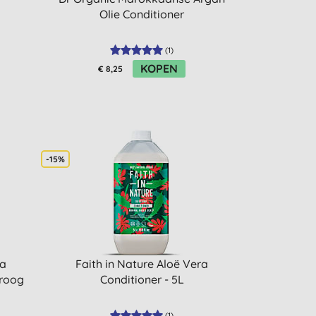
Olie Conditioner
(
1
)
KOPEN
€ 8,25
-15%
ra
Faith in Nature Aloë Vera
droog
Conditioner - 5L
(
1
)