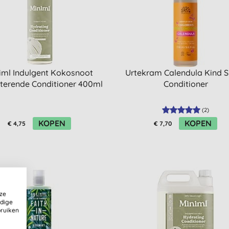
iml Indulgent Kokosnoot
Urtekram Calendula Kind 
terende Conditioner 400ml
Conditioner
(
2
)
KOPEN
KOPEN
€ 4,75
€ 7,70
ze
ldige
bruiken