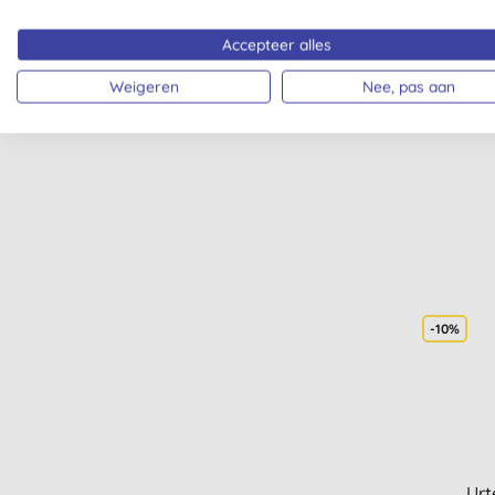
Accepteer alles
Fai
Weigeren
Nee, pas aan
-10%
Urt