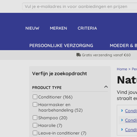
NIEUW
MERKEN
CRITERIA
PERSOONLIJKE VERZORGING
MOEDER & 
Gratis verzending vanaf €60
Home
Pe
Verfijn je zoekopdracht
Nat
PRODUCT TYPE
Vind jouw
Conditioner (166)
straalt e
Haarmasker en
haarbehandeling (52)
Condi
Shampoo (20)
Condi
Haarolie (7)
Condi
Leave-in conditioner (7)