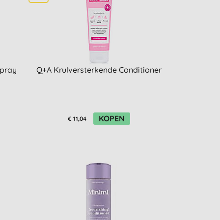
Spray
Q+A Krulversterkende Conditioner
KOPEN
€ 11,04