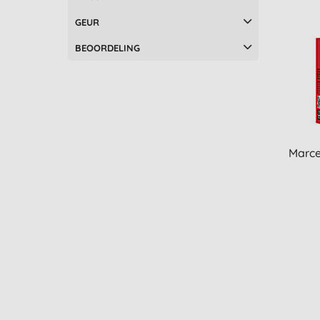
Salcura (1)
GEUR
Sante (3)
Sukin (7)
BEOORDELING
Surya Brasil (2)
UpCircle (4)
Urtekram (16)
Zarqa (1)
Marce