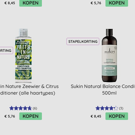
KOPEN
KOPEN
€ 8,45
€ 5,76
STAPELKORTING
ORTING
 in Nature Zeewier & Citrus
Sukin Natural Balance Condi
ditioner (alle haartypes)
500ml
(
6
)
(
3
)
KOPEN
KOPEN
€ 5,76
€ 8,45