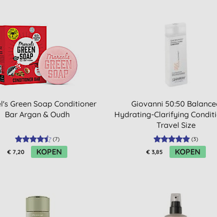
l's Green Soap Conditioner
Giovanni 50:50 Balance
Bar Argan & Oudh
Hydrating-Clarifying Conditi
Travel Size
(
7
)
(
3
)
KOPEN
KOPEN
€ 7,20
€ 3,85