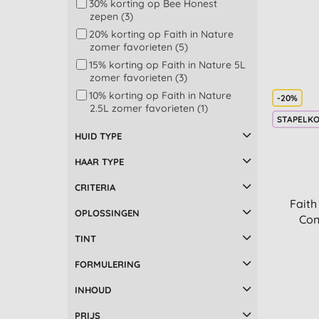
30% korting op Bee Honest
Friendly Soap (4)
Natuurlijke medicijn (1)
zepen (3)
Giovanni (32)
20% korting op Faith in Nature
Grahams (1)
zomer favorieten (5)
Green People (5)
15% korting op Faith in Nature 5L
zomer favorieten (3)
Herbatint (2)
10% korting op Faith in Nature
Hope's Relief (1)
-20%
2.5L zomer favorieten (1)
Lavera (1)
STAPELK
10% korting op travel & sun (12)
Logona (2)
HUID TYPE
15% korting op feel good
Madara Skincare (5)
verzorging (18)
HAAR TYPE
Marcel´s Green Soap (5)
20% korting op dagelijkse
Miniml (8)
schoonmaak & verzorging (1)
CRITERIA
Faith
Naif (2)
25% korting op zomer toppers
OPLOSSINGEN
(1)
Con
Najel (1)
20% Korting - Uitverkoop (4)
TINT
Naturtint (12)
50% Korting - Uitverkoop (1)
Odylique (3)
FORMULERING
Petal Fresh (6)
INHOUD
PURE Papayacare (1)
Q and A (3)
PRIJS