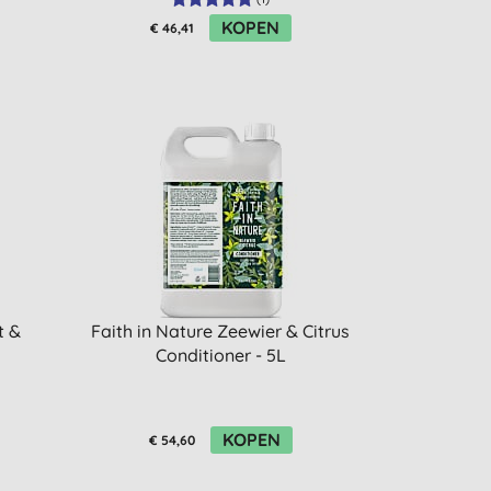
KOPEN
€ 46,41
t &
Faith in Nature Zeewier & Citrus
Conditioner - 5L
KOPEN
€ 54,60