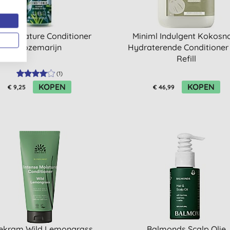
th in Nature Conditioner
Miniml Indulgent Kokosn
Rozemarijn
Hydraterende Conditioner 
Refill
(
1
)
KOPEN
KOPEN
€ 9,25
€ 46,99
ekram Wild Lemongrass
Balmonds Scalp Olie