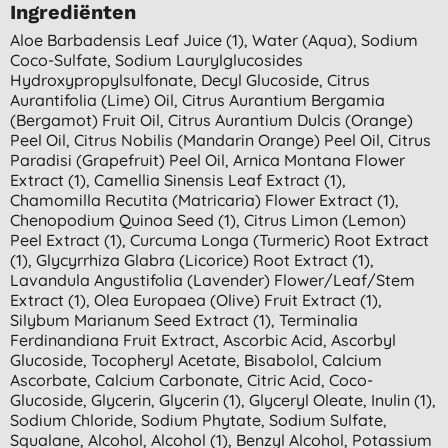
Ingrediënten
Aloe Barbadensis Leaf Juice (1), Water (aqua), Sodium
Coco-Sulfate, Sodium Laurylglucosides
Hydroxypropylsulfonate, Decyl Glucoside, Citrus
Aurantifolia (lime) Oil, Citrus Aurantium Bergamia
(bergamot) Fruit Oil, Citrus Aurantium Dulcis (orange)
Peel Oil, Citrus Nobilis (mandarin Orange) Peel Oil, Citrus
Paradisi (grapefruit) Peel Oil, Arnica Montana Flower
Extract (1), Camellia Sinensis Leaf Extract (1),
Chamomilla Recutita (matricaria) Flower Extract (1),
Chenopodium Quinoa Seed (1), Citrus Limon (lemon)
Peel Extract (1), Curcuma Longa (turmeric) Root Extract
(1), Glycyrrhiza Glabra (licorice) Root Extract (1),
Lavandula Angustifolia (lavender) Flower/leaf/stem
Extract (1), Olea Europaea (olive) Fruit Extract (1),
Silybum Marianum Seed Extract (1), Terminalia
Ferdinandiana Fruit Extract, Ascorbic Acid, Ascorbyl
Glucoside, Tocopheryl Acetate, Bisabolol, Calcium
Ascorbate, Calcium Carbonate, Citric Acid, Coco-
Glucoside, Glycerin, Glycerin (1), Glyceryl Oleate, Inulin (1),
Sodium Chloride, Sodium Phytate, Sodium Sulfate,
Squalane, Alcohol, Alcohol (1), Benzyl Alcohol, Potassium