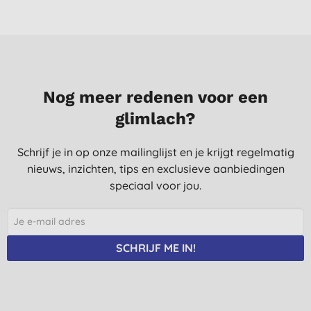
V. D. W., Lichtaart
18-3-2018
heerlijk
R. D., Zeist
10-3-2018
Nog meer redenen voor een
glimlach?
....
I. C., Leeuwarden
Schrijf je in op onze mailinglijst en je krijgt regelmatig
12-12-2017
nieuws, inzichten, tips en exclusieve aanbiedingen
speciaal voor jou.
SCHRIJF ME IN!