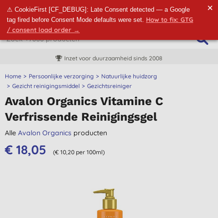
✕
⚠ CookieFirst [CF_DEBUG]: Late Consent detected — a Google
How to fix: GTG
tag fired before Consent Mode defaults were set.
/ consent load order →
Inzet voor duurzaamheid sinds 2008
Home
Persoonlijke verzorging
Natuurlijke huidzorg
Gezicht reinigingsmiddel
Gezichtsreiniger
Avalon Organics Vitamine C
Verfrissende Reinigingsgel
Alle
Avalon Organics
producten
€ 18,05
(€ 10,20 per 100ml)