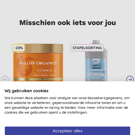
Misschien ook iets voor jou
-20%
STAPELKORTING
Wij gebruiken cookies
Avalon Organics
Bio-D Reinigende
We kunnen deze plaatsen voor analyse van onze bezoekersgegevens, om
Intense Defence
Handzeep Zonder
onze website te verbeteren, gepersonaliseerde inhoud te tonen en om u
Olievrije Moisturiser
Geurstoffen 5L
een geweldige website-ervaring te bieden. Voor meer informatie over de
(
3
)
(
15
)
cookies die we gebruiken opent u de instellingen.
€ 23,88
KOPEN
€ 23,44
KOPEN
Accepteer alles