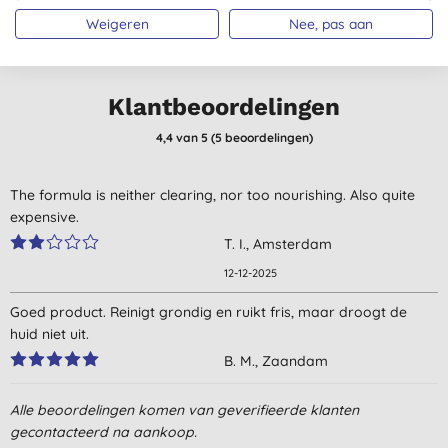
Weigeren
Nee, pas aan
Klantbeoordelingen
4,4
van 5 (
5
beoordelingen
)
The formula is neither clearing, nor too nourishing. Also quite
expensive.
T. I., Amsterdam
12-12-2025
Goed product. Reinigt grondig en ruikt fris, maar droogt de
huid niet uit.
B. M., Zaandam
9-11-2018
Alle beoordelingen komen van geverifieerde klanten
Goed product, werkt heel goed voor mijn moeilijke huid.
gecontacteerd na aankoop.