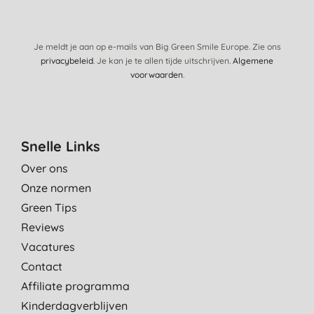
A. W., Lummen
14-11-2018
Je meldt je aan op e-mails van Big Green Smile Europe. Zie ons
Aangenaam product met beperkt effect. Desalniettemin fijn
privacybeleid
. Je kan je te allen tijde uitschrijven.
Algemene
voor kinderen.
voorwaarden
.
M. H., Oostende
31-12-2017
ruikt lekker
Snelle Links
V. J., Tongeren
Over ons
22-4-2017
Onze normen
Weinig geur
Green Tips
A. H., Antwerpen
Reviews
Vacatures
2-2-2017
Contact
Ruikt niet zo lekker en ook niet naar eucalyptus.
Affiliate programma
D. M., Brussel
Kinderdagverblijven
27-4-2016