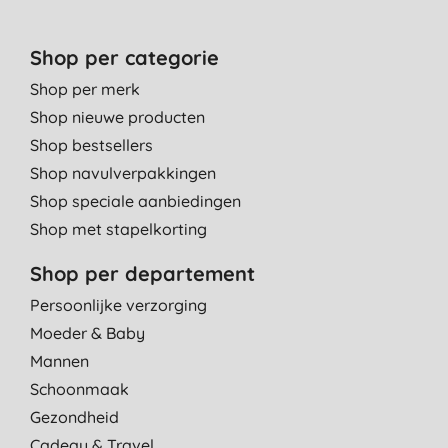
Werkt perfect, zachter dan klassieke ***, dus kan ook perfect
Shop per categorie
overdag.
A. B., Mechelen
Shop per merk
Shop nieuwe producten
13-11-2015
Shop bestsellers
Mijn dochter had deze nodig en is er heel blij mee
Shop navulverpakkingen
R. X., Wakken
Shop speciale aanbiedingen
10-7-2015
Shop met stapelkorting
Heerlijke geuren alle Badgers!
Shop per departement
S. S., Hilversum
Persoonlijke verzorging
13-6-2015
Moeder & Baby
Heel goed, alle ingrediënten zijn biologisch! De geur is wel
Mannen
zwakker dan bijvoorbeeld luuf, dit vind ik jammer
Schoonmaak
K. G., Etten-Leur
Gezondheid
6-1-2015
Cadeau & Travel