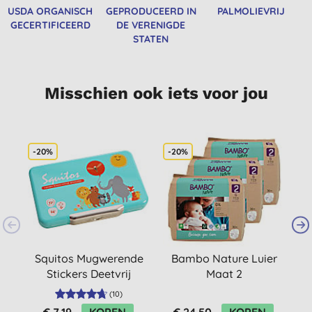
USDA ORGANISCH
GEPRODUCEERD IN
PALMOLIEVRIJ
GECERTIFICEERD
DE VERENIGDE
STATEN
Misschien ook iets voor jou
-20%
-20%
-
Squitos Mugwerende
Bambo Nature Luier
B
Stickers Deetvrij
Maat 2
Voordeelverpakking
V
(
10
)
(90 stuks)
€ 7,19
KOPEN
€ 24,50
KOPEN