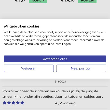
Wij gebruiken cookies
We kunnen deze plaatsen voor analyse van onze bezoekersgegevens, om
onze website te verbeteren, gepersonaliseerde inhoud te tonen en om u
Klantbeoordelingen
een geweldige website-ervaring te bieden. Voor meer informatie over de
cookies die we gebruiken opent u de instellingen.
4,3
van 5 (
16
beoordelingen
)
Accepteer alles
Doet prima werk, zacht voor de huid op hals en onder de neus.
Mag wel een groter pitje voor die prijs. Te snel op bij gebruik!
Weigeren
Nee, pas aan
S., Velserbroek
3-8-2024
Vooral wanneer de kinderen verkouden zijn. Bij de jongste
smeer ik het onder zijn voetjes; daarna katoenen sokjes aan.
A., Voorburg