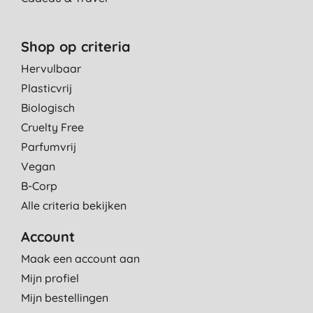
werkt prima
G. V. B., Elsoo
Shop op criteria
25-1-2014
Hervulbaar
FANTASTISCH. Mijn zoontje van 14 maanden had al ruime tijd
Plasticvrij
last van een verkoudheid en hoestte zichzelf elke nacht wakker.
Na 1 avondje dit smeren sliep hij rustig de volledige nacht door!
Biologisch
Aanrader.
Cruelty Free
A. N., Hasselt
Parfumvrij
4-12-2013
Vegan
B-Corp
Alle criteria bekijken
Account
Maak een account aan
Mijn profiel
Mijn bestellingen