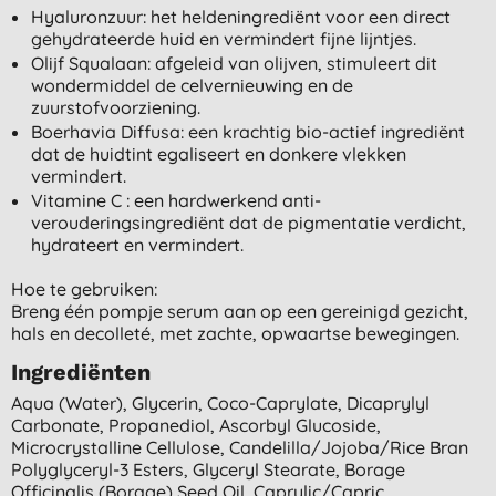
Hyaluronzuur: het heldeningrediënt voor een direct
gehydrateerde huid en vermindert fijne lijntjes.
Olijf Squalaan: afgeleid van olijven, stimuleert dit
wondermiddel de celvernieuwing en de
zuurstofvoorziening.
Boerhavia Diffusa: een krachtig bio-actief ingrediënt
dat de huidtint egaliseert en donkere vlekken
vermindert.
Vitamine C : een hardwerkend anti-
verouderingsingrediënt dat de pigmentatie verdicht,
hydrateert en vermindert.
Hoe te gebruiken:
Breng één pompje serum aan op een gereinigd gezicht,
hals en decolleté, met zachte, opwaartse bewegingen.
Ingrediënten
Aqua (water), Glycerin, Coco-Caprylate, Dicaprylyl
Carbonate, Propanediol, Ascorbyl Glucoside,
Microcrystalline Cellulose, Candelilla/jojoba/rice Bran
Polyglyceryl-3 Esters, Glyceryl Stearate, Borage
Officinalis (borage) Seed Oil, Caprylic/capric