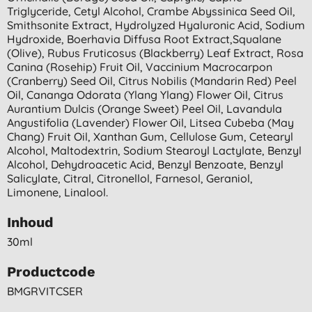
Triglyceride, Cetyl Alcohol, Crambe Abyssinica Seed Oil,
Smithsonite Extract, Hydrolyzed Hyaluronic Acid, Sodium
Hydroxide, Boerhavia Diffusa Root Extract,squalane
(olive), Rubus Fruticosus (blackberry) Leaf Extract, Rosa
Canina (rosehip) Fruit Oil, Vaccinium Macrocarpon
(cranberry) Seed Oil, Citrus Nobilis (mandarin Red) Peel
Oil, Cananga Odorata (ylang Ylang) Flower Oil, Citrus
Aurantium Dulcis (orange Sweet) Peel Oil, Lavandula
Angustifolia (lavender) Flower Oil, Litsea Cubeba (may
Chang) Fruit Oil, Xanthan Gum, Cellulose Gum, Cetearyl
Alcohol, Maltodextrin, Sodium Stearoyl Lactylate, Benzyl
Alcohol, Dehydroacetic Acid, Benzyl Benzoate, Benzyl
Salicylate, Citral, Citronellol, Farnesol, Geraniol,
Limonene, Linalool.
Inhoud
30ml
Productcode
BMGRVITCSER