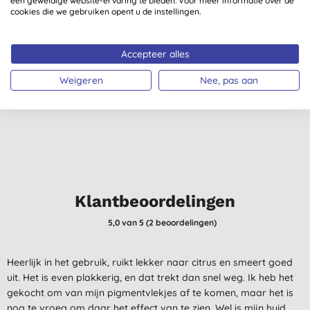
een geweldige website-ervaring te bieden. Voor meer informatie over de
cookies die we gebruiken opent u de instellingen.
Dead Sea Spa Magik
Cleansing Wash
Accepteer alles
Weigeren
Nee, pas aan
€ 17,10
KOPEN
Klantbeoordelingen
5,0
van 5 (
2
beoordelingen
)
Heerlijk in het gebruik, ruikt lekker naar citrus en smeert goed
uit. Het is even plakkerig, en dat trekt dan snel weg. Ik heb het
gekocht om van mijn pigmentvlekjes af te komen, maar het is
nog te vroeg om daar het effect van te zien. Wel is mijn huid