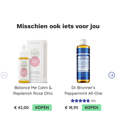
Misschien ook iets voor jou
Balance Me Calm &
Dr. Bronner's
G
Replenish Rose Otto
Peppermint All-One
H
Gezichtsolie
Magic Soap - 475ml
(
14
)
€ 42,00
KOPEN
€ 18,95
KOPEN