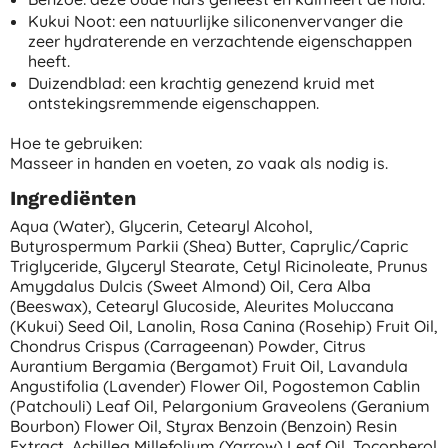
Kukui Noot: een natuurlijke siliconenvervanger die
zeer hydraterende en verzachtende eigenschappen
heeft.
Duizendblad: een krachtig genezend kruid met
ontstekingsremmende eigenschappen.
Hoe te gebruiken:
Masseer in handen en voeten, zo vaak als nodig is.
Ingrediënten
Aqua (water), Glycerin, Cetearyl Alcohol,
Butyrospermum Parkii (shea) Butter, Caprylic/capric
Triglyceride, Glyceryl Stearate, Cetyl Ricinoleate, Prunus
Amygdalus Dulcis (sweet Almond) Oil, Cera Alba
(beeswax), Cetearyl Glucoside, Aleurites Moluccana
(kukui) Seed Oil, Lanolin, Rosa Canina (rosehip) Fruit Oil,
Chondrus Crispus (carrageenan) Powder, Citrus
Aurantium Bergamia (bergamot) Fruit Oil, Lavandula
Angustifolia (lavender) Flower Oil, Pogostemon Cablin
(patchouli) Leaf Oil, Pelargonium Graveolens (geranium
Bourbon) Flower Oil, Styrax Benzoin (benzoin) Resin
Extract, Achillea Millefolium (yarrow) Leaf Oil, Tocopherol