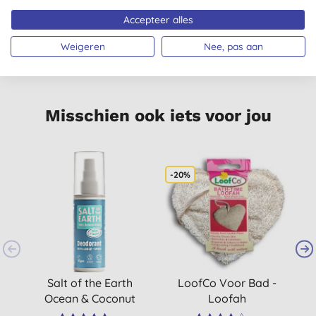
Accepteer alles
VEGAN
Weigeren
Nee, pas aan
Misschien ook iets voor jou
-20%
Salt of the Earth
LoofCo Voor Bad -
Ocean & Coconut
Loofah
Deodorant Spray