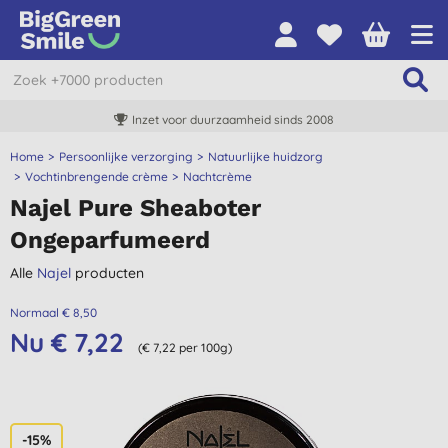
Inzet voor duurzaamheid sinds 2008
Home
Persoonlijke verzorging
Natuurlijke huidzorg
Vochtinbrengende crème
Nachtcrème
Najel Pure Sheaboter
Ongeparfumeerd
Alle
Najel
producten
Normaal € 8,50
Nu € 7,22
(€ 7,22 per 100g)
-15%