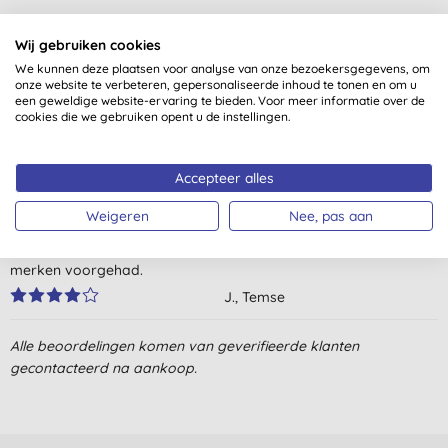
Klantbeoordelingen
Wij gebruiken cookies
We kunnen deze plaatsen voor analyse van onze bezoekersgegevens, om
4,5
van 5 (
9
beoordelingen
)
onze website te verbeteren, gepersonaliseerde inhoud te tonen en om u
een geweldige website-ervaring te bieden. Voor meer informatie over de
cookies die we gebruiken opent u de instellingen.
Prima luiers.
D. B., Vriezenveen
Accepteer alles
13-3-2024
Weigeren
Nee, pas aan
De huid van mijn dochtertje verdraagt deze goed. Wel hier en
daar een lek gehad maar dat hebben we ook al bij andere
merken voorgehad.
J., Temse
2-11-2023
Alle beoordelingen komen van geverifieerde klanten
Bamboo luiers lekker duurzaam dacht ik
gecontacteerd na aankoop.
Maar ze bestaan alsnog voor het grootste deel uit plastic.
Helaas blijkt dit bij alle luiers zo te zijn.
Na wat uitzoek werk kwam ik erachter dat je t beste Naty of