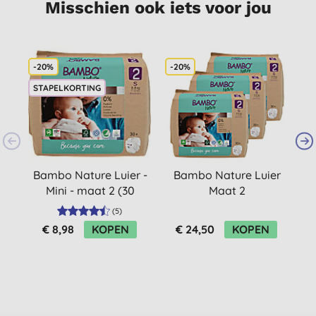
Misschien ook iets voor jou
-20%
-20%
STAPELKORTING
Bambo Nature Luier -
Bambo Nature Luier
Mini - maat 2 (30
Maat 2
stuks)
Voordeelverpakking
(
5
)
(90 stuks)
€ 8,98
KOPEN
€ 24,50
KOPEN