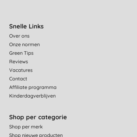
12-2-2020
Fijne milieuvriendelijkere luiers
A. V., GOES
Snelle Links
19-10-2019
Over ons
Goed alternatief ter vervanging van plastic luiers
Onze normen
M., Bilthoven
Green Tips
Reviews
6-10-2018
Vacatures
In het verleden goede ervaring mee gehad. Dit is alweer 7 jaar
Contact
geleden, dus we moeten het nog zien hoe het nu gaat bevallen.
Affiliate programma
L., Almere
Kinderdagverblijven
10-1-2018
Shop per categorie
Shop per merk
Shop nieuwe producten