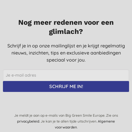
eco boom kan hebben qua duurzaamheid
M. B., Amsterdam
28-7-2022
Nog meer redenen voor een
Zeer goeie luiers! Sluiten beter aan dan Pampers. Fijn dat ze
glimlach?
veel ecologischer zijn. De indicatiestrip voor urine is ook handig,
dat heb je niet bij alle eco luiers.
Schrijf je in op onze mailinglijst en je krijgt regelmatig
H., Gent
nieuws, inzichten, tips en exclusieve aanbiedingen
speciaal voor jou.
18-1-2022
Dit is de luier voor ons. Ik vind het fijn dat het geen geurstoffen
en nare ingredienten heeft en de pasvorm is goed. We
gebruiken de Bambo al jaren.
SCHRIJF ME IN!
V. M., Drimmelen
12-6-2020
Van alle geprobeerde milieuvriendelijke newborn wegwerpluiers
Je meldt je aan op e-mails van Big Green Smile Europe. Zie ons
bevallen deze verreweg het meest.
privacybeleid
. Je kan je te allen tijde uitschrijven.
Algemene
N., Utrecht
voorwaarden
.