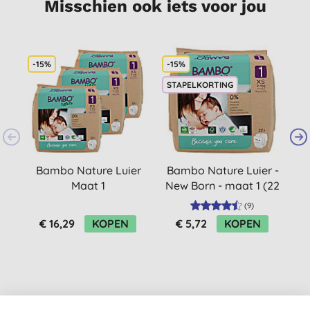
Misschien ook iets voor jou
-15%
-15%
-
STAPELKORTING
Bambo Nature Luier
Bambo Nature Luier -
Maat 1
New Born - maat 1 (22
V
Voordeelverpakking
stuks)
(
9
)
(66 stuks)
€ 16,29
KOPEN
€ 5,72
KOPEN