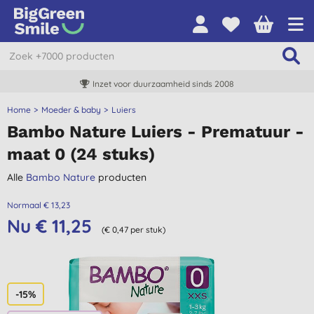
Inzet voor duurzaamheid sinds 2008
Home
Moeder & baby
Luiers
Bambo Nature Luiers - Prematuur -
maat 0 (24 stuks)
Alle
Bambo Nature
producten
Normaal € 13,23
Nu € 11,25
(€ 0,47 per stuk)
-15%