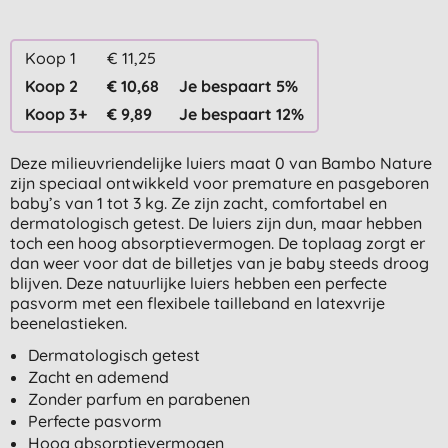
Koop 1
€ 11,25
Koop 2
€ 10,68
Je bespaart 5%
Koop 3+
€ 9,89
Je bespaart 12%
Deze milieuvriendelijke luiers maat 0 van Bambo Nature
zijn speciaal ontwikkeld voor premature en pasgeboren
baby’s van 1 tot 3 kg. Ze zijn zacht, comfortabel en
dermatologisch getest. De luiers zijn dun, maar hebben
toch een hoog absorptievermogen. De toplaag zorgt er
dan weer voor dat de billetjes van je baby steeds droog
blijven. Deze natuurlijke luiers hebben een perfecte
pasvorm met een flexibele tailleband en latexvrije
beenelastieken.
Dermatologisch getest
Zacht en ademend
Zonder parfum en parabenen
Perfecte pasvorm
Hoog absorptievermogen