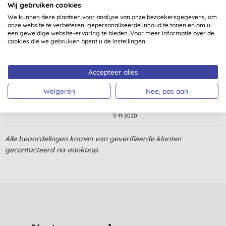
Wij gebruiken cookies
We kunnen deze plaatsen voor analyse van onze bezoekersgegevens, om
Klantbeoordelingen
onze website te verbeteren, gepersonaliseerde inhoud te tonen en om u
een geweldige website-ervaring te bieden. Voor meer informatie over de
5,0
van 5 (
1
beoordeling
)
cookies die we gebruiken opent u de instellingen.
Goede pasvorm met inkeping om het naveltje heen voor de
Accepteer alles
navelstreng. Zitten goed om smalle babybilletjes en houden
goed droog. Ook bij een spuitluier.
Weigeren
Nee, pas aan
C. B., Utrecht
5-11-2020
Alle beoordelingen komen van geverifieerde klanten
gecontacteerd na aankoop.