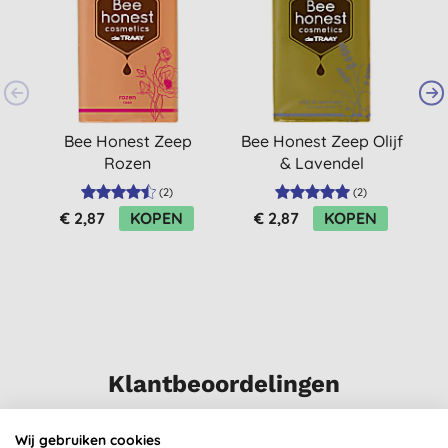
Bee Honest Zeep
Bee Honest Zeep Olijf
H
Rozen
& Lavendel
(
2
)
(
2
)
€ 2,87
KOPEN
€ 2,87
KOPEN
Klantbeoordelingen
4,0
van 5 (
3
beoordelingen
)
Wij gebruiken cookies