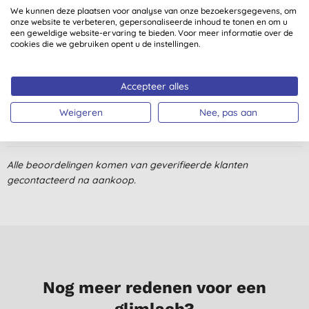
We kunnen deze plaatsen voor analyse van onze bezoekersgegevens, om
Ruikt lekker. Gaat lang mee.
onze website te verbeteren, gepersonaliseerde inhoud te tonen en om u
een geweldige website-ervaring te bieden. Voor meer informatie over de
R. R., Amsterdam
cookies die we gebruiken opent u de instellingen.
25-8-2025
Heerlijk. Zachte geur, zachte rijke schuim. Zacht genoeg om ook
Accepteer alles
mee te scheren onder de douche.
Weigeren
Nee, pas aan
S. L., Winneweer
26-9-2021
Eerder een teleurstelling, de zeep respecteert de oliebalans van
Alle beoordelingen komen van geverifieerde klanten
je huid (dus je krijgt er droge huid van) niet en de blok is tevens
gecontacteerd na aankoop.
zo zacht dat je er ongewild heel veel van gebruikt.
P. V., Ekeren
2-2-2017
Nog meer redenen voor een
glimlach?