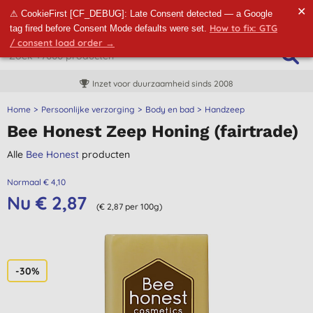
✕
⚠ CookieFirst [CF_DEBUG]: Late Consent detected — a Google
How to fix: GTG
tag fired before Consent Mode defaults were set.
/ consent load order →
Inzet voor duurzaamheid sinds 2008
Home
Persoonlijke verzorging
Body en bad
Handzeep
Bee Honest Zeep Honing (fairtrade)
Alle
Bee Honest
producten
Normaal € 4,10
Nu € 2,87
(€ 2,87 per 100g)
-30%