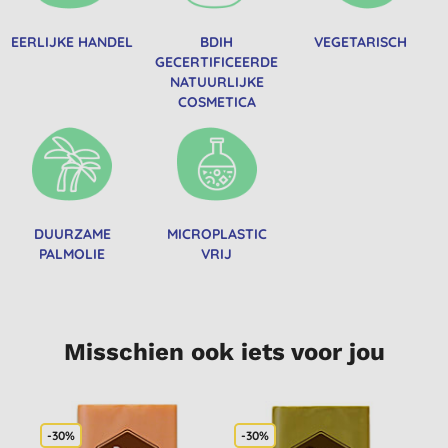
EERLIJKE HANDEL
BDIH
VEGETARISCH
GECERTIFICEERDE
NATUURLIJKE
COSMETICA
DUURZAME
MICROPLASTIC
PALMOLIE
VRIJ
Misschien ook iets voor jou
-30%
-30%
S