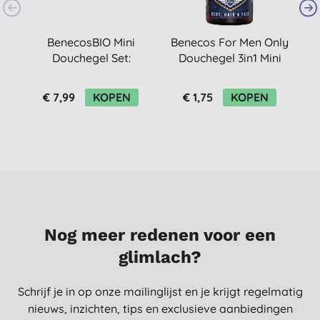
BenecosBIO Mini
Benecos For Men Only
B
Douchegel Set:
Douchegel 3in1 Mini
D
Shower Party
€ 7,99
KOPEN
€ 1,75
KOPEN
Nog meer redenen voor een
glimlach?
Schrijf je in op onze mailinglijst en je krijgt regelmatig
nieuws, inzichten, tips en exclusieve aanbiedingen