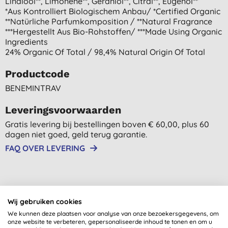
Linalool**, Limonene**, Geraniol**, Citral**, Eugenol**
*aus Kontrolliert Biologischem Anbau/ *certified Organic
**natürliche Parfumkomposition / **natural Fragrance
***hergestellt Aus Bio-Rohstoffen/ ***made Using Organic
Ingredients
24% Organic Of Total / 98,4% Natural Origin Of Total
Productcode
BENEMINTRAV
Leveringsvoorwaarden
Gratis levering bij bestellingen boven € 60,00, plus 60
dagen niet goed, geld terug garantie.
FAQ OVER LEVERING
Shop per criterium
Wij gebruiken cookies
Al onze producten zijn duidelijk gelabeld met hun
We kunnen deze plaatsen voor analyse van onze bezoekersgegevens, om
ecocertificaat, zodat je met vertrouwen kunt browsen en
onze website te verbeteren, gepersonaliseerde inhoud te tonen en om u