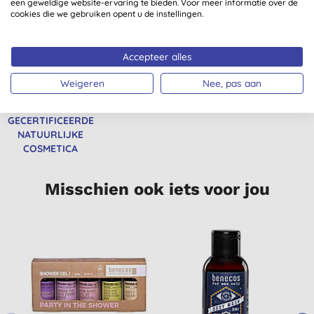
kopen.
een geweldige website-ervaring te bieden. Voor meer informatie over de
cookies die we gebruiken opent u de instellingen.
Accepteer alles
Weigeren
Nee, pas aan
BDIH
VEGETARISCH
VEGAN
GECERTIFICEERDE
NATUURLIJKE
COSMETICA
Misschien ook iets voor jou