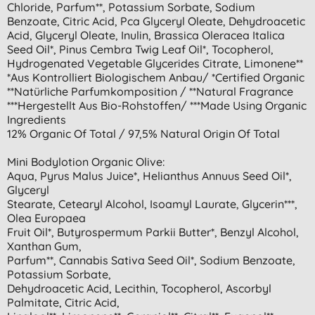
Chloride, Parfum**, Potassium Sorbate, Sodium
Benzoate, Citric Acid, Pca Glyceryl Oleate, Dehydroacetic
Acid, Glyceryl Oleate, Inulin, Brassica Oleracea Italica
Seed Oil*, Pinus Cembra Twig Leaf Oil*, Tocopherol,
Hydrogenated Vegetable Glycerides Citrate, Limonene**
*aus Kontrolliert Biologischem Anbau/ *certified Organic
**natürliche Parfumkomposition / **natural Fragrance
***hergestellt Aus Bio-Rohstoffen/ ***made Using Organic
Ingredients
12% Organic Of Total / 97,5% Natural Origin Of Total
Mini Bodylotion Organic Olive:
Aqua, Pyrus Malus Juice*, Helianthus Annuus Seed Oil*,
Glyceryl
Stearate, Cetearyl Alcohol, Isoamyl Laurate, Glycerin***,
Olea Europaea
Fruit Oil*, Butyrospermum Parkii Butter*, Benzyl Alcohol,
Xanthan Gum,
Parfum**, Cannabis Sativa Seed Oil*, Sodium Benzoate,
Potassium Sorbate,
Dehydroacetic Acid, Lecithin, Tocopherol, Ascorbyl
Palmitate, Citric Acid,