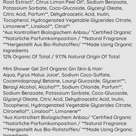
Root Extract*, Citrus Limon Peel Oil*, Sodium Benzoate,
Potassium Sorbate, Coco-Glucoside, Glyceryl Oleate,
Citric Acid, Parfum**, Dehydroacetic Acid, Inulin,
Tocopherol, Hydrogenated Vegetable Glycerides Citrate,
Limonene**, Linalool**, Citral**
*aus Kontrolliert Biologischem Anbau/ *certified Organic
**natürliche Parfumkomposition / **natural Fragrance
***hergestellt Aus Bio-Rohstoffen/ ***made Using Organic
Ingredients
12% Organic Of Total / 97,1% Natural Origin Of Total
Mini Shower Gel 2in1 Organic Gin Skin & Hair:
Aqua, Pyrus Malus Juice*, Sodium Coco-Sulfate,
Cocamidopropyl Betaine, Lauryl Glucoside, Glycerin***,
Benzyl Alcohol, Alcohol***, Sodium Chloride, Parfum**,
Sodium Benzoate, Potassium Sorbate, Coco-Glucoside,
Glyceryl Oleate, Citric Acid, Dehydroacetic Acid, Inulin,
Tocopherol, Hydrogenated Vegetable Glycerides Citrate,
Citronellol**, Linalool**, Limonene**
*aus Kontrolliert Biologischem Anbau/ *certified Organic
**natürliche Parfumkomposition / **natural Fragrance
***hergestellt Aus Bio-Rohstoffen/ ***made Using Organic
Ingredients