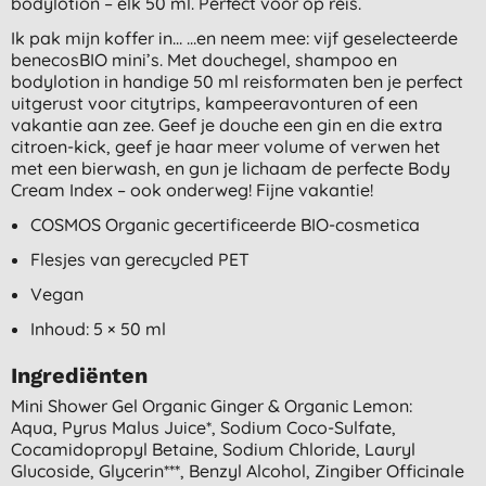
bodylotion – elk 50 ml. Perfect voor op reis.
Ik pak mijn koffer in… …en neem mee: vijf geselecteerde
benecosBIO mini’s. Met douchegel, shampoo en
bodylotion in handige 50 ml reisformaten ben je perfect
uitgerust voor citytrips, kampeeravonturen of een
vakantie aan zee. Geef je douche een gin en die extra
citroen-kick, geef je haar meer volume of verwen het
met een bierwash, en gun je lichaam de perfecte Body
Cream Index – ook onderweg! Fijne vakantie!
COSMOS Organic gecertificeerde BIO-cosmetica
Flesjes van gerecycled PET
Vegan
Inhoud: 5 × 50 ml
Ingrediënten
Mini Shower Gel Organic Ginger & Organic Lemon:
Aqua, Pyrus Malus Juice*, Sodium Coco-Sulfate,
Cocamidopropyl Betaine, Sodium Chloride, Lauryl
Glucoside, Glycerin***, Benzyl Alcohol, Zingiber Officinale