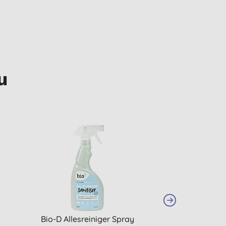
u
y
Bio-D Allesreiniger Spray
Bio-D vaatwa