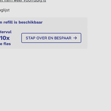
t item weer voorradig is
glijst
n refill is beschikbaar
Hervul
10x
STAP OVER EN BESPAAR
je fles