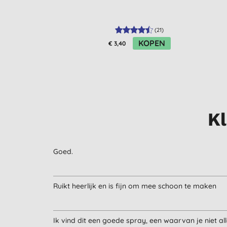
(
21
)
KOPEN
€ 3,40
K
Goed.
Ruikt heerlijk en is fijn om mee schoon te maken
Ik vind dit een goede spray, een waarvan je niet a