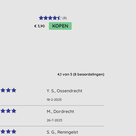
30st
(
8
)
KOPEN
K
€ 3,90
€ 9,32
4,1
van 5 (
8
beoordelingen
)
Y. S., Ossendrecht
18-2-2025
M., Dordrecht
26-7-2023
S. G., Reningelst