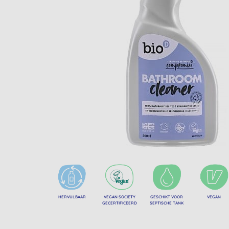
HERVULBAAR
VEGAN SOCIETY
GESCHIKT VOOR
VEGAN
GECERTIFICEERD
SEPTISCHE TANK