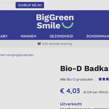
SCHRIJF ME IN!
BABY
MANNEN
GEZONDHEID
SCHOONMA
CO2 neutrale levering
iteit reinigingsproducten
Bio-D Badka
Alle
Bio-D
producten
€ 4,03
(€ 0,81 per 100ml)
Uitverkocht