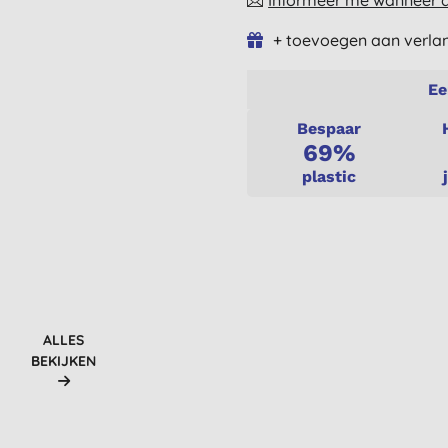
Informeer me wanneer di
+ toevoegen aan verlan
Ee
Bespaar
69%
plastic
ALLES
BEKIJKEN