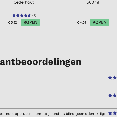
Cederhout
500ml
(
5
)
KOPEN
KOPEN
€ 3,52
€ 4,68
lantbeoordelingen
lles moet openzetten omdat je anders bijna geen adem krijgt