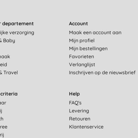
r departement
Account
ijke verzorging
Maak een account aan
& Baby
Mijn profiel
Mijn bestellingen
maak
Favorieten
eid
Verlanglijst
& Travel
Inschrijven op de nieuwsbrief
criteria
Help
aar
FAQ's
ij
Levering
ch
Retouren
Free
Klantenservice
ij