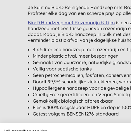
Je kunt nu Bio-D Reinigende Handzeep met Roz
Profiteer elke dag van een scherpe prijs op all
Bio-D Handzeep met Rozemarijn
&
Tijm
is een 
handzeep met een frisse geur van rozemarijn e
doodt. Koop je Bio-D handzeep in bulk met deze 
verminder plastic afval van je dagelijkse huis
4 x 5 liter eco handzeep met rozemarijn en ti
Minder plastic afval, meer besparingen
Gemaakt van duurzame, natuurlijke grondst
Veilig voor septische tanks
Geen petrochemicaliën, fosfaten, conserver
Doodt 99,9% schadelijke ziektekiemen, waar
Hypoallergene handzeep voor de gevoelige 
Cruelty Free gecertificeerd en Vegan Societ
Gemakkelijk biologisch afbreekbaar
Fles is 100% recyclebaar HDPE en dop is 100
Getest volgens BENSEN1276-standaard
Hoe gebruik je Bio-D handzeep: