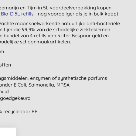
emarijn en Tijm in 5L voordeelverpakking kopen.
e
Bio-D 5L refills
- nog voordeliger als je in bulk koopt!
zachte maar snelwerkende natuurlijke anti-bacteriële
n tijm die 99,9% van de schadelijke ziektekiemen
bundel van 4 refills van 5 liter. Bespaar geld en
houdelijke schoonmaakartikelen.
jm
offen
ingsmiddelen, enzymen of synthetische parfums
onder E Coli, Salmonella, MRSA
huid
y goedgekeurd
% recyclebaar PP