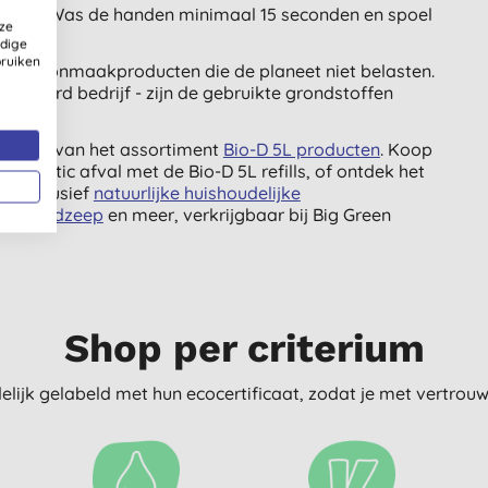
 aan. Was de handen minimaal 15 seconden en spoel
ze
ldige
bruiken
lige schoonmaakproducten die de planeet niet belasten.
motiveerd bedrijf - zijn de gebruikte grondstoffen
ij.
el uit van het assortiment
Bio-D 5L producten
. Koop
r plastic afval met de Bio-D 5L refills, of ontdek het
en
, inclusief
natuurlijke huishoudelijke
o-D handzeep
en meer, verkrijgbaar bij Big Green
Shop per criterium
delijk gelabeld met hun ecocertificaat, zodat je met vertro