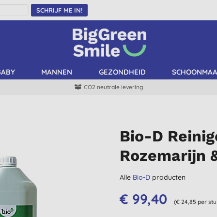
SCHRIJF ME IN!
BABY
MANNEN
GEZONDHEID
SCHOONMA
CO2 neutrale levering
Bio-D Reini
Rozemarijn &
Alle
Bio-D
producten
€ 99,40
(€ 24,85 per stu