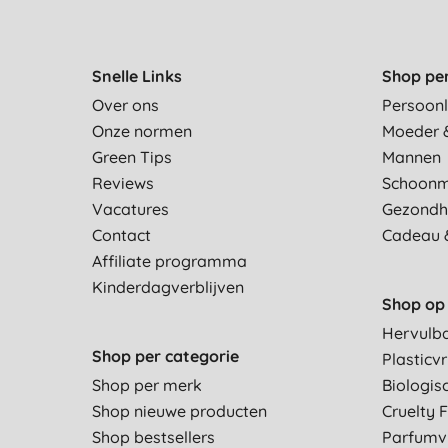
Snelle Links
Shop pe
Over ons
Persoonl
Onze normen
Moeder 
Green Tips
Mannen
Reviews
Schoon
Vacatures
Gezondh
Contact
Cadeau 
Affiliate programma
Kinderdagverblijven
Shop op 
Hervulb
Shop per categorie
Plasticvr
Shop per merk
Biologis
Shop nieuwe producten
Cruelty 
Shop bestsellers
Parfumvr