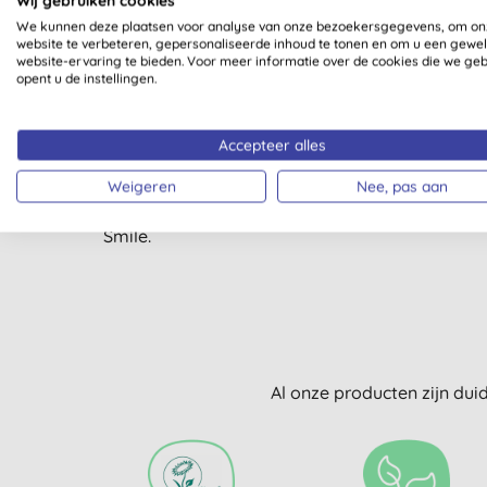
Wij gebruiken cookies
Maak de handen nat en breng één pompje zeep
We kunnen deze plaatsen voor analyse van onze bezoekersgegevens, om on
ze daarna af met schoon warm water.
website te verbeteren, gepersonaliseerde inhoud te tonen en om u een gewe
website-ervaring te bieden. Voor meer informatie over de cookies die we ge
Bio-D gelooft in effectieve, natuurlijke en vei
opent u de instellingen.
Zoals bij alle Bio-D producten - een ethisch ge
nooit getest op dieren en zijn ze allemaal GM-vr
Accepteer alles
Bio-D Rozemarijn & Tijm Handzeep 5L maakt de
je favoriete Bio-D producten in bulk en verminde
Weigeren
Nee, pas aan
volledige assortiment populaire
Bio-D product
schoonmaakproducten
,
eco wasproducten
,
Bi
Smile.
Al onze producten zijn dui