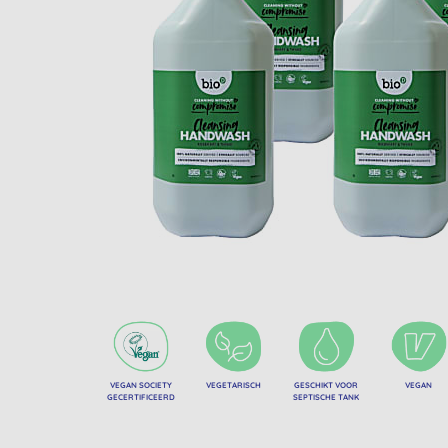
VEGAN SOCIETY
VEGETARISCH
GESCHIKT VOOR
VEGAN
GECERTIFICEERD
SEPTISCHE TANK