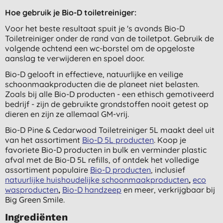
Hoe gebruik je Bio-D toiletreiniger:
Voor het beste resultaat spuit je 's avonds Bio-D
Toiletreiniger onder de rand van de toiletpot. Gebruik de
volgende ochtend een wc-borstel om de opgeloste
aanslag te verwijderen en spoel door.
Bio-D gelooft in effectieve, natuurlijke en veilige
schoonmaakproducten die de planeet niet belasten.
Zoals bij alle Bio-D producten - een ethisch gemotiveerd
bedrijf - zijn de gebruikte grondstoffen nooit getest op
dieren en zijn ze allemaal GM-vrij.
Bio-D Pine & Cedarwood Toiletreiniger 5L maakt deel uit
van het assortiment
Bio-D 5L producten
. Koop je
favoriete Bio-D producten in bulk en verminder plastic
afval met de Bio-D 5L refills, of ontdek het volledige
assortiment populaire
Bio-D producten
, inclusief
natuurlijke huishoudelijke schoonmaakproducten
,
eco
wasproducten
,
Bio-D handzeep
en meer, verkrijgbaar bij
Big Green Smile.
Ingrediënten