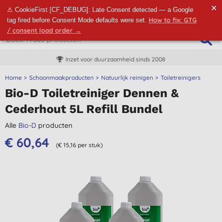
✕
⚠ CookieFirst [CF_DEBUG]: Late Consent detected — a Google
How to fix: GTG
tag fired before Consent Mode defaults were set.
/ consent load order →
Inzet voor duurzaamheid sinds 2008
Home
Schoonmaakproducten
Natuurlijk reinigen
Toiletreinigers
Bio-D Toiletreiniger Dennen &
Cederhout 5L Refill Bundel
Alle
Bio-D
producten
€ 60,64
(€ 15,16 per stuk)