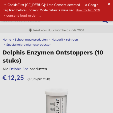
✕
⚠ CookieFirst [CF_DEBUG]: Late Consent detected — a Google
How to fix: GTG
tag fired before Consent Mode defaults were set.
/ consent load order →
Inzet voor duurzaamheid sinds 2008
Home
Schoonmaakproducten
Natuurlijk reinigen
Specialiteit reinigingsproducten
Delphis Enzymen Ontstoppers (10
stuks)
Alle
Delphis Eco
producten
€ 12,25
(€ 1,23 per stuk)