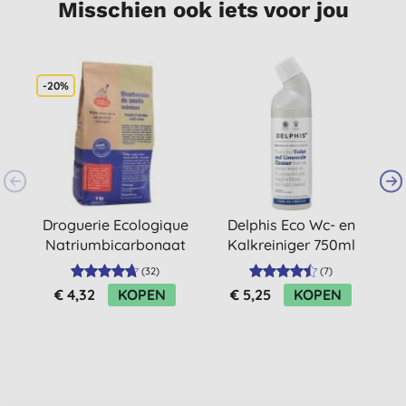
Misschien ook iets voor jou
-20%
S
Droguerie Ecologique
Delphis Eco Wc- en
Natriumbicarbonaat
Kalkreiniger 750ml
1kg
(
32
)
(
7
)
€ 4,32
KOPEN
€ 5,25
KOPEN