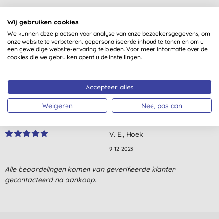
Klantbeoordelingen
Wij gebruiken cookies
We kunnen deze plaatsen voor analyse van onze bezoekersgegevens, om
5,0
van 5 (
3
beoordelingen
)
onze website te verbeteren, gepersonaliseerde inhoud te tonen en om u
een geweldige website-ervaring te bieden. Voor meer informatie over de
cookies die we gebruiken opent u de instellingen.
I use these if the sink starts to drain a bit slower and it always
helps immediately.
Accepteer alles
B. V., Rotterdam
4-9-2024
Weigeren
Nee, pas aan
Nog te kort in gebruik
V. E., Hoek
9-12-2023
Werkt uitstekend. Chronisch stinkende badkamerafvoer was
Alle beoordelingen komen van geverifieerde klanten
binnen een dag verholpen en sindsdien (na 2x 1 tablet) al weken
gecontacteerd na aankoop.
stankvrij. Ook heel fijn dat 't geschikt en zelfs gunstig is voor
onze IBA.
E. B., Harfsen