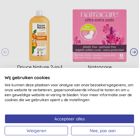
-
Douce Nature 2-in-1
Natracare
Shampoo &
Maandverband Ultra
Wij gebruiken cookies
Douchegel Familie 1L
Extra - Normal
(
11
)
(
7
)
We kunnen deze plaatsen voor analyse van onze bezoekersgegevens, om
onze website te verbeteren, gepersonaliseerde inhoud te tonen en om u
€ 16,74
KOPEN
€ 3,70
KOPEN
een geweldige website-ervaring te bieden. Voor meer informatie over de
cookies die we gebruiken opent u de instellingen.
Accepteer alles
Weigeren
Nee, pas aan