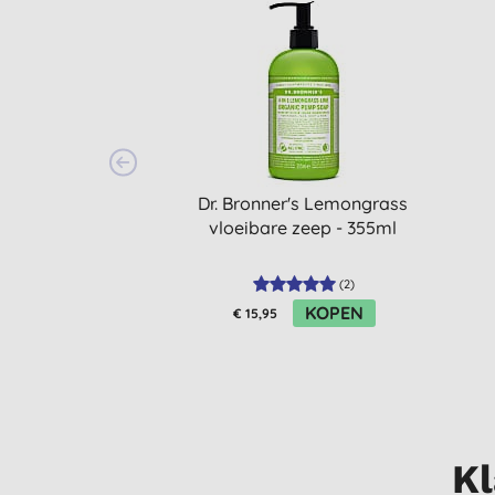
Dr. Bronner's Lemongrass
vloeibare zeep - 355ml
(
2
)
KOPEN
€ 15,95
Kl