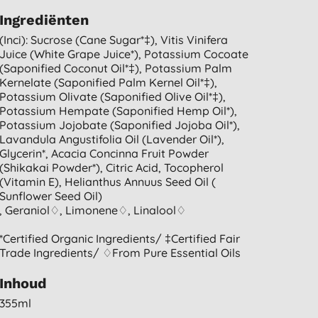
Ingrediënten
(inci): Sucrose (cane Sugar*‡), Vitis Vinifera
Juice (white Grape Juice*), Potassium Cocoate
(saponified Coconut Oil*‡), Potassium Palm
Kernelate (saponified Palm Kernel Oil*‡),
Potassium Olivate (saponified Olive Oil*‡),
Potassium Hempate (saponified Hemp Oil*),
Potassium Jojobate (saponified Jojoba Oil*),
Lavandula Angustifolia Oil (lavender Oil*),
Glycerin*, Acacia Concinna Fruit Powder
(shikakai Powder*), Citric Acid, Tocopherol
(vitamin E), Helianthus Annuus Seed Oil (
Sunflower Seed Oil)
, Geraniol♢, Limonene♢, Linalool♢
*certified Organic Ingredients/ ‡certified Fair
Trade Ingredients/ ♢from Pure Essential Oils
Inhoud
355ml