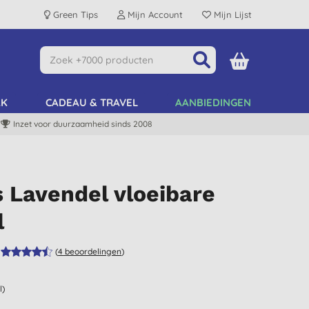
Green Tips
Mijn Account
Mijn Lijst
AK
CADEAU & TRAVEL
AANBIEDINGEN
Inzet voor duurzaamheid sinds 2008
s Lavendel vloeibare
l
(
4
beoordelingen
)
l)