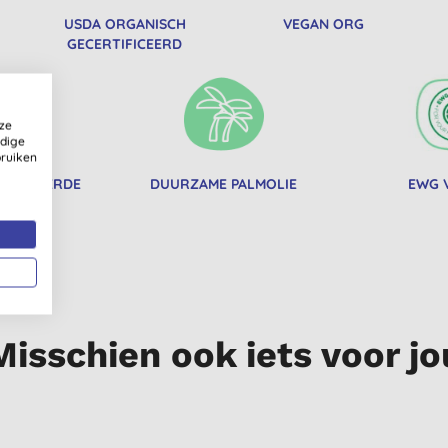
USDA ORGANISCH
VEGAN ORG
GECERTIFICEERD
ze
ldige
bruiken
RTIFICEERDE
DUURZAME PALMOLIE
EWG V
CTEN
Misschien ook iets voor jo