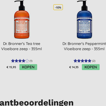
-10%
Dr. Bronner's Tea tree
Dr. Bronner's Peppermin
Vloeibare zeep - 355ml
Vloeibare zeep - 355ml
(
1
)
(
2
)
KOPEN
KOPEN
€ 15,95
€ 14,35
antbeoordelingen