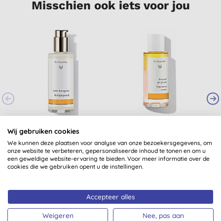
Misschien ook iets voor jou
Dr. Hauschka
Dr. Hauschka
Wij gebruiken cookies
Reinigingsmelk
Oogmake-up
remover
We kunnen deze plaatsen voor analyse van onze bezoekersgegevens, om
(
4
)
onze website te verbeteren, gepersonaliseerde inhoud te tonen en om u
een geweldige website-ervaring te bieden. Voor meer informatie over de
€ 27,30
KOPEN
€ 25,25
KOPEN
cookies die we gebruiken opent u de instellingen.
Accepteer alles
Weigeren
Nee, pas aan