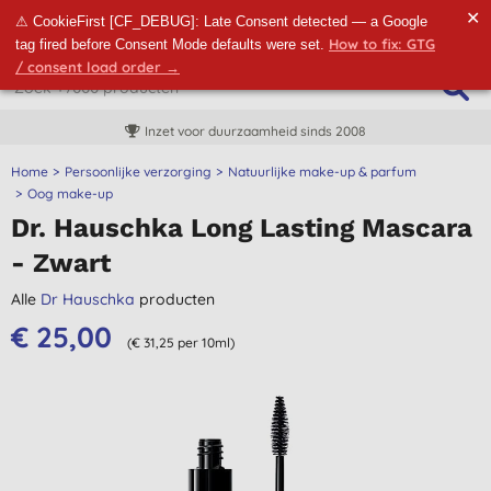
✕
⚠ CookieFirst [CF_DEBUG]: Late Consent detected — a Google
How to fix: GTG
tag fired before Consent Mode defaults were set.
/ consent load order →
Inzet voor duurzaamheid sinds 2008
Home
Persoonlijke verzorging
Natuurlijke make-up & parfum
Oog make-up
Dr. Hauschka Long Lasting Mascara
- Zwart
Alle
Dr Hauschka
producten
€ 25,00
(€ 31,25 per 10ml)