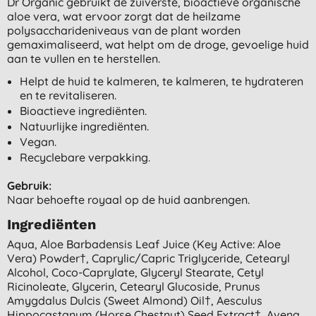
Dr Organic gebruikt de zuiverste, bioactieve organische
aloe vera, wat ervoor zorgt dat de heilzame
polysaccharideniveaus van de plant worden
gemaximaliseerd, wat helpt om de droge, gevoelige huid
aan te vullen en te herstellen.
Helpt de huid te kalmeren, te kalmeren, te hydrateren
en te revitaliseren.
Bioactieve ingrediënten.
Natuurlijke ingrediënten.
Vegan.
Recyclebare verpakking.
Gebruik:
Naar behoefte royaal op de huid aanbrengen.
Ingrediënten
Aqua, Aloe Barbadensis Leaf Juice (key Active: Aloe
Vera) Powder†, Caprylic/capric Triglyceride, Cetearyl
Alcohol, Coco-Caprylate, Glyceryl Stearate, Cetyl
Ricinoleate, Glycerin, Cetearyl Glucoside, Prunus
Amygdalus Dulcis (sweet Almond) Oil†, Aesculus
Hippocastanum (horse Chestnut) Seed Extract†, Avena