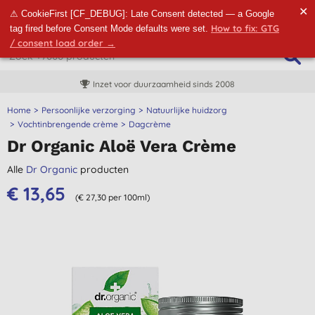
✕
⚠ CookieFirst [CF_DEBUG]: Late Consent detected — a Google
How to fix: GTG
tag fired before Consent Mode defaults were set.
/ consent load order →
Inzet voor duurzaamheid sinds 2008
Home
Persoonlijke verzorging
Natuurlijke huidzorg
Vochtinbrengende crème
Dagcrème
Dr Organic Aloë Vera Crème
Alle
Dr Organic
producten
€ 13,65
(€ 27,30 per 100ml)