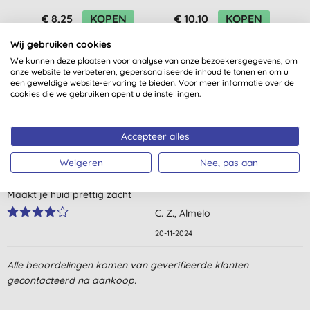
€ 8,25
KOPEN
€ 10,10
KOPEN
Wij gebruiken cookies
We kunnen deze plaatsen voor analyse van onze bezoekersgegevens, om
onze website te verbeteren, gepersonaliseerde inhoud te tonen en om u
een geweldige website-ervaring te bieden. Voor meer informatie over de
cookies die we gebruiken opent u de instellingen.
Klantbeoordelingen
Accepteer alles
4,0
van 5 (
1
beoordeling
)
Weigeren
Nee, pas aan
Maakt je huid prettig zacht
C. Z., Almelo
20-11-2024
Alle beoordelingen komen van geverifieerde klanten
gecontacteerd na aankoop.