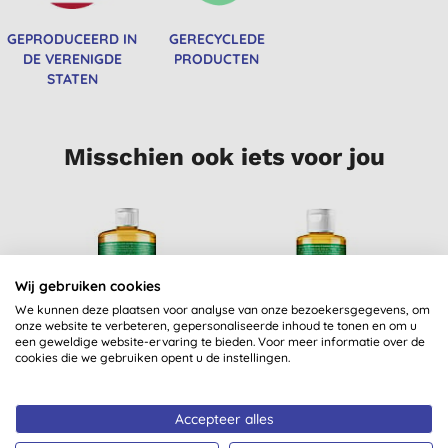
GEPRODUCEERD IN
GERECYCLEDE
DE VERENIGDE
PRODUCTEN
STATEN
Misschien ook iets voor jou
Wij gebruiken cookies
We kunnen deze plaatsen voor analyse van onze bezoekersgegevens, om
onze website te verbeteren, gepersonaliseerde inhoud te tonen en om u
een geweldige website-ervaring te bieden. Voor meer informatie over de
cookies die we gebruiken opent u de instellingen.
Dr. Bronner's Almond
Dr. Bronner's Almond
D
Vloeibare Zeep -
Vloeibare Zeep -
Accepteer alles
945ml
237ml
(
9
)
(
3
)