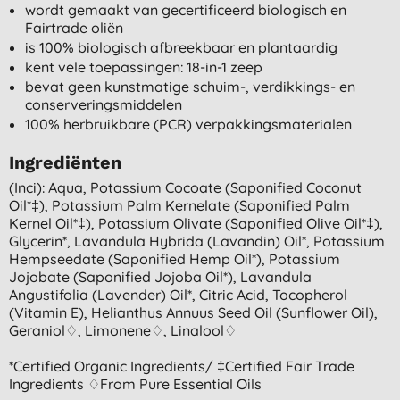
wordt gemaakt van gecertificeerd biologisch en
Fairtrade oliën
is 100% biologisch afbreekbaar en plantaardig
kent vele toepassingen: 18-in-1 zeep
bevat geen kunstmatige schuim-, verdikkings- en
conserveringsmiddelen
100% herbruikbare (PCR) verpakkingsmaterialen
Ingrediënten
(inci): Aqua, Potassium Cocoate (saponified Coconut
Oil*‡), Potassium Palm Kernelate (saponified Palm
Kernel Oil*‡), Potassium Olivate (saponified Olive Oil*‡),
Glycerin*, Lavandula Hybrida (lavandin) Oil*, Potassium
Hempseedate (saponified Hemp Oil*), Potassium
Jojobate (saponified Jojoba Oil*), Lavandula
Angustifolia (lavender) Oil*, Citric Acid, Tocopherol
(vitamin E), Helianthus Annuus Seed Oil (sunflower Oil),
Geraniol♢, Limonene♢, Linalool♢
*certified Organic Ingredients/ ‡certified Fair Trade
Ingredients ♢from Pure Essential Oils