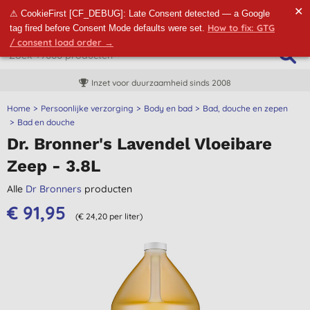
✕
⚠ CookieFirst [CF_DEBUG]: Late Consent detected — a Google
How to fix: GTG
tag fired before Consent Mode defaults were set.
/ consent load order →
Inzet voor duurzaamheid sinds 2008
Home
Persoonlijke verzorging
Body en bad
Bad, douche en zepen
Bad en douche
Dr. Bronner's Lavendel Vloeibare
Zeep - 3.8L
Alle
Dr Bronners
producten
€ 91,95
(€ 24,20 per liter)