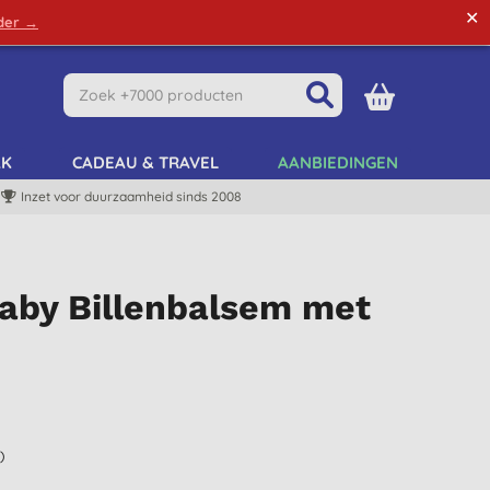
✕
rder →
Green Tips
Mijn Account
Mijn Lijst
AK
CADEAU & TRAVEL
AANBIEDINGEN
Inzet voor duurzaamheid sinds 2008
Baby Billenbalsem met
)