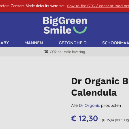
How to fix: GTG / consent load o
before Consent Mode defaults were set.
SCHRIJF ME IN!
BABY
MANNEN
GEZONDHEID
SCHOONMA
CO2 neutrale levering
Dr Organic 
Calendula
Alle
Dr Organic
producten
€ 12,30
(€ 35,14 per 100g