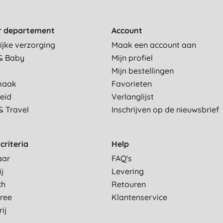
r departement
Account
ijke verzorging
Maak een account aan
& Baby
Mijn profiel
Mijn bestellingen
maak
Favorieten
eid
Verlanglijst
& Travel
Inschrijven op de nieuwsbrief
criteria
Help
aar
FAQ's
ij
Levering
ch
Retouren
Free
Klantenservice
ij