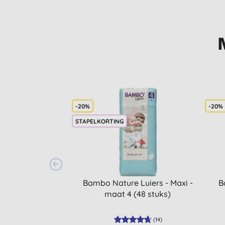
-20%
-20%
STAPELKORTING
Bambo Nature Luiers - Maxi -
B
maat 4 (48 stuks)
(
14
)