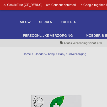
⚠ CookieFirst [CF_DEBUG]: Late Consent detected — a Google tag fired 
NIEUW
MERKEN
CRITERIA
PERSOONLIJKE VERZORGING
MOEDER & 
Gratis verzending vanaf €60
Home
Moeder & baby
Baby huidverzorging