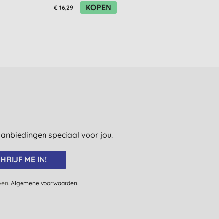
KOPEN
€ 16,29
€ 15,84
e aanbiedingen speciaal voor jou.
HRIJF ME IN!
jven.
Algemene voorwaarden
.