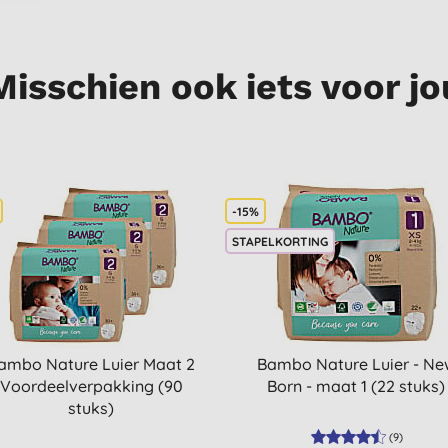
Misschien ook iets voor jo
-15%
STAPELKORTING
ambo Nature Luier Maat 2
Bambo Nature Luier - Ne
Voordeelverpakking (90
Born - maat 1 (22 stuks)
stuks)
(
9
)