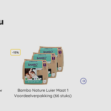
u
-15%
-20%
STAPELKORTING
w
Bambo Nature Luier Maat 1
Bambo Nature Lui
Voordeelverpakking (66 stuks)
maat 6 (4