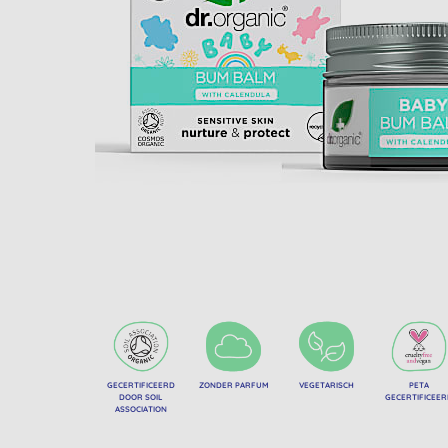
GECERTIFICEERD
ZONDER PARFUM
VEGETARISCH
PETA
DOOR SOIL
GECERTIFICEE
ASSOCIATION