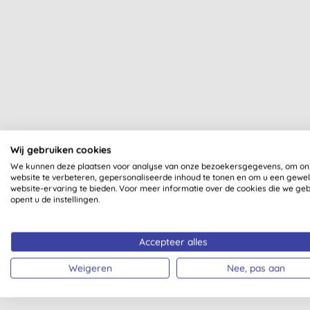
Al onze producten zijn dui
Wij gebruiken cookies
We kunnen deze plaatsen voor analyse van onze bezoekersgegevens, om on
website te verbeteren, gepersonaliseerde inhoud te tonen en om u een gewe
website-ervaring te bieden. Voor meer informatie over de cookies die we ge
opent u de instellingen.
Accepteer alles
GECERTIFICEERD DOOR
ZONDER PARFUM
SOIL ASSOCIATION
Weigeren
Nee, pas aan