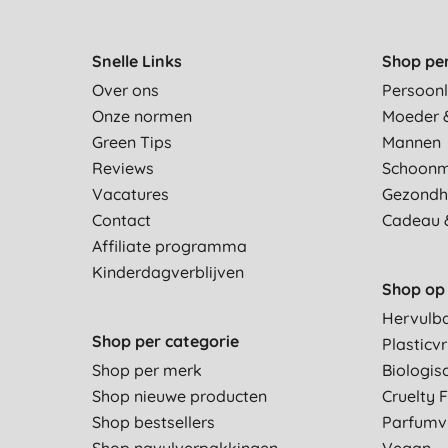
Snelle Links
Shop pe
Over ons
Persoonl
Onze normen
Moeder 
Green Tips
Mannen
Reviews
Schoon
Vacatures
Gezondh
Contact
Cadeau 
Affiliate programma
Kinderdagverblijven
Shop op 
Hervulb
Shop per categorie
Plasticvr
Shop per merk
Biologis
Shop nieuwe producten
Cruelty 
Shop bestsellers
Parfumvr