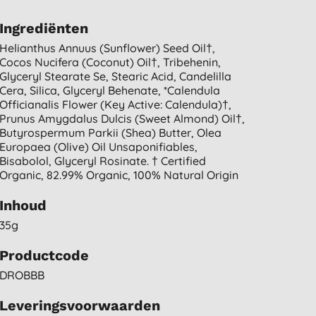
Ingrediënten
Helianthus Annuus (sunflower) Seed Oil†,
Cocos Nucifera (coconut) Oil†, Tribehenin,
Glyceryl Stearate Se, Stearic Acid, Candelilla
Cera, Silica, Glyceryl Behenate, *calendula
Officianalis Flower (key Active: Calendula)†,
Prunus Amygdalus Dulcis (sweet Almond) Oil†,
Butyrospermum Parkii (shea) Butter, Olea
Europaea (olive) Oil Unsaponifiables,
Bisabolol, Glyceryl Rosinate. † Certified
Organic, 82.99% Organic, 100% Natural Origin
Inhoud
35g
Productcode
DROBBB
Leveringsvoorwaarden