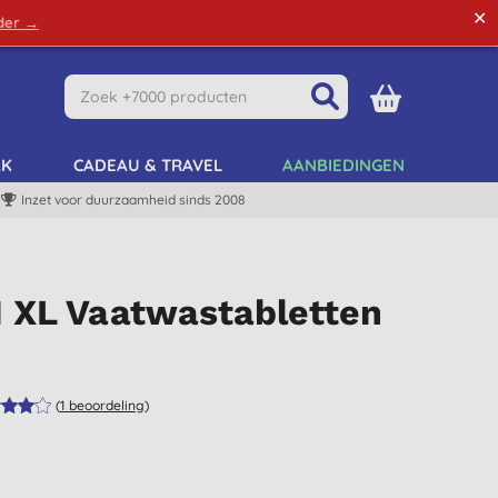
✕
rder →
Green Tips
Mijn Account
Mijn Lijst
AK
CADEAU & TRAVEL
AANBIEDINGEN
Inzet voor duurzaamheid sinds 2008
1 XL Vaatwastabletten
(
1
beoordeling
)
)