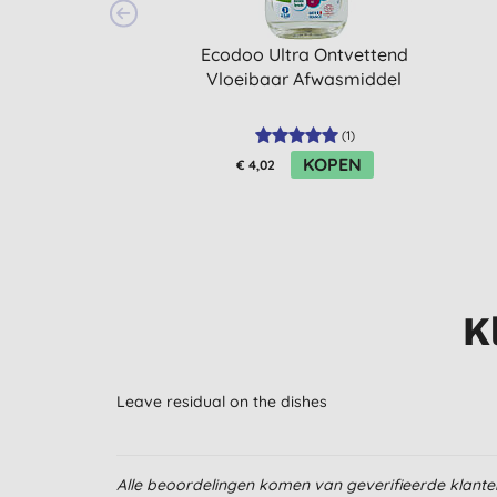
Ecodoo Ultra Ontvettend
Vloeibaar Afwasmiddel
(
1
)
KOPEN
€ 4,02
K
Leave residual on the dishes
Alle beoordelingen komen van geverifieerde klant