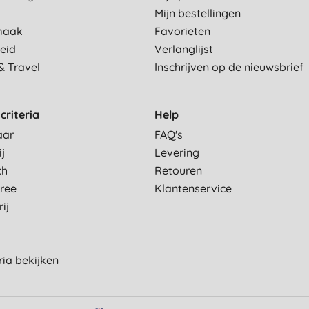
Mijn bestellingen
maak
Favorieten
eid
Verlanglijst
& Travel
Inschrijven op de nieuwsbrief
criteria
Help
aar
FAQ's
ij
Levering
ch
Retouren
Free
Klantenservice
ij
eria bekijken