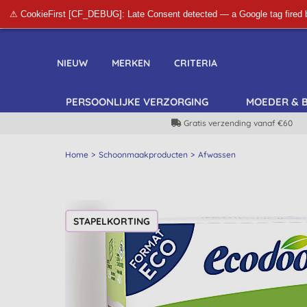
⚠ CookieFirst [CF_DEBUG]: Late Consent detected — a Google tag fired 
NIEUW
MERKEN
CRITERIA
PERSOONLIJKE VERZORGING
MOEDER & 
Gratis verzending vanaf €60
Home
Schoonmaakproducten
Afwassen
STAPELKORTING