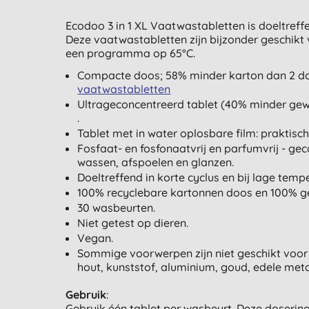
Ecodoo 3 in 1 XL Vaatwastabletten is doeltreffe
Deze vaatwastabletten zijn bijzonder geschikt v
een programma op 65°C.
Compacte doos; 58% minder karton dan 2 d
vaatwastabletten
Ultrageconcentreerd tablet (40% minder ge
.
Tablet met in water oplosbare film: praktisch
Fosfaat- en fosfonaatvrij en parfumvrij - ge
wassen, afspoelen en glanzen.
Doeltreffend in korte cyclus en bij lage temp
100% recyclebare kartonnen doos en 100% g
30 wasbeurten.
Niet getest op dieren.
Vegan.
Sommige voorwerpen zijn niet geschikt voor 
hout, kunststof, aluminium, goud, edele meta
Gebruik
:
Gebruik één tablet per wasbeurt. Deze dosering n