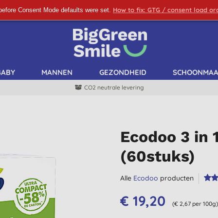
How to fix: GTG / consent load o
before Consent Mode defaults were set.
SCHRIJF ME IN!
BABY
MANNEN
GEZONDHEID
SCHOONMA
CO2 neutrale levering
Ecodoo 3 in 
(60stuks)
Alle
Ecodoo
producten
€ 19,20
(€ 2,67 per 100g