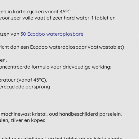
nd in korte cycli en vanaf 45°C.
oor zeer vuile vaat of zeer hard water: 1 tablet en
ozen van
30 Ecodoo wateroplosbare
wicht dan een Ecodoo wateroplosbaar vaatwastablet)
er .
concentreerde formule voor drievoudige werking:
eratuur (vanaf 45°C).
erecyclede oorsprong
machinewas: kristal, oud handbeschilderd porselein,
len, zilver en koper.
iet overschrijden. Leg het tablet op de juiste plaats.