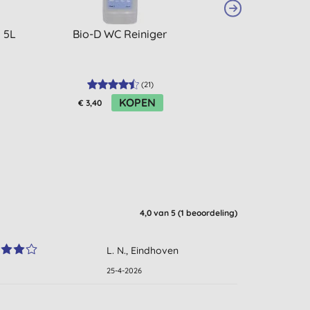
 5L
Bio-D WC Reiniger
Marcel's G
Vaatwasta
(
21
)
KOPEN
K
€ 3,40
€ 7,69
4,0
van 5 (
1
beoordeling
)
L. N., Eindhoven
25-4-2026