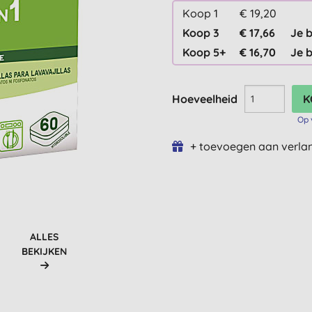
Koop 1
€ 19,20
Koop 3
€ 17,66
Je 
Koop 5+
€ 16,70
Je 
Hoeveelheid
Op 
+ toevoegen aan verlan
ALLES
BEKIJKEN