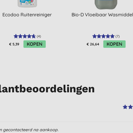
Ecodoo Ruitenreiniger
Bio-D Vloeibaar Wasmiddel
(
4
)
(
7
)
KOPEN
KOPEN
€ 5,39
€ 26,64
lantbeoordelingen
en gecontacteerd na aankoop.