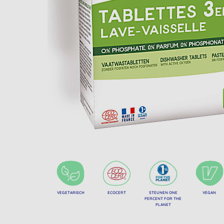
VEGETARISCH
ECOCERT
STEUNEN ONE
VEGAN
PERCENT FOR THE
PLANET