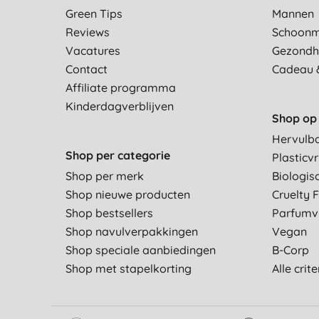
Green Tips
Mannen
Reviews
Schoon
Vacatures
Gezondh
Contact
Cadeau 
Affiliate programma
Kinderdagverblijven
Shop op 
Hervulb
Shop per categorie
Plasticvr
Shop per merk
Biologis
Shop nieuwe producten
Cruelty 
Shop bestsellers
Parfumvr
Shop navulverpakkingen
Vegan
Shop speciale aanbiedingen
B-Corp
Shop met stapelkorting
Alle crit