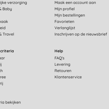
ijke verzorging
Maak een account aan
& Baby
Mijn profiel
Mijn bestellingen
maak
Favorieten
eid
Verlanglijst
& Travel
Inschrijven op de nieuwsbrief
criteria
Help
aar
FAQ's
ij
Levering
ch
Retouren
Free
Klantenservice
ij
eria bekijken