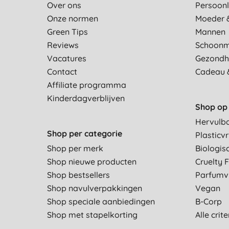
Over ons
Persoonl
Onze normen
Moeder 
Green Tips
Mannen
Reviews
Schoon
Vacatures
Gezondh
Contact
Cadeau 
Affiliate programma
Kinderdagverblijven
Shop op 
Hervulb
Shop per categorie
Plasticvr
Shop per merk
Biologis
Shop nieuwe producten
Cruelty 
Shop bestsellers
Parfumvr
Shop navulverpakkingen
Vegan
Shop speciale aanbiedingen
B-Corp
Shop met stapelkorting
Alle crit