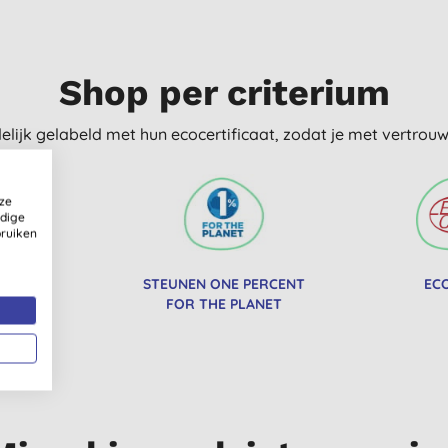
Shop per criterium
delijk gelabeld met hun ecocertificaat, zodat je met vertro
ze
ldige
bruiken
T VOOR
STEUNEN ONE PERCENT
EC
HE TANK
FOR THE PLANET