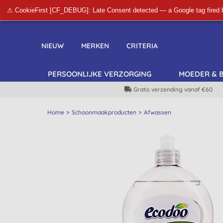
⚠ CookieFirst [CF_DEBUG]: Late Consent detected — a Google tag fired 
NIEUW
MERKEN
CRITERIA
PERSOONLIJKE VERZORGING
MOEDER & 
Gratis verzending vanaf €60
Home
Schoonmaakproducten
Afwassen