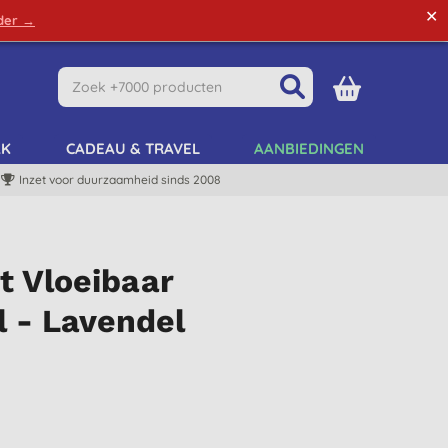
✕
rder →
Green Tips
Mijn Account
Mijn Lijst
AK
CADEAU & TRAVEL
AANBIEDINGEN
Inzet voor duurzaamheid sinds 2008
t Vloeibaar
 - Lavendel