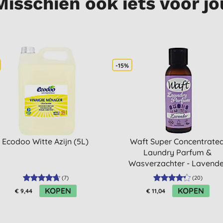
Misschien ook iets voor jo
-15%
Ecodoo Witte Azijn (5L)
Waft Super Concentrate
Laundry Parfum &
Wasverzachter - Lavende
50ml
(
7
)
(
20
)
KOPEN
KOPEN
€ 9,44
€ 11,04