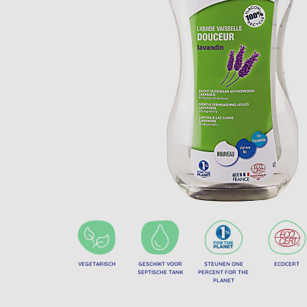
VEGETARISCH
GESCHIKT VOOR
STEUNEN ONE
ECOCERT
SEPTISCHE TANK
PERCENT FOR THE
PLANET