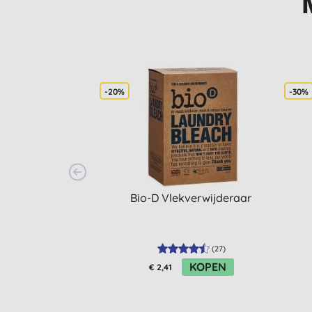
-20%
-30%
Bio-D Vlekverwijderaar
(
27
)
KOPEN
€ 2,41