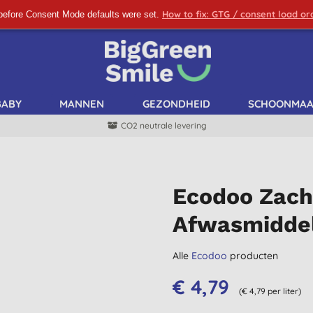
How to fix: GTG / consent load o
before Consent Mode defaults were set.
SCHRIJF ME IN!
BABY
MANNEN
GEZONDHEID
SCHOONMA
CO2 neutrale levering
Ecodoo Zach
Afwasmiddel
Alle
Ecodoo
producten
€ 4,79
(€ 4,79 per liter)