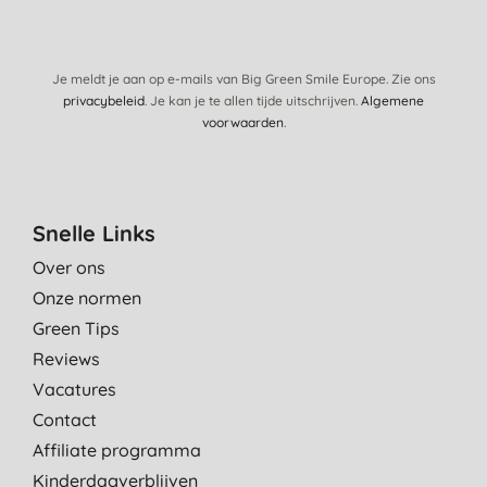
16-12-2020
Perfect voor de hand afwas 🖐 deze ruiken zo erg lekker.
Je meldt je aan op e-mails van Big Green Smile Europe. Zie ons
M. V. D. B., LELYSTAD
privacybeleid
. Je kan je te allen tijde uitschrijven.
Algemene
voorwaarden
.
3-11-2020
Doet wat het moet doen
E. K., Zutphen
Snelle Links
28-9-2020
Over ons
Onze normen
Green Tips
Reviews
Vacatures
Contact
Affiliate programma
Kinderdagverblijven