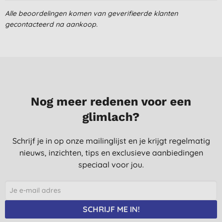
Alle beoordelingen komen van geverifieerde klanten
21-6-2022
gecontacteerd na aankoop.
Prima product en geur
M., Beveren waas
1-4-2022
Ontvet prima! Doet wat het moet doen!
F. G., Haarlem
Nog meer redenen voor een
5-2-2022
glimlach?
Fris afwasmiddel. Reinigt goed, lijkt alleen vrij snel uitgewerkt.
Dus meerdere keren sop maken om een vast volledig te kunnen
Schrijf je in op onze mailinglijst en je krijgt regelmatig
wassen.
nieuws, inzichten, tips en exclusieve aanbiedingen
C., Beuningen
speciaal voor jou.
31-1-2021
Fijne geur en zacht voor de handen.
Mooie en praktische grote flacon.
SCHRIJF ME IN!
P. V. B., Warmond