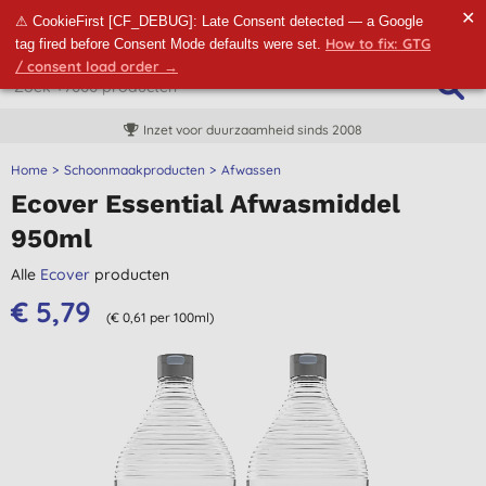
✕
⚠ CookieFirst [CF_DEBUG]: Late Consent detected — a Google
How to fix: GTG
tag fired before Consent Mode defaults were set.
/ consent load order →
Inzet voor duurzaamheid sinds 2008
Home
Schoonmaakproducten
Afwassen
Ecover Essential Afwasmiddel
950ml
Alle
Ecover
producten
€ 5,79
(€ 0,61 per 100ml)