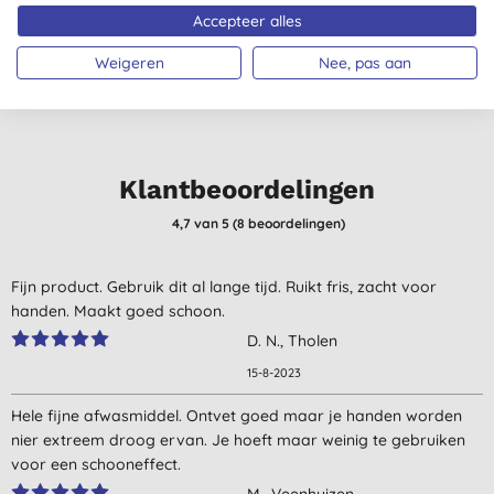
€ 4,59
KOPEN
€ 32,59
KOPEN
Accepteer alles
Weigeren
Nee, pas aan
Klantbeoordelingen
4,7
van 5 (
8
beoordelingen
)
Fijn product. Gebruik dit al lange tijd. Ruikt fris, zacht voor
handen. Maakt goed schoon.
D. N., Tholen
15-8-2023
Hele fijne afwasmiddel. Ontvet goed maar je handen worden
nier extreem droog ervan. Je hoeft maar weinig te gebruiken
voor een schooneffect.
M., Veenhuizen