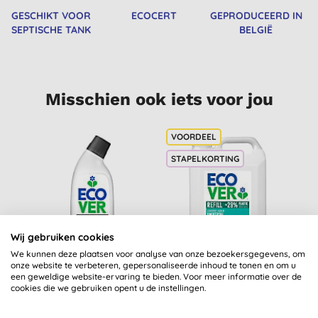
GESCHIKT VOOR
ECOCERT
GEPRODUCEERD IN
SEPTISCHE TANK
BELGIË
Misschien ook iets voor jou
STAPELKORTING
Wij gebruiken cookies
We kunnen deze plaatsen voor analyse van onze bezoekersgegevens, om
onze website te verbeteren, gepersonaliseerde inhoud te tonen en om u
Ecover WC Reiniger
Ecover Vloeibaar
een geweldige website-ervaring te bieden. Voor meer informatie over de
Power
Wasmiddel Universal
cookies die we gebruiken opent u de instellingen.
5L (100 wasbeurten)
(
93
)
(
95
)