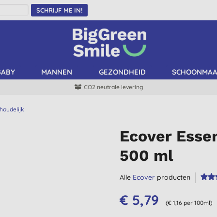
SCHRIJF ME IN!
BABY
MANNEN
GEZONDHEID
SCHOONMA
CO2 neutrale levering
houdelijk
Ecover Essen
500 ml
Alle
Ecover
producten
€ 5,79
(€ 1,16 per 100ml)