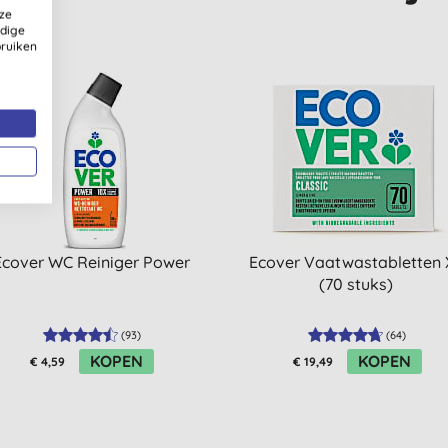
ze
ldige
bruiken
Ecover WC Reiniger Power
Ecover Vaatwastabletten 
(70 stuks)
(
93
)
(
64
)
KOPEN
KOPEN
€ 4,59
€ 19,49