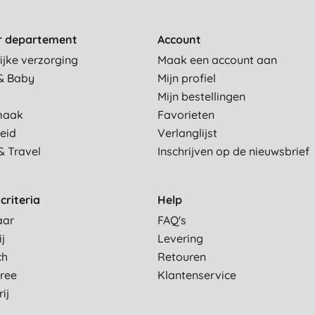
r departement
Account
ijke verzorging
Maak een account aan
& Baby
Mijn profiel
Mijn bestellingen
maak
Favorieten
eid
Verlanglijst
& Travel
Inschrijven op de nieuwsbrief
criteria
Help
aar
FAQ's
ij
Levering
ch
Retouren
Free
Klantenservice
ij