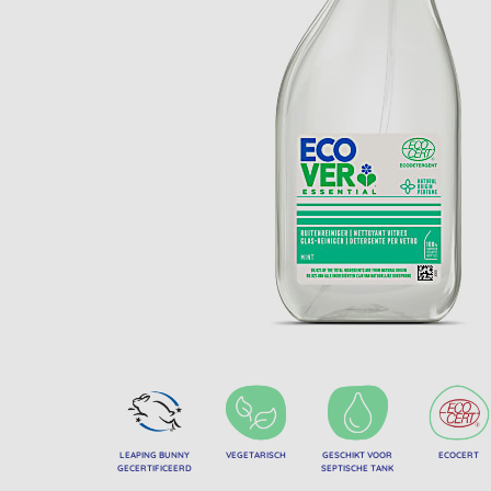
LEAPING BUNNY
VEGETARISCH
GESCHIKT VOOR
ECOCERT
GECERTIFICEERD
SEPTISCHE TANK