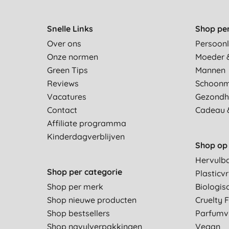
Snelle Links
Shop pe
Over ons
Persoonl
Onze normen
Moeder 
Green Tips
Mannen
Reviews
Schoon
Vacatures
Gezondh
Contact
Cadeau 
Affiliate programma
Kinderdagverblijven
Shop op 
Hervulb
Shop per categorie
Plasticvr
Shop per merk
Biologis
Shop nieuwe producten
Cruelty 
Shop bestsellers
Parfumvr
Shop navulverpakkingen
Vegan