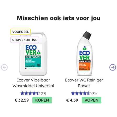
Misschien ook iets voor jou
STAPELKORTING
S
Ecover Vloeibaar
Ecover WC Reiniger
Wasmiddel Universal
Power
5L (100 wasbeurten)
(
95
)
(
93
)
€ 32,59
KOPEN
€ 4,59
KOPEN