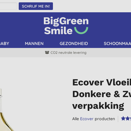
SCHRIJF ME IN!
BABY
MANNEN
GEZONDHEID
SCHOONMA
CO2 neutrale levering
Ecover Vloe
Donkere & 
verpakking
Alle
Ecover
producten