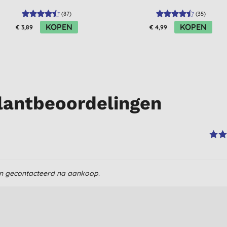
(
87
)
(
35
)
KOPEN
KOPEN
€ 3,89
€ 4,99
lantbeoordelingen
en gecontacteerd na aankoop.