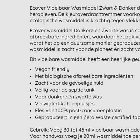
Ecover Vloeibaar Wasmiddel Zwart & Donker do
heropleven. De kleuroverdrachtremmer voorkom
ecologische wasmiddel is krachtig tegen vlekke
Ecover wasmiddel Donkere en Zwarte was is sa
afbreekbare ingrediënten, waardoor het ook vei
wordt het op een duurzame manier geproduceerd
wasmiddel is zacht voor de planeet èn zacht vo
Dit vloeibare wasmiddel heeft een heerlijke geu
Vegan friendly
Met biologische afbreekbare ingrediënten
Zacht voor de gevoelige huid
Veilig voor de septic tank
Voor donkere en zwarte was
Verwijdert katoenpluisjes
Fles van 100% post-consumer plastic
Geproduceert in een Zero Waste certified fab
Gebruik: Voeg 30 tot 45ml vloeibaar wasmidde
Voor handwas voeg je 20ml wasmiddel toe per 5L