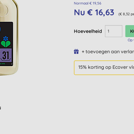
Normaal € 19,56
Nu € 16,63
(€ 8,32 p
Hoeveelheid
Op 
+ toevoegen aan verlan
15% korting op Ecover v
N