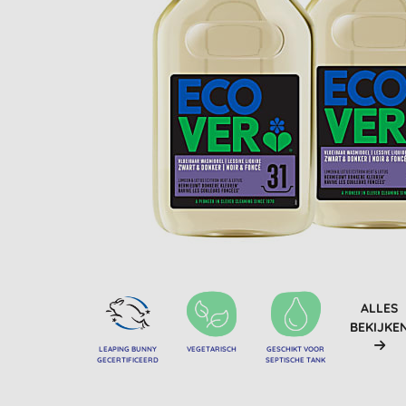
ALLES
BEKIJKE
LEAPING BUNNY
VEGETARISCH
GESCHIKT VOOR
GECERTIFICEERD
SEPTISCHE TANK