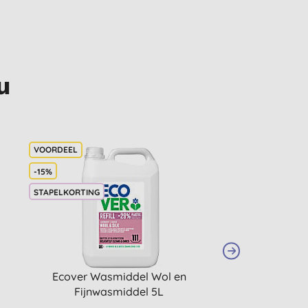
u
-15%
STAPELKORTING
Ecover Wasmiddel Wol en
Ecover Vaatwas
Fijnwasmiddel 5L
(70 st