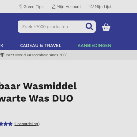
Green Tips
Mijn Account
Mijn Lijst
AK
CADEAU & TRAVEL
AANBIEDINGEN
Inzet voor duurzaamheid sinds 2008
ibaar Wasmiddel
Zwarte Was DUO
(
1
beoordeling
)