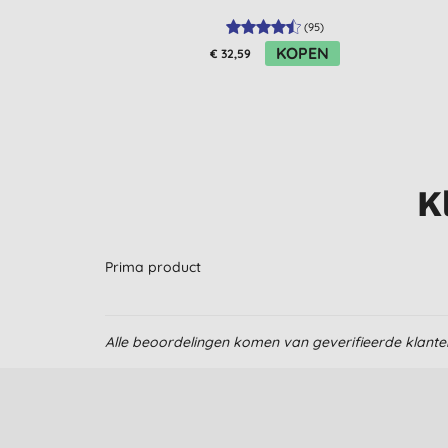
(
95
)
KOPEN
€ 32,59
K
Prima product
Alle beoordelingen komen van geverifieerde klant