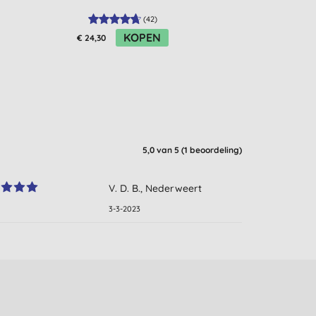
(
42
)
KOPEN
€ 24,30
€ 19,49
5,0
van 5 (
1
beoordeling
)
V. D. B., Nederweert
3-3-2023