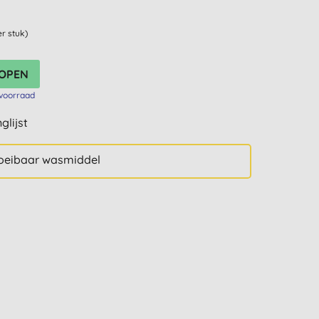
er stuk)
voorraad
glijst
loeibaar wasmiddel