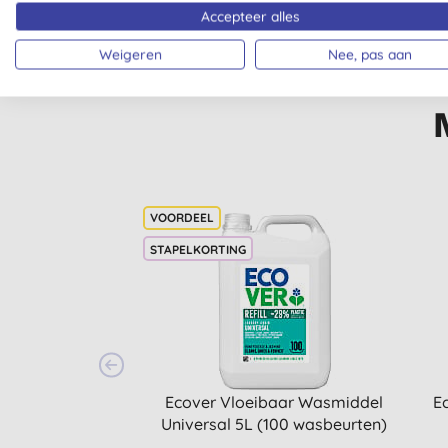
Accepteer alles
Weigeren
Nee, pas aan
STAPELKORTING
Ecover Vloeibaar Wasmiddel
E
Universal 5L (100 wasbeurten)