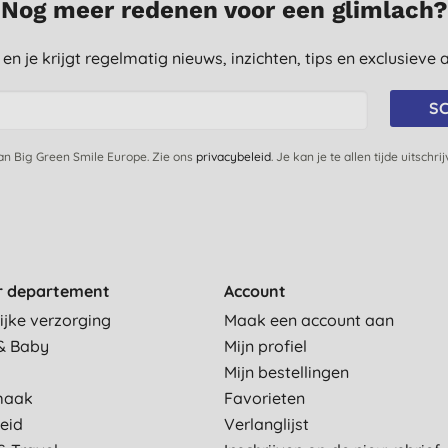
Nog meer redenen voor een glimlach?
st en je krijgt regelmatig nieuws, inzichten, tips en exclusiev
SC
van Big Green Smile Europe. Zie ons
privacybeleid
. Je kan je te allen tijde uitschri
r departement
Account
ijke verzorging
Maak een account aan
& Baby
Mijn profiel
Mijn bestellingen
maak
Favorieten
eid
Verlanglijst